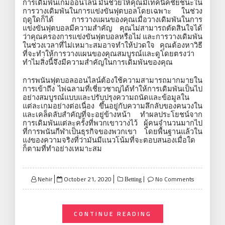
การเดิมพันเกมออนไลน์
มันช่วยให้คุณมีเทคนิคชัยชนะใน
การวางเดิมพันในการแข่งขันฟุตบอลโดยเฉพาะ
ในช่วง
ฤดูใดก็ได้
การวางแผนของคุณเมื่อวางเดิมพันในการ
แข่งขันฟุตบอลมีความสำคัญ
คุณไม่สามารถตัดสินใจได้
ว่าคุณครองการแข่งขันฟุตบอลหรือไม่
และการวางเดิมพัน
ในช่วงเวลาที่ไม่เหมาะสมอาจทำให้ปวดใจ
คุณต้องหาวิธี
ที่จะทำให้การวางแผนของคุณสมบูรณ์และดูโดยตรงว่า
ทำไมสิ่งนี้จึงมีความสำคัญในการเดิมพันของคุณ
การพนันฟุตบอลออนไลน์ต้องใช้ความสามารถมากมายใน
การเข้าถึง
ไพ่ฉลามที่เชี่ยวชาญได้ทำให้การเดิมพันเป็นไป
อย่างสมบูรณ์แบบและปรับปรุงความถนัดและข้อมูลใน
แต่ละเกมอย่างต่อเนื่อง
ขึ้นอยู่กับความลึกลับของคนวงใน
และเคล็ดลับสำคัญที่จะอยู่ข้างหน้า
ทำผลประโยชน์จาก
การเดิมพันแต่ละครั้งที่พวกเขาวางไว้
ผู้คนจำนวนมากไป
ที่การพนันกีฬาเป็นธุรกิจของพวกเขา
โดยพื้นฐานแล้วใน
แง่ของความจริงที่ว่ามันมีแนวโน้มที่จะตอบสนองเมื่อใด
ก็ตามที่ทำอย่างเหมาะสม
Posted
Nehir
October 21, 2020
No Comments
Betting
on
CONTINUE READING