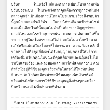
บริษัท ในเครือไม่กี่แห่งทำการเขียนโปรแกรมเพื่อ
ปรับปรุงระบบ ในบางครั้งหากคุณต้องการดูการพนันดัง
กล่าวคุณจำเป็นต้องดาวน์โหลดโปรแกรมจริงๆ สิ่งรอบตัว
นี้ถูกนำเสนออย่างไร้ค่า ในกรณีด่วนที่คุณเข้าร่วมไซต์
และเพื่อเลือกไซต์นั้นคุณไม่จำเป็นต้องจ่ายสัญญาว่าจะ
ดาวน์โหลดอะไรหรือดูการพนัน แผนการเล่นเกมเกิดขึ้น
จากการอยู่ในสโมสรของแท้ไม่ว่าจะในโมนาโกหรือลาส
เวกัสหรือแม้แต่ในสโมสรที่ไม่ธรรมดา ความกังวลหลักที่
ขาดหายไปคือจุดที่ยังคงได้รับอนุญาตบุคคลที่ให้บริการ
เครื่องดื่มฟรีแก่คุณในขณะที่คุณเดิมพันและปฏิเสธไม่ได้
ว่าเป็นเสียงร้องและพลังของฉลามการ์ดที่แตกต่างกัน คุณ
กำลังนั่งอยู่ที่พีซีของคุณจริงๆหรือในกรณีที่โทรทัศน์จอ
พิเศษระดับโกลิอัทคือหน้าจอพีซีของคุณก่อนโทรทัศน์
หรืออย่างไรก็ตามการใช้พีซีของคุณดูสิ่งต่างๆบนเครื่อง
บินหรือบนรถไฟที่กลับจากที่ทำงาน
Posted
Nehir
October 27, 2020
No Comments
Gambling
on