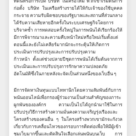
ที่ดินหรือการเปิด บริษัท ในเครือใหม่ พวกเขาเริ่มต้นการ
ก่อตั้ง บริษัท ในเครือสร้างรายได้ให้กับเจ้าของใช้บุคคล
กระจาย ความรับผิดชอบของรัฐบาลและสถานที่ส่วนกลาง
ได้รับความเสียหายอีกครั้งในระบบเศรษฐกิจโดยการ
บริจาคซ้ำ การทดสอบครั้งใหญ่ในการพนันได้เรียกร้องให้
มีการพิจารณาและความคืบหน้าใหม่หรือใหม่เริ่มตั้งแต่
ตอนนี้และยังไม่เคลียร์มากนักจะกระตุ้นให้เกิดการ
ประเมินการปรับปรุงและการปรับปรุงความ
ก้าวหน้า ตั้งแต่ช่วงปลายปีชุดการพนันได้เริ่มต้นจากการ
ประเมินและการปรับปรุงการรักษาความปลอดภัย
อัตโนมัติซึ่งในภายหลังจะจัดเป็นส่วนหนึ่งของเว็บอื่น ๆ
มีการจัดหาเงินทุนแบบไททานิกโดยความสัมพันธ์กับการ
พนันออนไลน์เพื่อกรองผู้ร่วมงานเป็นส่วนสำคัญของภาระ
ผูกพันขององค์กร ความเป็นไปได้ถูกนำมาใช้ในการ
ปรับปรุงวิธีการสร้างความมั่นคงความเจริญรุ่งเรืองและ
โครงสร้างของคนอื่น ๆ ในโครงสร้างพวกเขามักจะกังวล
เกี่ยวกับการเคลื่อนไหวของกรอบการติดต่อเพื่อให้มีผู้เข้า
ชมเว็บมากขึ้นและตัดสินใจเลือกเล่นพนันบนเว็บ การ