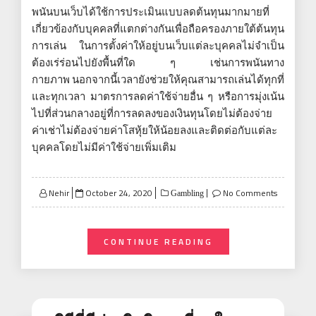
พนันบนเว็บได้ใช้การประเมินแบบลดต้นทุนมากมายที่
เกี่ยวข้องกับบุคคลที่แตกต่างกันเพื่อถือครองภายใต้ต้นทุน
การเล่น ในการตั้งค่าให้อยู่บนเว็บแต่ละบุคคลไม่จำเป็น
ต้องเร่ร่อนไปยังพื้นที่ใด ๆ เช่นการพนันทาง
กายภาพ นอกจากนี้เวลายังช่วยให้คุณสามารถเล่นได้ทุกที่
และทุกเวลา มาตรการลดค่าใช้จ่ายอื่น ๆ หรือการมุ่งเน้น
ไปที่ส่วนกลางอยู่ที่การลดลงของเงินทุนโดยไม่ต้องจ่าย
ค่าเช่าไม่ต้องจ่ายค่าโสหุ้ยให้น้อยลงและติดต่อกับแต่ละ
บุคคลโดยไม่มีค่าใช้จ่ายเพิ่มเติม
Posted
Nehir
October 24, 2020
No Comments
Gambling
on
CONTINUE READING