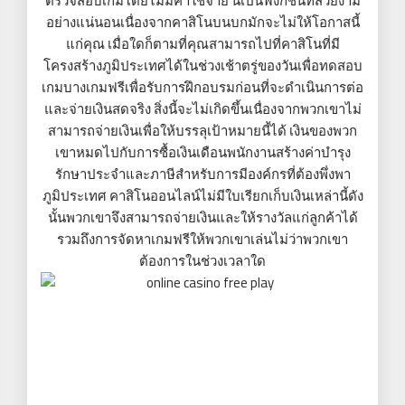
ตรวจสอบเกมโดยไม่มีค่าใช้จ่าย นี่เป็นฟังก์ชั่นที่สวยงาม
อย่างแน่นอนเนื่องจากคาสิโนบนบกมักจะไม่ให้โอกาสนี้
แก่คุณ เมื่อใดก็ตามที่คุณสามารถไปที่คาสิโนที่มี
โครงสร้างภูมิประเทศได้ในช่วงเช้าตรู่ของวันเพื่อทดสอบ
เกมบางเกมฟรีเพื่อรับการฝึกอบรมก่อนที่จะดำเนินการต่อ
และจ่ายเงินสดจริง สิ่งนี้จะไม่เกิดขึ้นเนื่องจากพวกเขาไม่
สามารถจ่ายเงินเพื่อให้บรรลุเป้าหมายนี้ได้ เงินของพวก
เขาหมดไปกับการซื้อเงินเดือนพนักงานสร้างค่าบำรุง
รักษาประจำและภาษีสำหรับการมีองค์กรที่ต้องพึ่งพา
ภูมิประเทศ คาสิโนออนไลน์ไม่มีใบเรียกเก็บเงินเหล่านี้ดัง
นั้นพวกเขาจึงสามารถจ่ายเงินและให้รางวัลแก่ลูกค้าได้
รวมถึงการจัดหาเกมฟรีให้พวกเขาเล่นไม่ว่าพวกเขา
ต้องการในช่วงเวลาใด