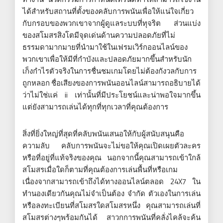
ได้สำหรับสถานที่ตั้งของคลับการพนันเพื่อให้แน่ใจเกี่ยว
กับกรอบของพวกเขาจากผู้ดูแลระบบที่ทุจริต ส่วนแบ่ง
ของสโมสรสิงโตมีจุดเด่นด้านความปลอดภัยที่ไม่
ธรรมดามากมายที่นำมาใช้ในเฟรมเวิร์กออนไลน์ของ
พวกเขาเพื่อให้มีที่กำบังและปลอดภัยมากขึ้นสำหรับนัก
เก็งกำไรตัวจริงในการชื่นชมเกมโดยไม่ต้องกังวลกับการ
ถูกหลอก ชื่อเสียงของการพนันออนไลน์สามารถอธิบายได้
ว่าไม่ใช่แค่ ii เท่านั้นที่มีประโยชน์และน่าพอใจมากขึ้น
แต่ยังสามารถเล่นได้ทุกที่ทุกเวลาที่คุณต้องการ
สิ่งที่ยิ่งใหญ่ที่สุดที่คลับพนันเสนอให้กับผู้สนับสนุนคือ
ความลับ คลับการพนันจะไม่ขอให้คุณเปิดเผยตัวละคร
หรือที่อยู่ที่แท้จริงของคุณ นอกจากนี้คุณสามารถเข้าใกล้
สโมสรเมื่อใดก็ตามที่คุณต้องการเล่นพื้นที่หรือเกม
เนื่องจากสามารถเข้าถึงได้ทางออนไลน์ตลอด 24X7 ใน
ทำนองเดียวกันคุณไม่จำเป็นต้อง จำกัด ตัวเองในการเล่น
หรือลงทะเบียนที่สโมสรใดสโมสรหนึ่ง คุณสามารถเล่นที่
สโมสรต่างๆพร้อมกันได้ สาวกการพนันที่คลั่งไคล้จะค้น