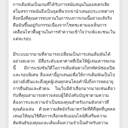
การเดิมพันเป็นเกมที่ได้รับการสนับสนุนในออสเตรเลีย
สโมสรการพนันจึงเป็นจุดที่พวกเขานำเสนอประเภทต่างๆ
สิ่งหนึ่งที่คุณควรทบทวนในการบงการเกมนี้อย่างแท้จริง
คือมันขึ้นอยู่กับกรรมเนื่องจากโชคชะตามองเห็นการ
เคลื่อนไหวพื้นฐานในการทำความเข้าใจว่าแพ้และชนะใน
แต่ละรอบ
มีระบบมากมายที่สามารถเปลี่ยนเป็นการเล่นเดิมพันได้
อย่างสะดวก มีสื่อระดับมหาศาลที่เปิดให้ผู้เล่นเคารพเกม
นี้ มีการแข่งขันวิดีโอการเดิมพันทางโทรทัศน์ช่องเปิด
และรอบพิเศษ สิ่งเหล่านี้ถูกเสนอเพื่อให้การเดิมพันเป็นไป
อย่างยั่งยืนและดึงดูดผู้เล่นทุกคนโดยคำนึงถึงการลดอายุ
การยืนยันและตัวตน ในเว็บมีตัวเลือกมากมายเช่นเดียว
กับที่คุณสามารถตรวจสอบผู้ใต้บังคับบัญชาตามความ
ต้องการและความจำเป็นของคุณสำหรับเกมดังกล่าวที่
คุณต้องเล่น ด้วยความสัตย์จริงมาตรวัดที่ดีที่สุดที่บุคคล
เสนอให้คุณใช้คือการเลือกคลับออนไลน์ที่เสริมความ
สัมพันธ์ของคุณและเติมเต็มความจำเป็นสำหรับความ