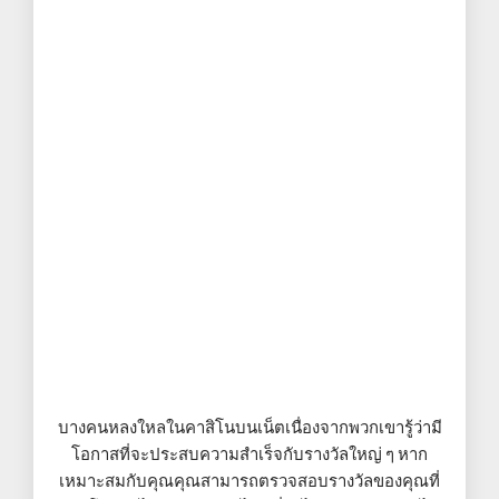
บางคนหลงใหลในคาสิโนบนเน็ตเนื่องจากพวกเขารู้ว่ามี
โอกาสที่จะประสบความสำเร็จกับรางวัลใหญ่ ๆ หาก
เหมาะสมกับคุณคุณสามารถตรวจสอบรางวัลของคุณที่