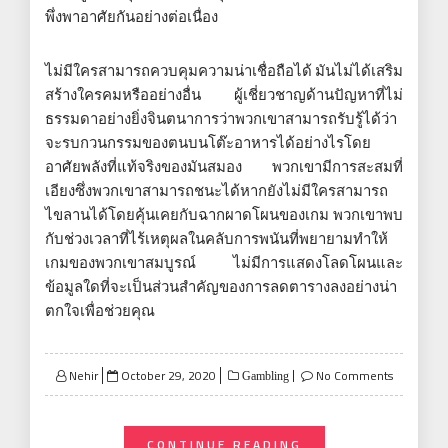
พึ่งพาอาศัยกันอย่างต่อเนื่อง
ไม่มีใครสามารถควบคุมความน่าเชื่อถือได้ มันไม่ได้เสริม
สร้างใครคมหรืออย่างอื่น ผู้เชี่ยวชาญด้านปัญหาที่ไม่
ธรรมดาอย่างยิ่งจินตนาการว่าพวกเขาสามารถรับรู้ได้ว่า
จะรบกวนกรรมของตนบนโต๊ะอาหารได้อย่างไรโดย
อาศัยพลังที่แท้จริงของมันสมอง พวกเขามีการสะสมที่
เอียงซึ่งพวกเขาสามารถชนะได้หากยังไม่มีใครสามารถ
ไขลานได้โดยคุ้นเคยกับฉากผาดโผนของเกม พวกเขาพบ
กับช่วงเวลาที่ไร้เหตุผลในคลับการพนันที่พยายามทำให้
เกมของพวกเขาสมบูรณ์ ไม่มีการแสดงโลดโผนและ
ข้อมูลใดที่จะเป็นส่วนสำคัญของการลดตารางลงอย่างน่า
ตกใจเพื่อช่วยคุณ
Posted
Nehir
October 29, 2020
No Comments
Gambling
on
CONTINUE READING