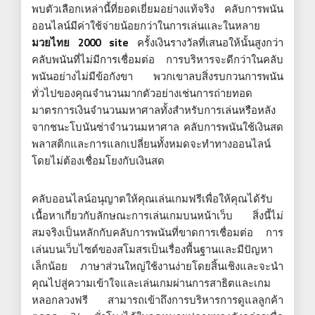
พบตัวเลือกเหล่านี้ที่ยอดเยี่ยมอย่างแท้จริง คลับการพนัน
ออนไลน์มีค่าใช้จ่ายน้อยกว่าในการเล่นและในหลาย
มวยไทย 2000 site
ครั้งเงินรางวัลที่เสนอให้นั้นสูงกว่า
คลับพนันที่ไม่มีการเชื่อมต่อ การบริหารจะดีกว่าในคลับ
พนันอย่างไม่มีข้อกังขา พวกเขาลบสิ่งรบกวนการพนัน
ทั่วไปของคุณจำนวนมากตัวอย่างเช่นการถ่ายทอด
มาตรการเงินจำนวนมหาศาลทั้งสำหรับการเล่นหรือหลัง
จากชนะโบนันซ่าจำนวนมหาศาล คลับการพนันใช้เงินสด
พลาสติกและการแลกเปลี่ยนทั้งหมดจะทำทางออนไลน์
โดยไม่ต้องเชื่อมโยงกับเงินสด
คลับออนไลน์อนุญาตให้คุณเล่นเกมฟรีเพื่อให้คุณได้รับ
เนื้อหาเกี่ยวกับลักษณะการเล่นเกมบนหน้าเว็บ สิ่งนี้ไม่
สมจริงเป็นหลักกับคลับการพนันที่ขาดการเชื่อมต่อ การ
เล่นบนเว็บไซต์ของสโมสรเป็นเรื่องพื้นฐานและมีปัญหา
เล็กน้อย ภาษาส่วนใหญ่ใช้งานง่ายโดยสิ้นเชิงและจะนำ
คุณไปสู่ความเข้าใจและเล่นเกมผ่านการสาธิตและเกม
หลอกลวงฟรี สามารถเข้าถึงการบริหารการดูแลลูกค้า