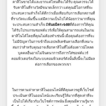
คาสิโนขายได้และยากแค่ไหนที่จะได้รับ คุณควรจะได้
รับคาสิโนที่รางวัลมีขนาดเล็กกว่า แต่คุณมีโอกาสที่จะ
ประสบความสำเร็จได้ดีกว่าเมื่อเทียบกับการเลือกสถานที่
ที่รางวัลจะเพิ่มขึ้น แต่มีความเป็นไปได้น้อยกว่ามากที่คุณ
จะประสบความสำเร็จ มี
พันธมิตร rb88
ที่ต้องการให้คุณ
ได้รับโปรแกรมซอฟต์แวร์เพื่อให้คุณสามารถเล่นในเกม
คาสิโนได้โดยที่คุณไม่ต้องทำเช่นนี้ เมื่อคุณต้องการที่จะ
ไม่มีปัญหาในการเข้าถึงแอปพลิเคชันทางเลือกที่เหมาะ
สมกว่าสำหรับคุณอาจเลือกคาสิโนที่ไม่ต้องดาวน์โหลด
บุคคลอื่นอาจไม่จินตนาการถึงการใส่ซอฟต์แวร์
คอมพิวเตอร์ลงในระบบคอมพิวเตอร์ดังนั้นสิ่งนี้จะไม่มีผล
ต่อการเลือกของพวกเขา
ในการตามล่าหาคาสิโนออนไลน์ที่ดีคุณควรดูที่เว็บไซต์
ประเมินคาสิโนออนไลน์และเรียนรู้ให้มากที่สุดเท่าที่จะ
เป็นไปได้เกี่ยวกับเว็บไซต์การพนัน ยิ่งคุณมีความรู้มาก