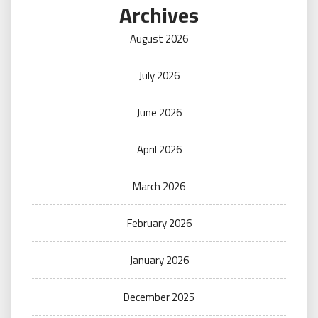
Archives
August 2026
July 2026
June 2026
April 2026
March 2026
February 2026
January 2026
December 2025