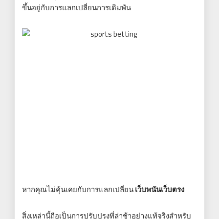
ขึ้นอยู่กับการแลกเปลี่ยนการเดิมพัน
หากคุณไม่คุ้นเคยกับการแลกเปลี่ยน
เว็บพนันเว็บตรง
สิ่งเหล่านี้ถือเป็นการปรับปรุงที่ล่าช้าอย่างแท้จริงสำหรับ