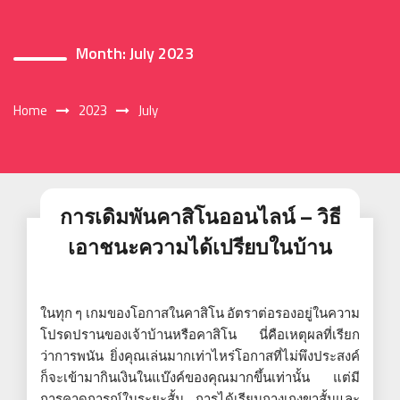
Month:
July 2023
Home
2023
July
การเดิมพันคาสิโนออนไลน์ – วิธี
เอาชนะความได้เปรียบในบ้าน
ในทุก ๆ เกมของโอกาสในคาสิโน อัตราต่อรองอยู่ในความ
โปรดปรานของเจ้าบ้านหรือคาสิโน นี่คือเหตุผลที่เรียก
ว่าการพนัน ยิ่งคุณเล่นมากเท่าไหร่โอกาสที่ไม่พึงประสงค์
ก็จะเข้ามากินเงินในแบ๊งค์ของคุณมากขึ้นเท่านั้น แต่มี
การคาดการณ์ในระยะสั้น การได้เรียนกางเกงขาสั้นและ