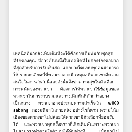
เทคนิคที่น่ากลัวเพิ่มเติมที่จะใช้คือการเดิมพันกับชุดสุด
ที่รักของคุณ นี่อาจเป็นหนึ่งในเทคนิคที่ไม่ต้องร้องขอมาก
ที่สุดสำหรับการรับเงินสด แต่อย่างใดแทบทุกคนสามารถ
ใช้ รายละเอียดนี้ที่พวกเขาอาจมี เหตุผลที่พวกเขามีความ
สนใจในการสะสมนี้และดังนั้นจึงฆ่าความสุขในตัวเลือก
การพนันของพวกเขา ต้องการให้พวกเขาใช้ข้อมูลของ
พวกเขาในการรวบรวมและวางเดิมพันที่ต่ำกว่าอย่าง
เป็นกลาง พวกเขาอาจประสบความสำเร็จใน
w888
sabong
กองมหึมาในภายหลัง อย่างไรก็ตาม ความโน้ม
เอียงของพวกเขาไม่ปล่อยให้พวกเขามีตัวเลือกที่ยอมรับ
ได้ และพวกเขาทุกครั้งคราวก็เลิกเดิมพันเพราะพวกเขา
ไม่สามารถทำตามใจตัวเองได้ทันท่วงที เมื่อคุณไม่