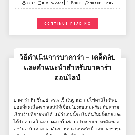
Posted
Nehir
July 15, 2023
No Comments
Betting
on
CONTINUE READING
วิธีดำเนินการบาคาร่า – เคล็ดลับ
และคำแนะนำสำหรับบาคาร่า
ออนไลน์
บาคาร่าเพิ่มขึ้นอย่างรวดเร็วในฐานะเกมไพ่คาสิโนที่พบ
บ่อยที่สุดเนื่องจากเสน่ห์ที่เชื่อมโยงกับเกมพร้อมกับความ
เรียบง่ายที่อาจพบได้ แม้ว่าเกมนี้จะเริ่มต้นในฝรั่งเศสและ
ได้รับความนิยมอย่างมากในสถานประกอบการพนันของ
ตะวันตกในช่วงเวลาอันยาวนานก่อนหน้านี้ แต่บาคาร่ารุ่น