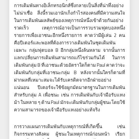
การเดิมพันทางอิเล็กทรอนิกส์ซึ่งกลายเป็นสิ่งที่น่าทึ่งอย่าง
ไม่น่าเชื่อ สิ่งนี้รวมเอานักเก็งกำไรสองคนที่มีความสนใจ
ในการเดิมพันผลลัพธ์ของเหตุการณ์หนึ่งเข้าด้วยกันอย่าง
รวดเร็ว เหตุการณ์อาจเป็นการรวบรวมฟุตบอลหนึ่ง
รายการเพื่อเอาชนะอีกหนึ่งรายการ คาดว่ามีผู้เล่น 2 คน
คือปีเตอร์และพอลที่ต้องการวางเดิมพันในชุดเดิมพัน
เฉพาะ กลุ่มฟุตบอล B อีกกลุ่มหนึ่งล้นหลาม จากนั้นการ
แลกเปลี่ยนการเดิมพันสามารถแก้ไขร่วมกันได้ ในการ
เดิมพันกลุ่ม B ที่เอาชนะด้วยอัตราใดก็ตาม Paul คาดว่าจะ
เดิมพันกับกลุ่มที่เอาชนะกลุ่ม B หลังจากนั้นใครก็ตามที่
ฝากผลที่เหมาะสมจะได้รับเครดิตจากอีกฝ่ายอย่าง
แน่นอน ปีเตอร์จะใช้ข้อผูกมัดมาตรฐานในการเดิมพัน
สำหรับกลุ่ม A เพื่อชนะ เช่น การเดิมพันกับเจ้ามือรับแทง
ม้า ในหลาย ๆ ด้าน Paul มักจะเดิมพันกับกลุ่มผู้ชนะโดยใช้
ความสามารถของเจ้ามือรับแทงอย่างแท้จริง
การวางแผนการเดิมพันกับเหตุการณ์ที่เกิดขึ้น เช่น
กิจกรรมทางสังคม ผู้ชนะในเหตุการณ์ก่อนหน้า เรียก