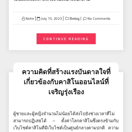
Posted
Nehir
July 15, 2023
No Comments
Betting
on
CONTINUE READING
ความคิดที่สร้างแรงบันดาลใจที่
เกี่ยวข้องกับคาสิโนออนไลน์ที่
เจริญรุ่งเรือง
ผู้ชายและผู้หญิงจำนวนไม่น้อยได้ส่งไปยังช่วงเวลาที่ไม่
สามารถปฏิเสธได้ – ตั้งค่าโลกคาสิโนซึ่งตรงข้ามกับ
เว็บไซต์คาสิโนที่มีเว็บไซต์เป็นศูนย์กลางตามปกติ ความ