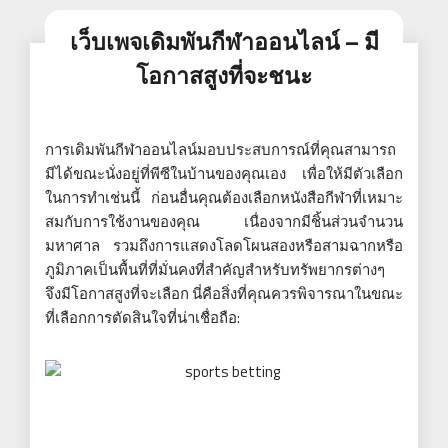
เว็บเพจเดิมพันกีฬาออนไลน์ – มี
โอกาสสูงที่จะชนะ
การเดิมพันกีฬาออนไลน์มอบประสบการณ์ที่คุณสามารถ
มีได้ขณะนั่งอยู่ที่พีซีในบ้านของคุณเอง เพื่อให้มีตัวเลือก
ในการทำเช่นนี้ ก่อนอื่นคุณต้องเลือกหนังสือกีฬาที่เหมาะ
สมกับการใช้งานของคุณ เนื่องจากมีชิ้นส่วนจำนวน
มหาศาล รวมถึงการแสดงโลดโผนสองหรือสามฉากหรือ
ภูมิภาคเป็นพื้นที่ที่มั่นคงที่สำคัญสำหรับทรัพยากรต่างๆ
จึงมีโอกาสสูงที่จะเลือก นี่คือสิ่งที่คุณควรพิจารณาในขณะ
ที่เลือกการตัดสินใจที่น่าเชื่อถือ: