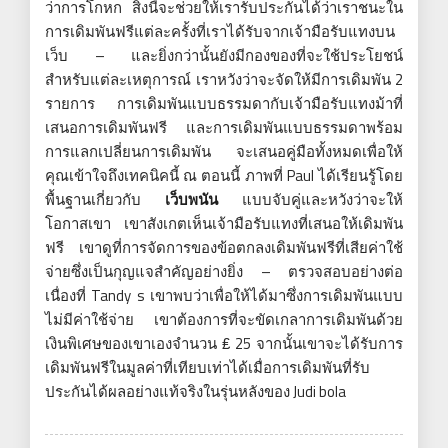
ว่าการโกหก สิ่งนี้จะช่วยให้เรารับประกันได้ว่าเราชนะใน
การเดิมพันฟรีแต่ละครั้งที่เราได้รับจากเจ้ามือรับแทงบน
เว็บ – และยิ่งกว่านั้นยังมีกองของที่จะใช้ประโยชน์
สำหรับแต่ละเหตุการณ์ เราหวังว่าจะจัดให้มีการเดิมพัน 2
รายการ การเดิมพันแบบธรรมดากับเจ้ามือรับแทงม้าที่
เสนอการเดิมพันฟรี และการเดิมพันแบบธรรมดาพร้อม
การแลกเปลี่ยนการเดิมพัน จะเสนอคู่มือทั้งหมดเพื่อให้
คุณเข้าใจถึงเทคนิคนี้ ณ ตอนนี้ ภาพที่ Paul ได้เรียนรู้โดย
พื้นฐานเกี่ยวกับ
เว็บพนัน
แบบจับคู่และหวังว่าจะให้
โอกาสเขา เขาสังเกตเห็นเจ้ามือรับแทงที่เสนอให้เดิมพัน
ฟรี เขาดูที่การจัดการของข้อตกลงเดิมพันฟรีที่เสียค่าใช้
จ่ายซึ่งเป็นกุญแจสำคัญอย่างยิ่ง – ตรวจสอบอย่างต่อ
เนื่องที่ Tandy s เขาพบว่าเพื่อให้ได้มาซึ่งการเดิมพันแบบ
ไม่มีค่าใช้จ่าย เขาต้องการที่จะขัดเกลาการเดิมพันด้วย
เงินพิเศษของเขาเองจำนวน ₤ 25 จากนั้นเขาจะได้รับการ
เดิมพันฟรีในมูลค่าที่เทียบเท่าได้เมื่อการเดิมพันที่รับ
ประกันได้ผลอย่างแท้จริงในรุ่นหลังของ Judi bola