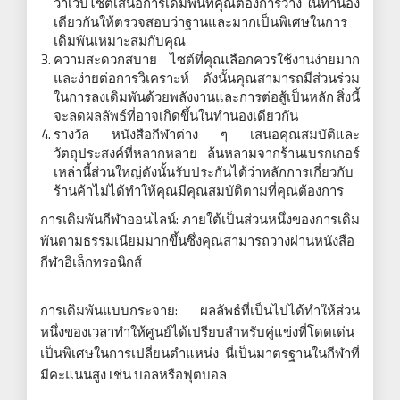
ว่าเว็บไซต์เสนอการเดิมพันที่คุณต้องการวาง ในทำนอง
เดียวกันให้ตรวจสอบว่าฐานและมากเป็นพิเศษในการ
เดิมพันเหมาะสมกับคุณ
ความสะดวกสบาย ไซต์ที่คุณเลือกควรใช้งานง่ายมาก
และง่ายต่อการวิเคราะห์ ดังนั้นคุณสามารถมีส่วนร่วม
ในการลงเดิมพันด้วยพลังงานและการต่อสู้เป็นหลัก สิ่งนี้
จะลดผลลัพธ์ที่อาจเกิดขึ้นในทำนองเดียวกัน
รางวัล หนังสือกีฬาต่าง ๆ เสนอคุณสมบัติและ
วัตถุประสงค์ที่หลากหลาย ล้นหลามจากร้านเบรกเกอร์
เหล่านี้ส่วนใหญ่ดังนั้นรับประกันได้ว่าหลักการเกี่ยวกับ
ร้านค้าไม่ได้ทำให้คุณมีคุณสมบัติตามที่คุณต้องการ
การเดิมพันกีฬาออนไลน์: ภายใต้เป็นส่วนหนึ่งของการเดิม
พันตามธรรมเนียมมากขึ้นซึ่งคุณสามารถวางผ่านหนังสือ
กีฬาอิเล็กทรอนิกส์
การเดิมพันแบบกระจาย: ผลลัพธ์ที่เป็นไปได้ทำให้ส่วน
หนึ่งของเวลาทำให้ศูนย์ได้เปรียบสำหรับคู่แข่งที่โดดเด่น
เป็นพิเศษในการเปลี่ยนตำแหน่ง นี่เป็นมาตรฐานในกีฬาที่
มีคะแนนสูง เช่น บอลหรือฟุตบอล