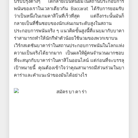
ปรับปรุงต่างๆ ได้กลายเป็นที่นิยมในสถานประกอบการ
พนันของเราในเวลาเดียวกัน Baccarat ได้รับการยอมรับ
ว่าเป็นหนึ่งในเกมคาสิโนที่เร็วที่สุด แต่ถึงกระนั้นมันก็
กลายเป็นที่ชื่นชอบของนักเล่นเกมระดับสูงในสถาน
ประกอบการพนันจริง ๆ แนวคิดขั้นสูงนี้ที่แนบมากับบาคา
ร่าสามารถทำให้นักกีฬาตัวน้อยใช้นวมของพวกเขาบน
เวิร์กสเตชันบาคาร่าในสถานประกอบการพนันในโลกแห่ง
ความเป็นจริงได้ยากมาก เป็นผลให้ผู้คนจำนวนมากชอบ
ที่จะสนุกกับบาคาร่าในคาสิโนออนไลน์ แต่ก่อนที่จะบรรลุ
เป้าหมายนี้ คุณต้องเข้าใจว่าคุณสามารถมีส่วนร่วมในบา
คาร่าและคำแนะนำของมันได้อย่างไร