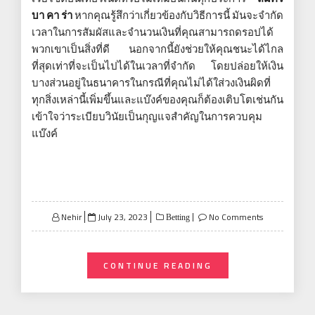
บา คา ร่า
หากคุณรู้สึกว่าเกี่ยวข้องกับวิธีการนี้ มันจะจำกัด
เวลาในการสัมผัสและจำนวนเงินที่คุณสามารถดรอปได้
พวกเขาเป็นสิ่งที่ดี นอกจากนี้ยังช่วยให้คุณชนะได้ไกล
ที่สุดเท่าที่จะเป็นไปได้ในเวลาที่จำกัด โดยปล่อยให้เงิน
บางส่วนอยู่ในธนาคารในกรณีที่คุณไม่ได้ใส่วงเงินผิดที่
ทุกสิ่งเหล่านี้เพิ่มขึ้นและแบ๊งค์ของคุณก็ต้องเติบโตเช่นกัน
เข้าใจว่าระเบียบวินัยเป็นกุญแจสำคัญในการควบคุม
แบ๊งค์
Posted
Nehir
July 23, 2023
No Comments
Betting
on
CONTINUE READING