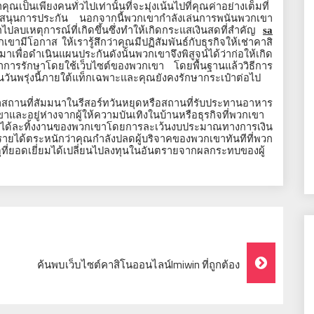
ุณเป็นเพียงคนทั่วไปเท่านั้นที่จะมุ่งเน้นไปที่คุณค่าอย่างเต็มที่
บสนุนการประกัน
นอกจากนี้พวกเขากำลังเล่นการพนันพวกเขา
บเหตุการณ์ที่เกิดขึ้นซึ่งทำให้เกิดกระแสเงินสดที่สำคัญ
sa
วกเขามีโอกาส
ให้เรารู้สึกว่าคุณมีปฏิสัมพันธ์กับธุรกิจให้เช่าคาสิ
พื่อดำเนินแผนประกันดังนั้นพวกเขาจึงพิสูจน์ได้ว่าก่อให้เกิด
หาการรักษาโดยใช้เว็บไซต์ของพวกเขา
โดยพื้นฐานแล้ววิธีการ
ในวันพรุ่งนี้ภายใต้แท็กเฉพาะและคุณยังคงรักษากระเป๋าต่อไป
่าสถานที่สัมมนาในรีสอร์ทวันหยุดหรือสถานที่รับประทานอาหาร
าและอยู่ห่างจากผู้ให้ความบันเทิงในบ้านหรือธุรกิจที่พวกเขา
กิจได้ละทิ้งงานของพวกเขาโดยการละเว้นงบประมาณทางการเงิน
มีรายได้ตระหนักว่าคุณกำลังปลดผู้บริจาคของพวกเขาทันทีที่พวก
ุที่ยอดเยี่ยมได้เปลี่ยนไปลงทุนในอันตรายจากผลกระทบของผู้
ค้นพบเว็บไซต์คาสิโนออนไลน์Imiwin ที่ถูกต้อง