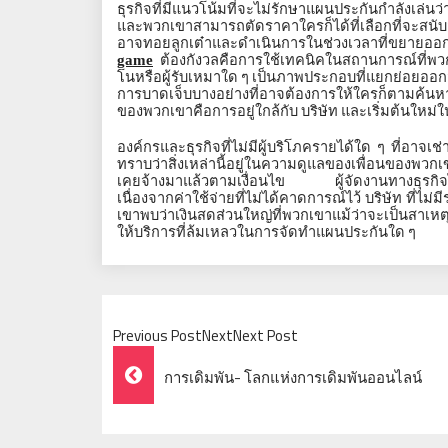
ธุรกิจที่มีแนวโน้มที่จะไม่รักษาแผนประกันกำลังเล่นว่าค
และพวกเขาสามารถตัดราคาใครก็ได้ที่เลือกที่จะสนั
อาจทอยลูกเต๋าและดำเนินการในช่วงเวลาที่ขยายออกไปล
game
ต้องกังวลคือการใช้เทคนิคในสถานการณ์ที่พ
โนหรือผู้รับเหมาใด
ๆ
เป็นภาพประกอบที่แยกย่อยออกมาเ
การบาดเจ็บบางอย่างที่อาจต้องการให้ใครก็ตามค้น
ของพวกเขาคือการอยู่ใกล้กับ
บริษัท
และเริ่มต้นใหม่
องค์กรและธุรกิจที่ไม่มีผู้บริโภครายได้ใด
ๆ
ที่อาจเช
ทราบว่าสิ่งเหล่านี้อยู่ในความดูแลของเพื่อนของพวกเข
เคยจ้างมาแล้วตามเงื่อนไข
ผู้จัดงานทางธุร
เนื่องจากค่าใช้จ่ายที่ไม่ได้คาดการณ์ไว้
บริษัท
ที่ไม่
เขาพบว่าเงินสดส่วนใหญ่ที่พวกเขาแม้ว่าจะเป็นสาเหต
ให้บริการที่ล้มเหลวในการจัดทำแผนประกันใด
ๆ
Previous PostNextNext Post
Post
การเดิมพัน- โลกแห่งการเดิมพันออนไลน์
Navigation