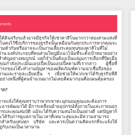
mments
้ดินจริงๆแล้วอาจมีธุรกิจให้เช่าคาสิโนมากกว่าสองสามแห่งที่
คาสิโนคงไว้ซึ่งบริการของธุรกิจนั้นเหมือนกันทุกประการหากคุณจะ
วมตัวกันหรืออาจจะเป็นงานเลี้ยงระดมทุนของคาสิโนที่ไม่
้าน
องค์ประกอบที่คนส่วนใหญ่มีแนวโน้มที่จะตั้งเป้าหมายอย่าง
ี่สำคัญอย่างสมบูรณ์
แต่ก็จำเป็นต้องเป็นแง่มุมการเลือกที่ปิดเมื่อ
ุณกำลังประเมินแอปเปิ้ลเป็นแอปเปิ้ลตามที่เรากล่าว
ผู้ซื้อที่
ามารถของโต๊ะทำงานปัญหาของผลิตภัณฑ์ความน่าเชื่อถือของ
านและรายละเอียดอื่น
ๆ
เพื่อช่วยให้พวกเขาได้รับธุรกิจที่ดี
ย่างหนึ่งที่ผู้คนจำนวนมากไม่เคยคิดมาก่อนคือแผนคุ้มครอง
มาก
?
ขาอาจแจ้งให้คุณทราบว่าพวกเขาทะนุถนอมคุณและต้องการ
ละอาจพัฒนาได้
มีการเคลื่อนย้ายอุปกรณ์ทั้งภายในและภายนอก
รและคุณสมบัติ
แม้จะได้รับความสนใจเป็นอย่างดี
แต่ปัญหาก็
านี้จะได้รับการดูแลภายในเวลาที่เหมาะสมและมีความสามารถ
กสำหรับแทบทุก
บริษัท
และควรเป็นความคิดแรกที่จะแจ้งให้
อยู่กับเกมเป็นเวลานาน