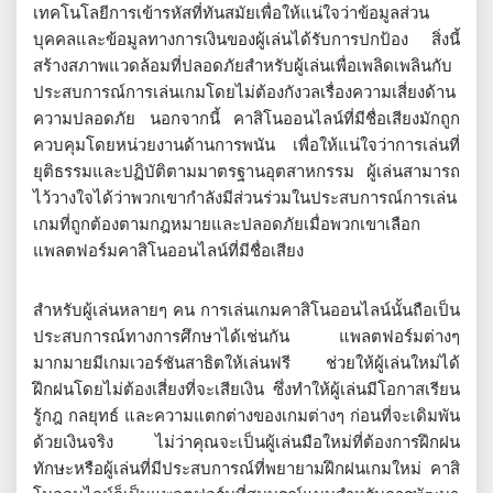
เทคโนโลยีการเข้ารหัสที่ทันสมัยเพื่อให้แน่ใจว่าข้อมูลส่วน
บุคคลและข้อมูลทางการเงินของผู้เล่นได้รับการปกป้อง สิ่งนี้
สร้างสภาพแวดล้อมที่ปลอดภัยสำหรับผู้เล่นเพื่อเพลิดเพลินกับ
ประสบการณ์การเล่นเกมโดยไม่ต้องกังวลเรื่องความเสี่ยงด้าน
ความปลอดภัย นอกจากนี้ คาสิโนออนไลน์ที่มีชื่อเสียงมักถูก
ควบคุมโดยหน่วยงานด้านการพนัน เพื่อให้แน่ใจว่าการเล่นที่
ยุติธรรมและปฏิบัติตามมาตรฐานอุตสาหกรรม ผู้เล่นสามารถ
ไว้วางใจได้ว่าพวกเขากำลังมีส่วนร่วมในประสบการณ์การเล่น
เกมที่ถูกต้องตามกฎหมายและปลอดภัยเมื่อพวกเขาเลือก
แพลตฟอร์มคาสิโนออนไลน์ที่มีชื่อเสียง
สำหรับผู้เล่นหลายๆ คน การเล่นเกมคาสิโนออนไลน์นั้นถือเป็น
ประสบการณ์ทางการศึกษาได้เช่นกัน แพลตฟอร์มต่างๆ
มากมายมีเกมเวอร์ชันสาธิตให้เล่นฟรี ช่วยให้ผู้เล่นใหม่ได้
ฝึกฝนโดยไม่ต้องเสี่ยงที่จะเสียเงิน ซึ่งทำให้ผู้เล่นมีโอกาสเรียน
รู้กฎ กลยุทธ์ และความแตกต่างของเกมต่างๆ ก่อนที่จะเดิมพัน
ด้วยเงินจริง ไม่ว่าคุณจะเป็นผู้เล่นมือใหม่ที่ต้องการฝึกฝน
ทักษะหรือผู้เล่นที่มีประสบการณ์ที่พยายามฝึกฝนเกมใหม่ คาสิ