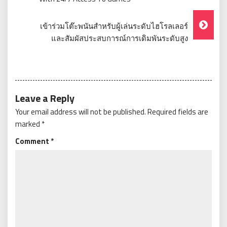
Navigation
เข้าร่วมโต๊ะพนันสำหรับผู้เล่นระดับไฮโรลเลอร์
และสัมผัสประสบการณ์การเดิมพันระดับสูง
Leave a Reply
Your email address will not be published.
Required fields are
marked
*
Comment
*