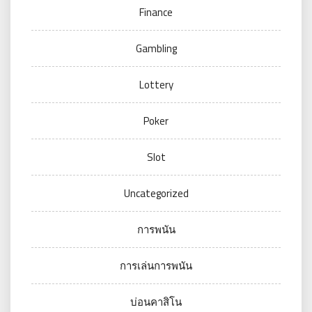
Finance
Gambling
Lottery
Poker
Slot
Uncategorized
การพนัน
การเล่นการพนัน
บ่อนคาสิโน