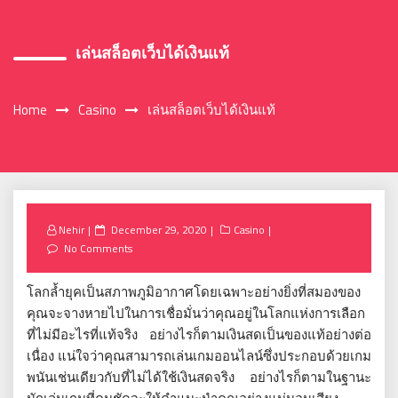
เล่นสล็อตเว็บได้เงินแท้
Home
Casino
เล่นสล็อตเว็บได้เงินแท้
Posted
Nehir
December 29, 2020
Casino
on
No Comments
โลกล้ำยุคเป็นสภาพภูมิอากาศโดยเฉพาะอย่างยิ่งที่สมองของ
คุณจะจางหายไปในการเชื่อมั่นว่าคุณอยู่ในโลกแห่งการเลือก
ที่ไม่มีอะไรที่แท้จริง อย่างไรก็ตามเงินสดเป็นของแท้อย่างต่อ
เนื่อง แน่ใจว่าคุณสามารถเล่นเกมออนไลน์ซึ่งประกอบด้วยเกม
พนันเช่นเดียวกับที่ไม่ได้ใช้เงินสดจริง อย่างไรก็ตามในฐานะ