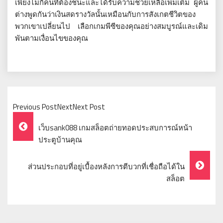
เพียงไม่กี่คนที่ต้องชนะและได้รับความช่วยเหลือเพิ่มเติม ผู้คน
ต่างพูดกันว่าเงินสดรางวัลนั้นเหมือนกับการสังเกตชีวิตของ
พวกเขาเปลี่ยนไป เลือกเกมพีซีของคุณอย่างสมบูรณ์และเดิม
พันตามเงื่อนไขของคุณ
Previous PostNextNext Post
Post
เว็บsank088 เกมสล็อตถ่ายทอดประสบการณ์หน้า
Navigation
ประตูบ้านคุณ
ส่วนประกอบที่อยู่เบื้องหลังการตีบวกที่เชื่อถือได้ใน
สล็อต