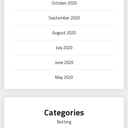
October 2020
September 2020
August 2020
July 2020
June 2020
May 2020
Categories
Betting