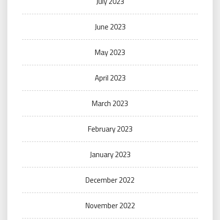
July 2023
June 2023
May 2023
April 2023
March 2023
February 2023
January 2023
December 2022
November 2022