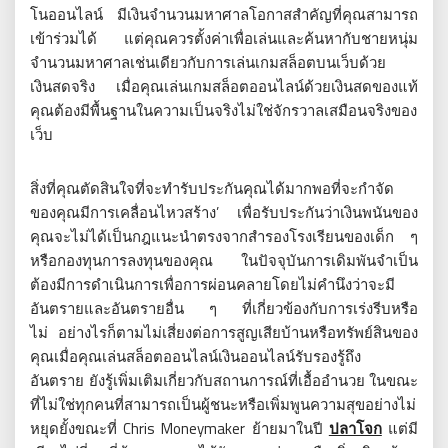
โนออนไลน์ มีเงินจำนวนมหาศาลโอกาสสำคัญที่คุณสามารถ
เข้าร่วมได้ แต่คุณควรตั้งค่าเพื่อเล่นและค้นหากับชายหนุ่ม
จำนวนมหาศาลเช่นเดียวกับการเล่นเกมสล็อตบนเว็บด้วย
เงินสดจริง เมื่อคุณเล่นเกมสล็อตออนไลน์ด้วยเงินสดของแท้
คุณต้องมีพื้นฐานในความเป็นจริงไม่ใช่จักรวาลเสมือนจริงของ
เว็บ
สิ่งที่คุณตัดสินใจที่จะทำรับประกันคุณได้มากพอที่จะกำจัด
ของคุณมีการเคลื่อนไหวสร้าง’ เพื่อรับประกันว่าเงินพนันของ
คุณจะไม่ได้เป็นกฎแนะนำตรงจากสำรองโรงเรียนของเด็ก ๆ
หรือกองทุนการลงทุนของคุณ ในปัจจุบันการเดิมพันจำเป็น
ต้องมีการดำเนินการเพื่อการผ่อนคลายโดยไม่คำนึงว่าจะมี
อันตรายและอันตรายอื่น ๆ ที่เกี่ยวข้องกับการเร่งรีบหรือ
ไม่ อย่างไรก็ตามไม่เสี่ยงต่อการสูญเสียบ้านหรือทรัพย์สินของ
คุณเมื่อคุณเล่นสล็อตออนไลน์เงินออนไลน์รับรองรู้ถึง
อันตราย ยังรู้เพิ่มเติมเกี่ยวกับสถานการณ์ที่เอื้ออำนวย ในขณะ
ที่ไม่ใช่ทุกคนที่สามารถเป็นผู้ชนะหรือเพิ่มพูนความสุขอย่างไม่
หยุดยั้งขณะที่ Chris Moneymaker ย้ายมาในปี
ปลาโจก
แต่มี