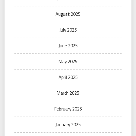
August 2025
July 2025
June 2025
May 2025
April 2025
March 2025
February 2025
January 2025