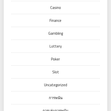
Casino
Finance
Gambling
Lottery
Poker
Slot
Uncategorized
การพนัน
การเล่นการพนัน