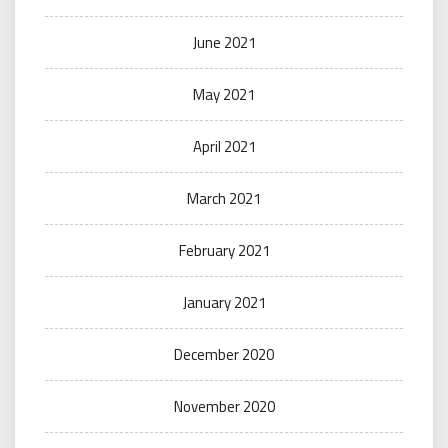
June 2021
May 2021
April 2021
March 2021
February 2021
January 2021
December 2020
November 2020