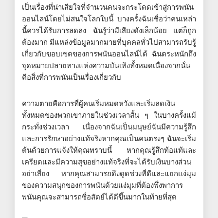
เป็นเรื่องที่น่าเสียใจที่จำนวนคนจะกระโดดเข้าสู่การพนัน
ออนไลน์โดยไม่สนใจโลกใบนี้ บางครั้งฉันเชื่อว่าคนเหล่า
นี้ควรได้รับการลดลง ฉันรู้ว่ามีเสียงดังเล็กน้อย แต่ก็ถูก
ต้องมาก มีแหล่งข้อมูลมากมายที่บุคคลทั่วไปสามารถรับรู้
เกี่ยวกับขอบเขตของการพนันออนไลน์ได้ ฉันตระหนักถึง
จุดหมายปลายทางแห่งความบันเทิงทั้งหมดเนื่องจากนั่น
คือสิ่งที่การพนันเป็นเรื่องเกี่ยวกับ
ความตายคือการที่ผู้คนเริ่มหมดหวังและเริ่มลดเงิน
ทั้งหมดของพวกเขาภายในช่วงเวลาสั้น ๆ ในบางครั้งแม้
กระทั่งช่วงเวลา เนื่องจากฉันเป็นมนุษย์ฉันมีความรู้สึก
และการรักษาอย่างแท้จริงหากคุณเป็นคนตรงๆ ฉันจะเริ่ม
ต้นด้วยการแจ้งให้คุณทราบนี้ หากคุณรู้สึกท้อแท้และ
เครียดและมีความสุขอย่างแท้จริงที่จะได้รับเงินบางส่วน
อย่าเสี่ยง หากคุณสามารถดึงดูดช่วงที่ดีและแยกแง่มุม
ของความสนุกของการพนันด้วยแง่มุมที่ต้องพึ่งพาการ
พนันคุณจะสามารถซื่อสัตย์ได้ดีขึ้นมากในท้ายที่สุด