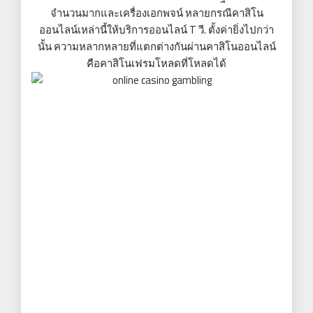
จำนวนมากและเครื่องเอกพจน์ หลายกรณีคาสิโน
ออนไลน์เหล่านี้ให้บริการออนไลน์ T วี. ตั้งค่ายิ่งไปกว่า
นั้น ความหลากหลายที่แตกต่างกันผ่านคาสิโนออนไลน์
คือคาสิโนเฟรมโหลดที่โหลดได้