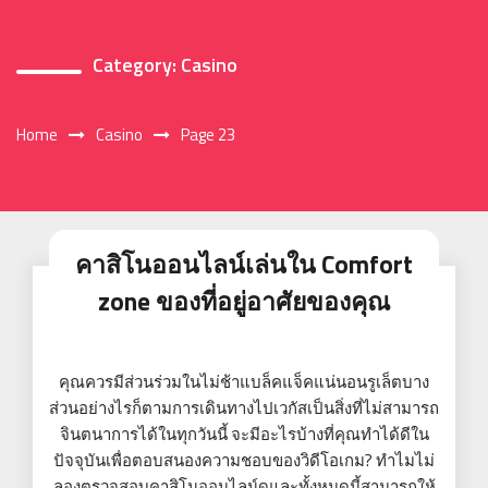
Category:
Casino
Home
Casino
Page 23
คาสิโนออนไลน์เล่นใน Comfort
zone ของที่อยู่อาศัยของคุณ
คุณควรมีส่วนร่วมในไม่ช้าแบล็คแจ็คแน่นอนรูเล็ตบาง
ส่วนอย่างไรก็ตามการเดินทางไปเวกัสเป็นสิ่งที่ไม่สามารถ
จินตนาการได้ในทุกวันนี้ จะมีอะไรบ้างที่คุณทำได้ดีใน
ปัจจุบันเพื่อตอบสนองความชอบของวิดีโอเกม? ทำไมไม่
ลองตรวจสอบคาสิโนออนไลน์ดูและทั้งหมดนี้สามารถให้