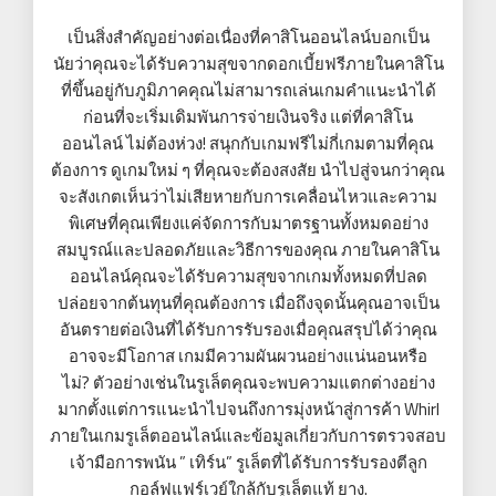
เป็นสิ่งสำคัญอย่างต่อเนื่องที่คาสิโนออนไลน์บอกเป็น
นัยว่าคุณจะได้รับความสุขจากดอกเบี้ยฟรีภายในคาสิโน
ที่ขึ้นอยู่กับภูมิภาคคุณไม่สามารถเล่นเกมคำแนะนำได้
ก่อนที่จะเริ่มเดิมพันการจ่ายเงินจริง แต่ที่คาสิโน
ออนไลน์ ไม่ต้องห่วง! สนุกกับเกมฟรีไม่กี่เกมตามที่คุณ
ต้องการ ดูเกมใหม่ ๆ ที่คุณจะต้องสงสัย นำไปสู่จนกว่าคุณ
จะสังเกตเห็นว่าไม่เสียหายกับการเคลื่อนไหวและความ
พิเศษที่คุณเพียงแค่จัดการกับมาตรฐานทั้งหมดอย่าง
สมบูรณ์และปลอดภัยและวิธีการของคุณ ภายในคาสิโน
ออนไลน์คุณจะได้รับความสุขจากเกมทั้งหมดที่ปลด
ปล่อยจากต้นทุนที่คุณต้องการ เมื่อถึงจุดนั้นคุณอาจเป็น
อันตรายต่อเงินที่ได้รับการรับรองเมื่อคุณสรุปได้ว่าคุณ
อาจจะมีโอกาส เกมมีความผันผวนอย่างแน่นอนหรือ
ไม่? ตัวอย่างเช่นในรูเล็ตคุณจะพบความแตกต่างอย่าง
มากตั้งแต่การแนะนำไปจนถึงการมุ่งหน้าสู่การค้า Whirl
ภายในเกมรูเล็ตออนไลน์และข้อมูลเกี่ยวกับการตรวจสอบ
เจ้ามือการพนัน ” เทิร์น” รูเล็ตที่ได้รับการรับรองตีลูก
กอล์ฟแฟร์เวย์ใกล้กับรูเล็ตแท้ ยาง.