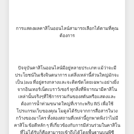
การแสดงผลคาสิโนออนไลน์สามารถเลือกได้ตามที่คุณ
ต้องการ
ปัจจุบันคาสิโนออนไลน์มีอยู่หลายประเภท แม้ว่าจะมี
ประโยชน์ในเชิงจินตนาการ แต่สิ่งเหล่านี้ส่วนใหญ่มักจะ
เป็น Java ที่อยู่ตรงกลางและจะติดขัดโดยเฉพาะอย่างยิ่ง
จากอินเทอร์เน็ตเบราว์เซอร์ ทุกสิ่งที่พิจารณามีคาสิโน
เหล่านั้นจริงๆที่ใช้การรวมกันของสตันหรือแสดงและ
ต้องการน้ำท่วมขนาดใหญ่ที่เรากะพริบ INS เพื่อใช้
โปรแกรมเว็บของคุณ โมดูลได้รับจากการสื่อสารในวง
กว้างของมาโคร ทั้งสองสถานที่เหล่านี้ถูกพาดพิงว่าไม่มี
คาสิโน ข้อดีหลัก ๆ ที่เกี่ยวข้องกับการมีส่วนร่วมในคาสิโน
ที่ไม่ได้รับก็คือสามารถเข้าถึงได้โดยพื้นฐานบนพีซี