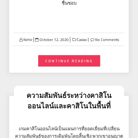
ชื่นชอบ
Posted
Nehir
October 12, 2020
No Comments
Casino
on
CONTINUE READING
ความสัมพันธ์ระหว่างคาสิโน
ออนไลน์และคาสิโนในพื้นที่
เกมคาสิโนออนไลน์เป็นแผนการที่ยอดเยี่ยมที่เปลี่ยน
ความสัมพันธ์ของการเดิมพันโดยสิ้นเชิง พวกเขาอนุญาต