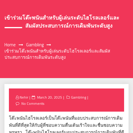
เข้าร่วมโต๊ะพนันสำหรับผู้เล่นระดับไฮโรลเลอร์และ
สัมผัสประสบการณ์การเดิมพันระดับสูง
Home
Gambling
เข้าร่วมโต๊ะพนันสำหรับผู้เล่นระดับไฮโรลเลอร์และสัมผัส
ประสบการณ์การเดิมพันระดับสูง
Posted
Nehir
March 20, 2025
Gambling
on
No Comments
โต๊ะพนันไฮโรลเลอร์เป็นโต๊ะพนันที่มอบประสบการณ์การเดิม
พันที่ดีที่สุดให้กับผู้ที่ชอบความตื่นเต้นเร้าใจและชื่นชอบความ
หรูหรา โต๊ะพนันไฮโรลเลอร์มอบประสบการณ์การเดิมพันที่ดี