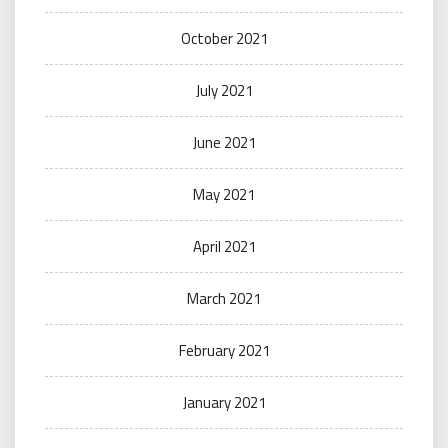
October 2021
July 2021
June 2021
May 2021
April 2021
March 2021
February 2021
January 2021