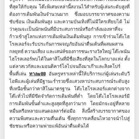
ที่สุดให้กับคุณ โต๊ะพิเศษเหล่านี้สงวนไว้สำหรับผู้เล่นระดับสูงที่
ต้องการเดิมพันเงินจำนวนมาก ซึ่งมอบบรรยากาศของความ
ซับซ้อน เงินเดิมพันสูง และความบันเทิงที่ไม่มีใครเทียบได้ ไม่
ว่าคุณจะเป็นนักพนันที่มีประสบการณ์หรือกำลังมองหาที่จะ
ก้าวเข้าสู่โลกแห่งการเดิมพันเงินเดิมพันสูง การเข้าร่วมโต๊ะไฮ
โรลเลอร์จะรับประกันการผจญภัยอันน่าตื่นเต้นที่ผสมผสาน
กลยุทธ์ ความเสี่ยง และเสน่ห์ของการชนะรางวัลใหญ่ โต๊ะพนัน
ไฮโรลเลอร์พบได้ในคาสิโนที่มีชื่อเสียงที่สุดในโลกบางแห่ง ตั้ง
แต่ลาสเวกัสและมอนติคาร์โลไปจนถึงมาเก๊าและสิงคโปร์
พื้นที่เล่น
ทางw88
อันหรูหราเหล่านี้ให้บริการแก่ผู้เล่นระดับวี
ไอพีและผู้เล่นที่มีฐานะร่ำรวยซึ่งแสวงหาประสบการณ์ระดับสูง
ที่เหนือชั้นกว่าคาสิโนมาตรฐาน โต๊ะไฮโรลเลอร์แตกต่างจาก
โต๊ะทั่วไปที่มีขีดจำกัดการเดิมพันที่ต่ำ โดยโต๊ะไฮโรลเลอร์มี
การเดิมพันขั้นต่ำและสูงสุดที่สูงกว่ามาก โดยมักจะอยู่ที่หลาย
หมื่นหรือหลายแสนดอลลาร์ต่อมือ สิ่งนี้สร้างบรรยากาศของ
ความพิเศษและความตื่นเต้น ซึ่งทุกการเคลื่อนไหวอาจนำไปสู่
ชัยชนะหรือความพ่ายแพ้อันน่าตื่นเต้นได้