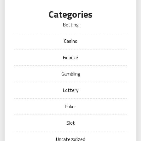
Categories
Betting
Casino
Finance
Gambling
Lottery
Poker
Slot
Uncategorized