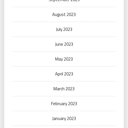
August 2023
July 2023
June 2023
May 2023
April 2023
March 2023
February 2023
January 2023