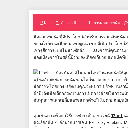
Posted
Nehir
August 8, 2020
การเล่นการพนัน
on
มีหลายเทคนิคที่มีประโยชน์สำหรับการจ่ายเงินพ
อย่างไรก็ตามเมื่อพวกเขาดูแนวทางที่เป็นประโยชน
เขารู้สึกว่าระบบไม่น่าเชื่อถือ หลังจากที่คุณอ่า
มองเนื่องจากโพสต์นี้มีรายละเอียดเกี่ยวกับเทคนิคท
ปัจจุบันคาสิโนออนไลน์จำนวนหนึ่งให้ล
พร้อมกับสะสมการพนันออนไลน์ของพวกเขา บาง บริษัท
มืออาชีพได้อย่างไรก็ตามคุณจะพบว่า บริษัท เหล่านี้
คำนึงถึงเมื่อเลือกกระบวนการเปิดการจ่ายเงินการพ
ต้นทุนการแลกเปลี่ยนอาจแตกต่างกันไปตามกลยุทธ์กา
คุณสามารถค้นหาวิธีการชำระเงินออนไลน์
12bet
นเ
ตัวเลือกอื่น ๆ อีกมากมายเช่น NETeller, Bookers Mon