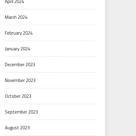
April 2024
March 2024
February 2024
January 2024
December 2023
November 2023
October 2023
September 2023
August 2023