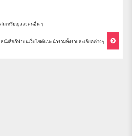
ะสมเหรียญและคนอื่น ๆ
หนังสือกีฬาบนเว็บไซต์แนะนำรวมทั้งรายละเอียดต่างๆ