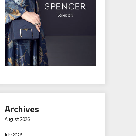
Archives
August 2026
July 2026