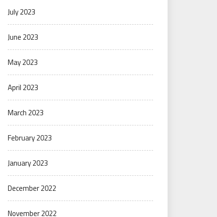
July 2023
June 2023
May 2023
April 2023
March 2023
February 2023
January 2023
December 2022
November 2022