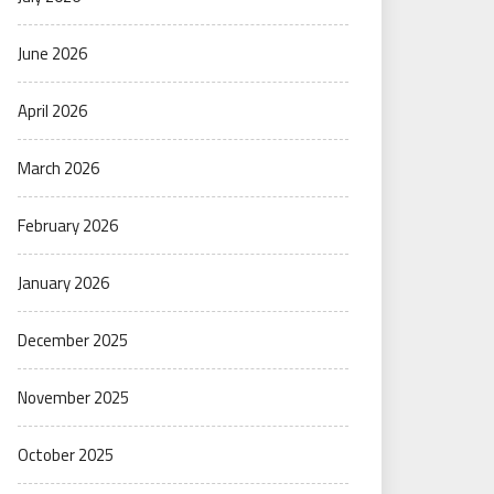
June 2026
April 2026
March 2026
February 2026
January 2026
December 2025
November 2025
October 2025