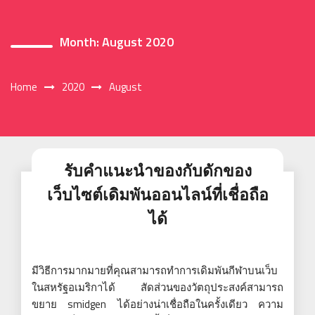
Month:
August 2020
Home
2020
August
รับคำแนะนำของกับดักของ
เว็บไซต์เดิมพันออนไลน์ที่เชื่อถือ
ได้
มีวิธีการมากมายที่คุณสามารถทำการเดิมพันกีฬาบนเว็บ
ในสหรัฐอเมริกาได้ สัดส่วนของวัตถุประสงค์สามารถ
ขยาย smidgen ได้อย่างน่าเชื่อถือในครั้งเดียว ความ