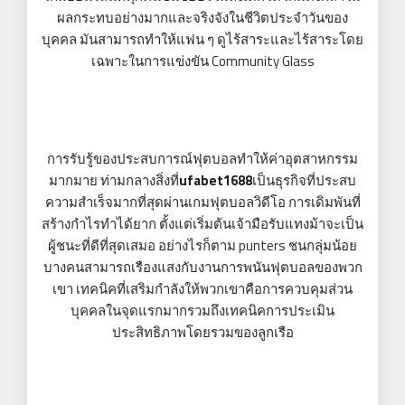
ผลกระทบอย่างมากและจริงจังในชีวิตประจำวันของ
บุคคล มันสามารถทำให้แฟน ๆ ดูไร้สาระและไร้สาระโดย
เฉพาะในการแข่งขัน Community Glass
การรับรู้ของประสบการณ์ฟุตบอลทำให้ค่าอุตสาหกรรม
มากมาย ท่ามกลางสิ่งที่
ufabet1688
เป็นธุรกิจที่ประสบ
ความสำเร็จมากที่สุดผ่านเกมฟุตบอลวิดีโอ การเดิมพันที่
สร้างกำไรทำได้ยาก ตั้งแต่เริ่มต้นเจ้ามือรับแทงม้าจะเป็น
ผู้ชนะที่ดีที่สุดเสมอ อย่างไรก็ตาม punters ชนกลุ่มน้อย
บางคนสามารถเรืองแสงกับงานการพนันฟุตบอลของพวก
เขา เทคนิคที่เสริมกำลังให้พวกเขาคือการควบคุมส่วน
บุคคลในจุดแรกมากรวมถึงเทคนิคการประเมิน
ประสิทธิภาพโดยรวมของลูกเรือ