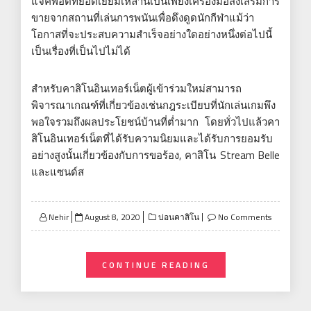
แจ็คพ็อตที่ยอดเยี่ยมเหล่านี้เป็นเพียงเครื่องมือส่งเสริมการ
ขายจากสถานที่เล่นการพนันเพื่อดึงดูดนักกีฬาแม้ว่า
โอกาสที่จะประสบความสำเร็จอย่างใดอย่างหนึ่งต่อไปนี้
เป็นเรื่องที่เป็นไปไม่ได้
สำหรับคาสิโนอินเทอร์เน็ตผู้เข้าร่วมใหม่สามารถ
พิจารณาเกณฑ์ที่เกี่ยวข้องเช่นกฎระเบียบที่นักเล่นเกมพึง
พอใจรวมถึงผลประโยชน์บ้านที่ต่ำมาก โดยทั่วไปแล้วคา
สิโนอินเทอร์เน็ตที่ได้รับความนิยมและได้รับการยอมรับ
อย่างสูงนั้นเกี่ยวข้องกับการขอร้อง, คาสิโน Stream Belle
และแซนด์ส
Posted
Nehir
August 8, 2020
No Comments
บ่อนคาสิโน
on
CONTINUE READING