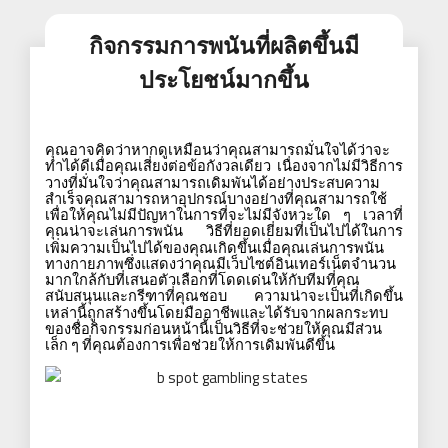
กิจกรรมการพนันที่ผลิตขึ้นมี
ประโยชน์มากขึ้น
คุณอาจคิดว่าหากดูเหมือนว่าคุณสามารถมั่นใจได้ว่าจะ
ทำได้ดีเมื่อคุณเสี่ยงต่อข้อกังวลเดียว
เนื่องจากไม่มีวิธีการ
วางที่มั่นใจว่าคุณสามารถเดิมพันได้อย่างประสบความ
สำเร็จคุณสามารถหาอุปกรณ์บางอย่างที่คุณสามารถใช้
เพื่อให้คุณไม่มีปัญหาในการที่จะไม่มีจังหวะใด
ๆ
เวลาที่
คุณน่าจะเล่นการพนัน
วิธีที่ยอดเยี่ยมที่เป็นไปได้ในการ
เพิ่มความเป็นไปได้ของคุณเกิดขึ้นเมื่อคุณเล่นการพนัน
ทางกายภาพซึ่งแสดงว่าคุณมีเว็บไซต์อินเทอร์เน็ตจำนวน
มากใกล้กับที่เสนอตัวเลือกที่โดดเด่นให้กับทีมที่คุณ
สนับสนุนและกรีฑาที่คุณชอบ
ความน่าจะเป็นที่เกิดขึ้น
เหล่านี้ถูกสร้างขึ้นโดยมืออาชีพและได้รับจากผลกระทบ
ของชื่อกิจกรรมก่อนหน้านี้เป็นวิธีที่จะช่วยให้คุณมีส่วน
เล็ก
ๆ
ที่คุณต้องการเพื่อช่วยให้การเดิมพันดีขึ้น