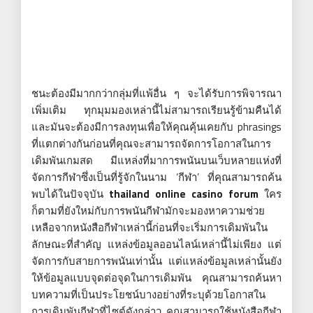
ชนะต้องมีมากกว่ากลุ่มที่แพ้อื่น ๆ จะได้รับการพิจารณา
เพิ่มเติม ทุกมุมมองเหล่านี้ไม่สามารถเรียนรู้ข้ามคืนได้
และมันจะต้องมีการลงทุนเพื่อให้คุณคุ้นเคยกับ phrasings
ที่แตกต่างกันก่อนที่คุณจะสามารถจัดการโอกาสในการ
เดิมพันเกมสด มีแหล่งที่มาการพนันบนเว็บหลายแห่งที่
จัดการกีฬาซึ่งเป็นที่รู้จักในนาม ‘กีฬา’ ที่คุณสามารถค้น
พบได้ในปัจจุบัน
thailand online casino forum
ใคร
ก็ตามที่ยังใหม่กับการพนันกีฬามักจะมองหาความช่วย
เหลือจากหนังสือกีฬาเหล่านี้ก่อนที่จะเริ่มการเดิมพันใน
ลักษณะที่สำคัญ แหล่งข้อมูลออนไลน์เหล่านี้ไม่เพียง แต่
จัดการกับสายการพนันเท่านั้น แต่แหล่งข้อมูลเหล่านั้นยัง
ให้ข้อมูลแบบจุดต่อจุดในการเดิมพัน คุณสามารถค้นหา
บทความที่เป็นประโยชน์บางอย่างที่ระบุด้วยโอกาสใน
การเดิมพันกีฬาที่ไซต์ดังกล่าว คุณสามารถใช้หนังสือกีฬา