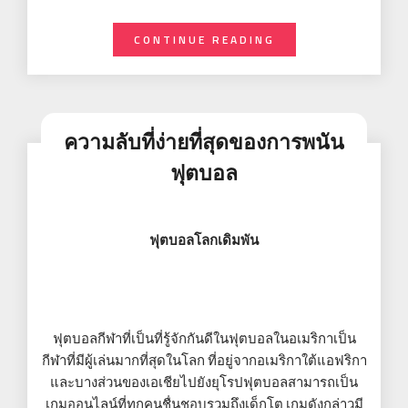
CONTINUE READING
ความลับที่ง่ายที่สุดของการพนัน
ฟุตบอล
ฟุตบอลโลกเดิมพัน
ฟุตบอลกีฬาที่เป็นที่รู้จักกันดีในฟุตบอลในอเมริกาเป็น
กีฬาที่มีผู้เล่นมากที่สุดในโลก ที่อยู่จากอเมริกาใต้แอฟริกา
และบางส่วนของเอเชียไปยังยุโรปฟุตบอลสามารถเป็น
เกมออนไลน์ที่ทุกคนชื่นชอบรวมถึงเด็กโต เกมดังกล่าวมี