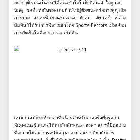
อย่างยุติธรรมในกรณีที่คุณเข้าใจในสิ่งที่คุณทำในฐานะ
นักดู ผลที่แท้จริงของเกมก้าวไปสู่ชัยชนะหรือการสูญเสีย
การรวม แต่ละชิ้นส่วนของเกม, สังคม, ทัศนคติ, ความ
สัมพันธ์ได้รับการพิจารณาโดย Sports Bettors เมื่อเลือก
การตัดสินใจที่จะรวบรวมเดิมพัน
แน่นอนแม้กระทั่งเวลาที่พร้อมสำหรับเกมจริงที่ครูสอน
พิเศษและผู้เล่นจะได้พบกับลักษณะของพวกเขาที่มีต่อเกม
ที่จะมาถึงและการสนับสนุนของพวกเขาเกี่ยวกับการ