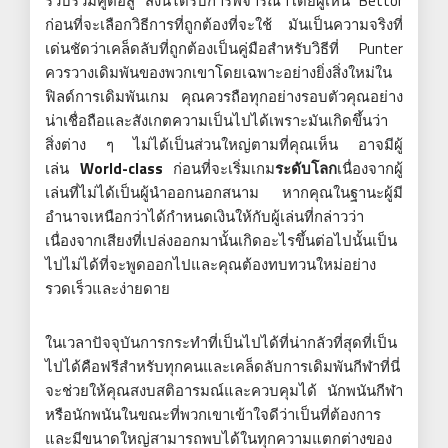
รวบรวมคู่ต่อสู้ สิ่งนี้ได้รับการพิจารณาโดยผู้เห็น Bettor
ก่อนที่จะเลือกวิธีการที่ถูกต้องที่จะใช้ มันเป็นความจริงที่
เด่นชัดว่าเคล็ดลับที่ถูกต้องเป็นคู่มือสำหรับวิธีที่ Punter
ควรวางเดิมพันของพวกเขาโดยเฉพาะอย่างยิ่งสิ่งใหม่ใน
ฟิลด์การเดิมพันเกม คุณควรถือทุกอย่างรอบตัวคุณอย่าง
น่าเชื่อถือและสังเกตความเป็นไปได้เพราะมันเกิดขึ้นว่า
สิ่งต่าง ๆ ไม่ได้เป็นส่วนใหญ่ตามที่คุณเห็น อาจมีผู้
เล่น
World-class
ก่อนที่จะเริ่มเกม
ระดับโลก
เนื่องจากผู้
เล่นที่ไม่ได้เป็นผู้นำออกนอกสนาม หากคุณในฐานะผู้มี
อำนาจเหนือกว่าได้กำหนดเงินให้กับผู้เล่นที่กล่าวว่า
เนื่องจากเสียงที่เปล่งออกมานั้นเกิดอะไรขึ้นต่อไปนั้นเป็น
ไปไม่ได้ที่จะพูดออกไปและคุณต้องทบทวนใหม่อย่าง
รวดเร็วและง่ายดาย
ในเวลาปัจจุบันการกระทำที่เป็นไปได้ที่น่ากลัวที่สุดที่เป็น
ไปได้คือฟรีสำหรับทุกคนและเคล็ดลับการเดิมพันกีฬาที่นี่
จะช่วยให้คุณสงบสติอารมณ์และควบคุมได้ นักพนันกีฬา
หรือนักพนันในขณะที่พวกเขาเข้าใจดีว่าเป็นที่ต้องการ
และมีขนาดใหญ่สามารถพบได้ในทุกความแตกต่างของ