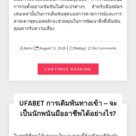
การก่อตั้งอย่างเข้มข้นในตัวแปรต่างๆ สำหรับมือสมัคร
เล่นเหล่านั้นในการเดิมพันฟุตบอลการคาดการณ์และการ
คาดเดาฟุตบอลหลักจะช่วยคุณในการพัฒนาสิ่งที่เดิมพัน
คุณควรรับความเสี่ยง
Posted
Nehir
August 12, 2020
No Comments
Betting
on
CONTINUE READING
UFABET การเดิมพันทางเข้า – จะ
เป็นนักพนันมืออาชีพได้อย่างไร?
ในกรณีที่คุณได้เล่นบนเว็บและตอนนี้ต้องมีสมาธิกับมัน