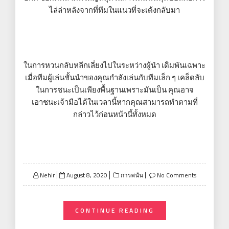
ไล่ล่าหลังจากที่ทีมในแนวที่จะเด้งกลับมา
ในการหวนกลับหลีกเลี่ยงไปในระหว่างผู้นำ เดิมพันเฉพาะ
เมื่อทีมผู้เล่นชั้นนำของคุณกำลังเล่นกับทีมเล็ก ๆ เคล็ดลับ
ในการชนะเป็นเพียงพื้นฐานเพราะมันเป็น คุณอาจ
เอาชนะเจ้ามือได้ในเวลานี้หากคุณสามารถทำตามที่
กล่าวไว้ก่อนหน้านี้ทั้งหมด
Posted
Nehir
August 8, 2020
No Comments
การพนัน
on
CONTINUE READING