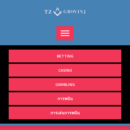
Skip
to
content
BETTING
CASINO
GAMBLING
การพนัน
การเล่นการพนัน