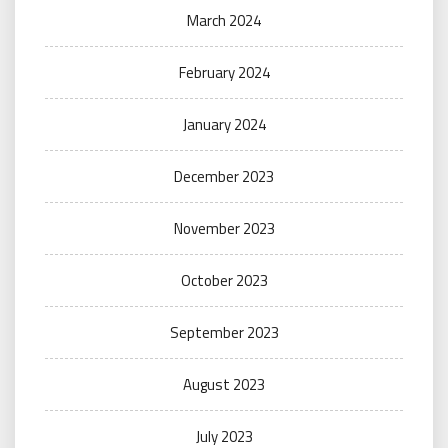
March 2024
February 2024
January 2024
December 2023
November 2023
October 2023
September 2023
August 2023
July 2023