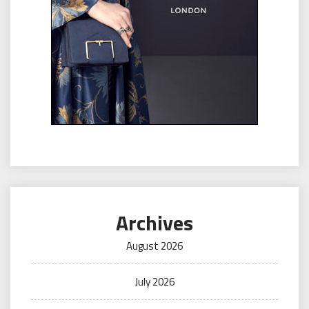
Archives
August 2026
July 2026