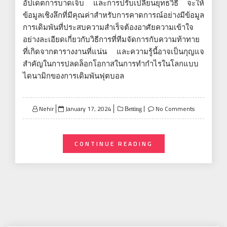
อัปเดตการบาดเจ็บ และการปรับเปลี่ยนยุทธวิธี จะให้
ข้อมูลเชิงลึกที่มีคุณค่าสำหรับการคาดการณ์อย่างมีข้อมูล
การเดิมพันที่ประสบความสำเร็จต้องอาศัยความเข้าใจ
อย่างละเอียดเกี่ยวกับวิธีการที่ทีมจัดการกับความท้าทาย
ที่เกิดจากตารางงานที่แน่น และความรู้นี้อาจเป็นกุญแจ
สำคัญในการปลดล็อกโอกาสในการทำกำไรในโลกแบบ
ไดนามิกของการเดิมพันฟุตบอล
Posted
Nehir
January 17, 2024
No Comments
Betting
on
CONTINUE READING