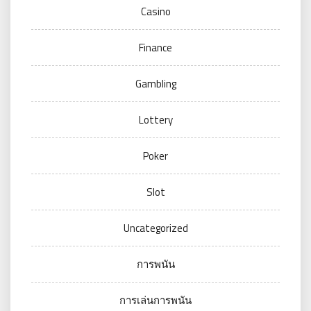
Casino
Finance
Gambling
Lottery
Poker
Slot
Uncategorized
การพนัน
การเล่นการพนัน