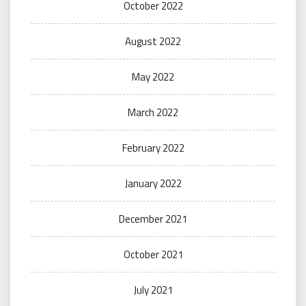
October 2022
August 2022
May 2022
March 2022
February 2022
January 2022
December 2021
October 2021
July 2021