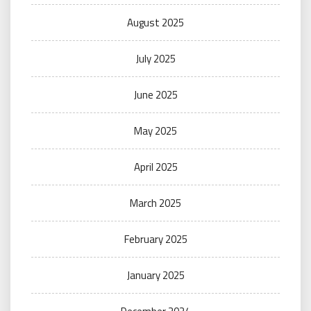
August 2025
July 2025
June 2025
May 2025
April 2025
March 2025
February 2025
January 2025