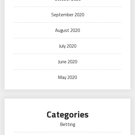
September 2020
August 2020
July 2020
June 2020
May 2020
Categories
Betting