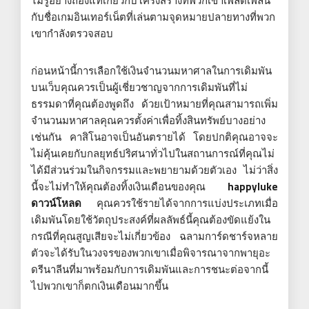
ไม่รู้อย่างถ่องแท้เกี่ยวกับโครงสร้างที่พวกเขาเพลิดเพลิน
กับชื่อเกมอินเทอร์เน็ตที่เล่นตามจุดหมายปลายทางที่พวก
เขากำลังตรวจสอบ
ก่อนหน้านี้การเลือกใช้เงินจำนวนมหาศาลในการเดิมพัน
บนเว็บคุณควรเป็นผู้เชี่ยวชาญจากการเดิมพันที่ไม่
ธรรมดาที่คุณต้องพูดถึง ด้วยเป้าหมายที่คุณสามารถเพิ่ม
จำนวนมหาศาลคุณควรตั้งค่าเพื่อทิ้งสินทรัพย์บางอย่าง
เช่นกัน คาสิโนอาจเป็นอันตรายได้ โดยปกติคุณอาจจะ
ไม่คุ้นเคยกับกลยุทธ์ปริศนาทั่วไปในสถานการณ์ที่คุณไม่
ได้มีส่วนร่วมในกิจกรรมและพยายามด้วยตัวเอง ไม่ว่าสิ่ง
นี้จะไม่ทำให้คุณต้องทิ้งเงินเดือนของคุณ
happyluke
ดาวน์โหลด
คุณควรใช้รายได้จากการแบ่งประเภทเมื่อ
เดิมพันโดยใช้วัตถุประสงค์ที่ผลลัพธ์นี้คุณต้องขัดแย้งใน
กรณีที่คุณสูญเสียจะไม่เกี่ยวข้อง ฉลามการ์ดชาร์จหลาย
ตัวจะได้รับในวงจรของพวกเขาเมื่อพิจารณาจากพายุอะ
ดรีนาลีนที่มาพร้อมกับการเดิมพันและการชนะต่อจากนี้
ไปพวกเขาก็ตกเงินเดือนมากขึ้น