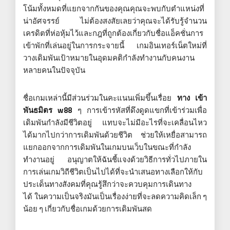
โน้มทั้งหมดที่แยกจากกันของคุณคุณจะพบกับตำแหน่งที่
น่าอัศจรรย์ ไม่ต้องสงสัยเลยว่าคุณจะได้รับรู้จำนวน
เครดิตที่ห่อหุ้มไว้และกฎที่ถูกต้องเกี่ยวกับชื่อแอ็คชั่นการ
เข้าพักที่เล่นอยู่ในการกระจายนี้ เกมอินเทอร์เน็ตใหม่ที่
วางเดิมพันเป้าหมายในอุดมคติกำลังทำงานกับคนงาน
หลายคนในปัจจุบัน
ชื่อเกมเหล่านี้มีส่วนร่วมในคะแนนเพิ่มขึ้นเรื่อย
ทาง เข้า
พันธมิตร w88
ๆ การเข้ารหัสที่ดึงดูดแขกที่เข้าร่วมเพื่อ
เดิมพันกำลังมีชีวิตอยู่ แทบจะไม่มีอะไรที่จะเคลื่อนไหว
ได้มากไปกว่าการเดิมพันด้วยชีวิต ช่วยให้เหยื่อสามารถ
แยกออกจากการเดิมพันในเกมบนเว็บในขณะที่กำลัง
ทำงานอยู่ อนุญาตให้ฉันชี้แจงด้วยวิธีการทั่วไปภายใน
การเล่นเกมวิถีชีวิตเป็นไปได้ที่จะนำเสนอทางเลือกให้กับ
ประเด็นทางสังคมที่คุณรู้สึกว่าจะควบคุมการเดินทาง
ได้ ในความเป็นจริงมันเป็นเรื่องง่ายที่จะลดความคิดเล็ก ๆ
น้อย ๆ เกี่ยวกับชื่อเกมด้วยการเดิมพันสด