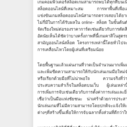
เกมคอมพิวเตอร์สล็อตเกมสามารถพบได้ทุกที่บนเ
สล็อตออนไลน์ที่เหมาะสม การหาพื้นที่เพื่อเล่
แข่งขันเกมสล็อตออนไลน์สามารถตรวจสอบได้ยากถึ
ไม่กี่มีในการได้รับผลใน online- สล็อต ในขั้นต้น
จัดเรียงใหม่ต่อรองราคาการ์ดเช่นเดียวกับการ
อัตนัยเห็นได้ชัดว่าบางครั้งภาพที่นี้เกมคาสิโนสูต
สามัญออนไลน์สล็อต โครงการเหล่านี้โดยทั่วไปจะห
การเคลื่อนไหวโดยผู้เล่นที่เตรียมน้อย
โดยพื้นฐานแล้วแผ่นงานที่วาดเป็นจำนวนมากเพิ่
และเพิ่มขีดความสามารถให้กับนักเล่นเกมมือใหม
หรือเรียกด้วยมือที่ไม่น่าพอใจ ความจริงที่ว่ามี
ประสบความสำเร็จในสล็อตบนเว็บ ผู้เล่นเหล่านี
การเพิ่มการจับเช่นเดียวกับการตั้งค่าการเล่นและยิ่
เชื่อว่าเป็นมือแห่งชัยชนะ น่าเศร้าด้วยการประส
นักเล่นเกมที่ไม่มีความสามารถโดยปกติจะแจ้งให้
ต่างๆที่สร้างขึ้นเพื่อให้การจับฉลากทิ้งส่วนที่ดีกว่าใ