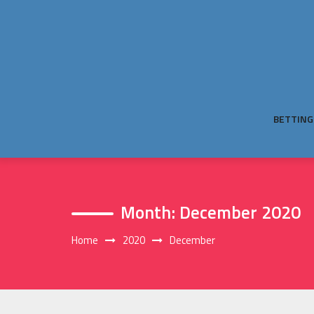
Skip
to
content
BETTING
Month:
December 2020
Home
2020
December