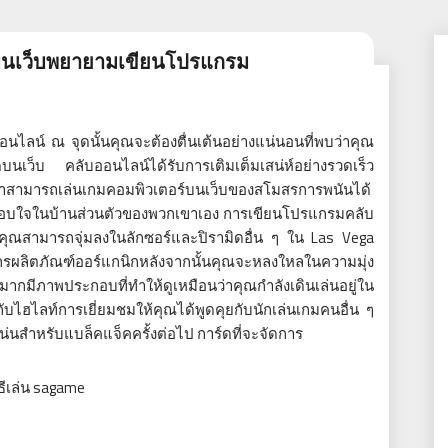
บนเว็บพยายามเขียนโปรแกรม
ไลน์ ณ จุดนั้นคุณจะต้องตื่นเต้นอย่างแน่นอนที่พบว่าคุณ
ดบนเว็บ คลับออนไลน์ได้รับการเติมเต็มเสน่ห์อย่างรวดเร็ว
กเขาสามารถเล่นเกมคอมพิวเตอร์บนเว็บของสโมสรการพนันได้
ปลอบใจในบ้านส่วนตัวของพวกเขาเอง การเขียนโปรแกรมคลับ
ที่คุณสามารถจุ่มลงในลักซอร์และปิรามิดอื่น ๆ ใน Las Vega
รผลิตภัณฑ์ออร์แกนิกหลังจากนั้นคุณจะหลงใหลในความมุ่ง
กมีภาพประกอบที่ทำให้ดูเหมือนว่าคุณกำลังเดินเล่นอยู่ใน
บไฮไลท์การเยี่ยมชมให้คุณได้พูดคุยกับนักเล่นเกมคนอื่น ๆ
น่นสำหรับแบล็คแจ็คครั้งต่อไป การ์ดที่จะจัดการ