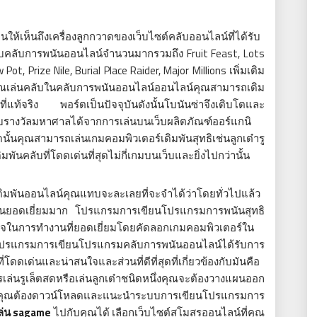
เห็นถึงเครื่องลูกกวาดของเว็บไซต์คลับออนไลน์ที่ได้รับ
งกับคลับการพนันออนไลน์จำนวนมากรวมถึง Fruit Feast, Lots
 Prize Nile, Burial Place Raider, Major Millions เพิ่มเติม
ื่อคุณเล่นคลับในคลับการพนันออนไลน์ออนไลน์คุณสามารถเดิม
นที่แท้จริง พอร์ตเป็นปัจจุบันดังนั้นโบนันซ่าจึงเติบโตและ
ับรางวัลมหาศาลได้จากการเล่นบนเว็บผลิตภัณฑ์ออร์แกนิ
้นคุณสามารถเล่นเกมคอมพิวเตอร์เดิมพันสุทธิเช่นลูกเต๋ารู
พันคลับที่โดดเด่นที่สุดไม่กี่เกมบนเว็บและยิ่งไปกว่านั้น
รเดิมพันออนไลน์คุณแทบจะละเลยที่จะจำได้ว่าโดยทั่วไปแล้ว
นั้นยอดเยี่ยมมาก โปรแกรมการเขียนโปรแกรมการพนันสุทธิ
จในการทำงานที่ยอดเยี่ยมโดยคัดลอกเกมคอมพิวเตอร์ใน
โปรแกรมการเขียนโปรแกรมคลับการพนันออนไลน์ได้รับการ
ี่โดดเด่นและน่าสนใจและส่วนที่ดีที่สุดที่เกี่ยวข้องกับมันคือ
รเล่นรูเล็ตสดหรือเล่นลูกเต๋าชนิดหนึ่งคุณจะต้องวางแผนออก
ล้วคุณต้องดาวน์โหลดและแนะนำระบบการเขียนโปรแกรมการ
เล่น sagame
ไปกับคุณได้ เลือกเว็บไซต์สโมสรออนไลน์ที่คุณ