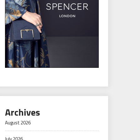
Archives
August 2026
July 2026