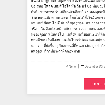
แนวทางปฏิบัติที่ดีที่สุดคือการนั่งให้แน่นเพื่อโ
ข้อเสนอ
โหลด เกมส์ ไฮโล มือ ถือ ฟรี
ข้อเพื่อช่
ตัวต้องการการปรับเปลี่ยนตัวเลือกอื่น ๆ ของคุณเพ
ว่าหากคุณติดตามพวกเขาโดยไม่ได้ตั้งใจมันจะช่
เกมบนพีซีออนไลน์ได้มาถึงจุดสูงสุดแล้ว การตร
จริง ไม่มีอะไรเหมือนกับการตรวจสอบเกมคอมพิวเต
นของคุณดำเนินต่อไป แต่ทั้งหมดนี้ขอแนะนำให้ต่อเ
คอมพิวเตอร์หนึ่งเกมและยิ่งไปกว่านั้นคุณจะอยู่ห่า
นอกจากนี้ยังขึ้นอยู่กับสถานที่ที่คุณอาศัยอยู่อย่
สหรัฐอเมริกาที่อ้างว่าผิดกฎหมาย
Posted
Nehir
December 30, 
on
CONTI