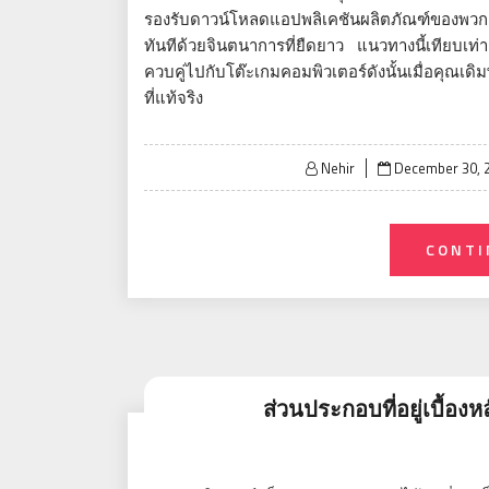
รองรับดาวน์โหลดแอปพลิเคชันผลิตภัณฑ์ของพวกเขา
ทันทีด้วยจินตนาการที่ยืดยาว แนวทางนี้เทียบเท่
ควบคู่ไปกับโต๊ะเกมคอมพิวเตอร์ดังนั้นเมื่อคุณเ
ที่แท้จริง
Posted
Nehir
December 30, 
on
CONTI
ส่วนประกอบที่อยู่เบื้องห