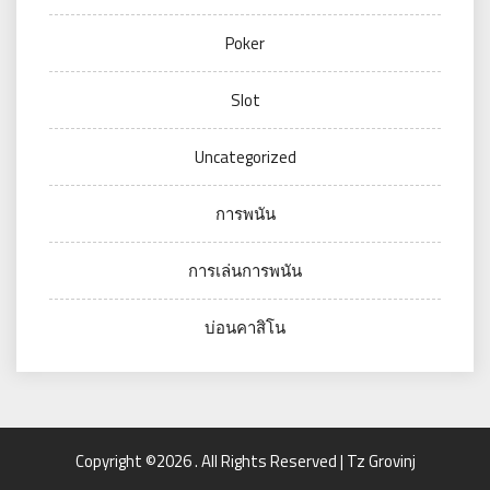
Poker
Slot
Uncategorized
การพนัน
การเล่นการพนัน
บ่อนคาสิโน
Copyright ©2026 . All Rights Reserved | Tz Grovinj