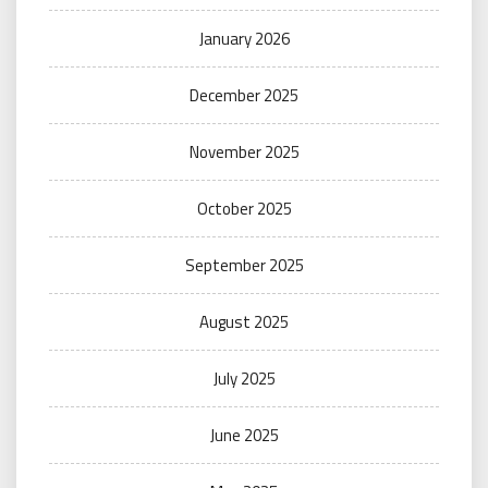
January 2026
December 2025
November 2025
October 2025
September 2025
August 2025
July 2025
June 2025