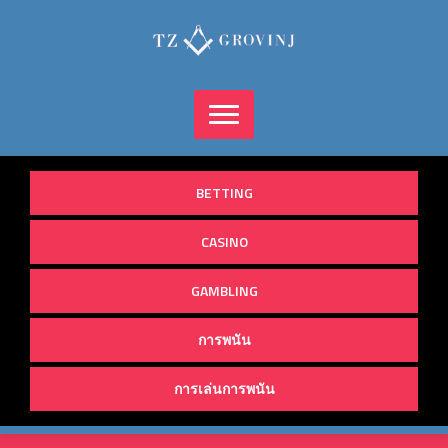
Skip
to
content
BETTING
CASINO
GAMBLING
การพนัน
การเล่นการพนัน