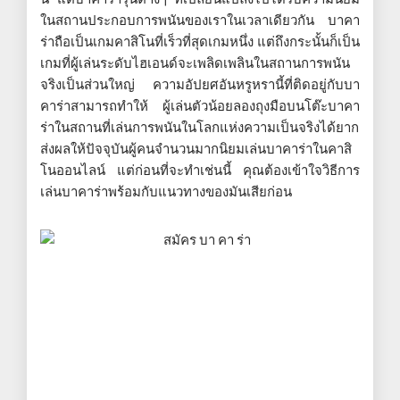
ในสถานประกอบการพนันของเราในเวลาเดียวกัน บาคา
ร่าถือเป็นเกมคาสิโนที่เร็วที่สุดเกมหนึ่ง แต่ถึงกระนั้นก็เป็น
เกมที่ผู้เล่นระดับไฮเอนด์จะเพลิดเพลินในสถานการพนัน
จริงเป็นส่วนใหญ่ ความอัปยศอันหรูหรานี้ที่ติดอยู่กับบา
คาร่าสามารถทำให้ ผู้เล่นตัวน้อยลองถุงมือบนโต๊ะบาคา
ร่าในสถานที่เล่นการพนันในโลกแห่งความเป็นจริงได้ยาก
ส่งผลให้ปัจจุบันผู้คนจำนวนมากนิยมเล่นบาคาร่าในคาสิ
โนออนไลน์ แต่ก่อนที่จะทำเช่นนี้ คุณต้องเข้าใจวิธีการ
เล่นบาคาร่าพร้อมกับแนวทางของมันเสียก่อน