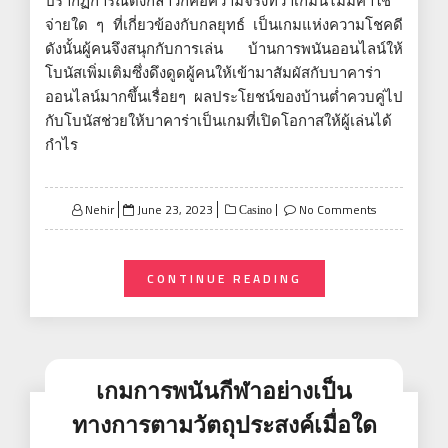
ปรากฏการณ์ดังกล่าวก็คือความจริงที่ว่าเกมนี้ไม่มีค่าใช้
จ่ายใด ๆ ที่เกี่ยวข้องกับกลยุทธ์ เป็นเกมแห่งความโชคดี
ดังนั้นผู้คนจึงสนุกกับการเล่น บ้านการพนันออนไลน์ให้
โบนัสเพิ่มเติมซึ่งดึงดูดผู้คนให้เข้ามาสัมผัสกับบาคาร่า
ออนไลน์มากขึ้นเรื่อยๆ ผลประโยชน์ของบ้านต่ำควบคู่ไป
กับโบนัสช่วยให้บาคาร่าเป็นเกมที่เปิดโอกาสให้ผู้เล่นได้
กำไร
Posted
Nehir
June 23, 2023
No Comments
Casino
on
CONTINUE READING
เกมการพนันกีฬาอย่างเป็น
ทางการตามวัตถุประสงค์เมื่อใด