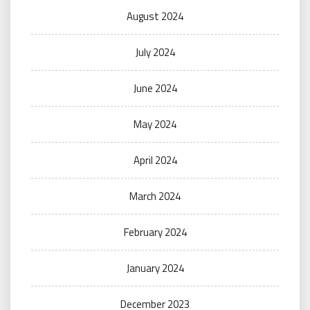
August 2024
July 2024
June 2024
May 2024
April 2024
March 2024
February 2024
January 2024
December 2023