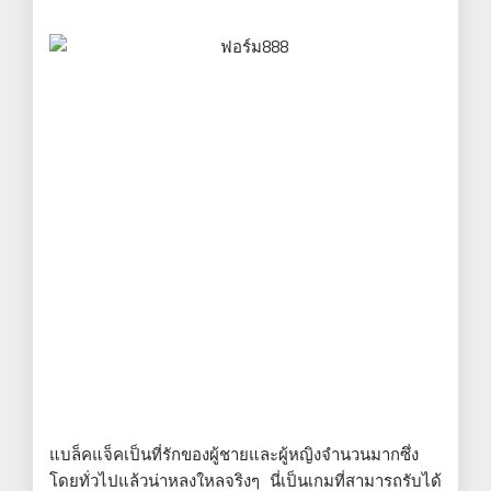
แบล็คแจ็คเป็นที่รักของผู้ชายและผู้หญิงจำนวนมากซึ่ง
โดยทั่วไปแล้วน่าหลงใหลจริงๆ นี่เป็นเกมที่สามารถรับได้