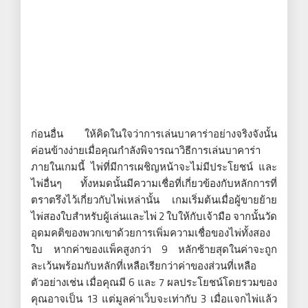
ก่อนอื่น ให้คิดในใจว่าการเล่นบาคาร่าอย่างจริงจังนั้น
ค่อนข้างง่ายเมื่อคุณกำลังพิจารณาวิธีการเล่นบาคาร่า
ภายในเกมนี้ ไพ่ที่มีการเผชิญหน้าจะไม่มีประโยชน์ และ
ไพ่อื่นๆ ทั้งหมดนั้นมีความเชื่อที่เกี่ยวข้องกับหลักการที่
ตราตรึงไว้เกี่ยวกับไพ่เหล่านั้น เกมเริ่มต้นเมื่อผู้ขายย้าย
ไพ่สองใบสำหรับผู้เล่นและไพ่ 2 ใบให้กับเจ้ามือ จากนั้นวัด
อุดมคติของพวกเขาด้วยการเพิ่มความเชื่อของไพ่ทั้งสอง
ใบ หากค่าของแพ็คสูงกว่า 9 หลักซ้ายสุดในค่าจะถูก
ละเว้นพร้อมกับหลักที่เหลือเรียกว่าค่าของส่วนที่เหลือ
ตัวอย่างเช่น เมื่อคุณมี 6 และ 7 ผลประโยชน์โดยรวมของ
คุณอาจเป็น 13 แต่มูลค่าเว็บจะเท่ากับ 3 เมื่อแจกไพ่แล้ว