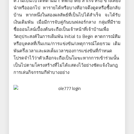
ความเป็นไปได้ที่ตามมา: ที่พักอาศัย สำเร็จ หรือ ข้างเคียง
นำหรือออกไป หารายได้หรือบางทีอาจดึงดูดหรือซื้อกลับ
บ้าน หากหนึ่งในสองผลลัพธ์ที่เป็นไปได้สำเร็จ จะได้รับ
เงินเดิมพัน เมื่อมีการจับคู่กันบนฟลอร์กลาง กลุ่มที่มีราย
ชื่อออนไลน์เบื้องต้นจะถือเป็นเจ้าหน้าที่เจ้าบ้านเพื่อ
วัตถุประสงค์ในการเดิมพัน Initial to Begin คาดการณ์ทีม
หรือบุคคลที่เริ่มเกม/การแข่งขัน/เหตุการณ์โดยรวม เดิม
พันครึ่งเวลาและผลเต็มเวลาของการแข่งขันที่กำหนด
โปรดจำไว้ว่าตัวเลือกจะถือเป็นโมฆะหากการเข้าร่วมนั้น
เป็นไปตามโครงสร้างที่ไม่ได้แสดงไว้อย่างชัดแจ้งในกฎ
การเล่นกิจกรรมกีฬาบางอย่าง