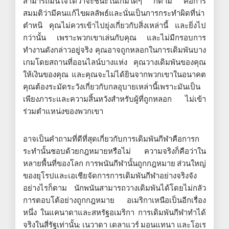
สามารถมั่นใจได้ว่าจะชนะในเกมใดๆ ก็ตาม คือการ
สมมติว่ามีคนแก้ไขผลลัพธ์และนั่นเป็นการกระทำผิดที่น่า
ตำหนิ คุณไม่ควรเข้าไปยุ่งเกี่ยวกับสิ่งเหล่านี้ และยิ่งไป
กว่านั้น เพราะพวกเขาเล่นกับคุณ และไม่มีกรอบการ
ทำงานดังกล่าวอยู่จริง คุณอาจถูกหลอกในการเดิมพันบาง
เกมโดยสถานที่ออนไลน์บางแห่ง คุณวางเดิมพันของคุณ
ให้เงินของคุณ และคุณจะไม่ได้ยินจากพวกเขาในอนาคต
คุณต้องระมัดระวังเกี่ยวกับกลอุบายเหล่านี้เพราะมันเป็น
เพียงภาระและความสิ้นหวังสำหรับผู้ที่ถูกหลอก ไม่เข้า
ร่วมตำแหน่งของพวกเขา
อาจเป็นคำถามที่ดีที่สุดเกี่ยวกับการเดิมพันกีฬาคือการก
ระทำนั้นชอบด้วยกฎหมายหรือไม่ ความจริงก็คือว่าใน
หลายพื้นที่ของโลก การพนันกีฬานั้นถูกกฎหมาย ส่วนใหญ่
ของยุโรปและเอเชียจัดการการเดิมพันกีฬาอย่างจริงจัง
อย่างไรก็ตาม นักพนันสามารถวางเดิมพันได้โดยไม่กลัว
การตอบโต้อย่างถูกกฎหมาย อเมริกาเหนือเป็นอีกเรื่อง
หนึ่ง ในแคนาดาและสหรัฐอเมริกา การเดิมพันกีฬาทำได้
จริงในสี่รัฐเท่านั้น: เนวาดา เดลาแวร์ มอนแทนา และโอเร