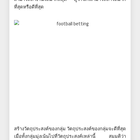
ที่สุดหรือดีที่สุด
สร้างวัตถุประสงค์ของกลุ่ม วัตถุประสงค์ของกลุ่มจะดีที่สุด
เมื่อทั้งกลุ่มมุ่งเน้นไปที่วัตถุประสงค์เหล่านี้ สมมติว่า