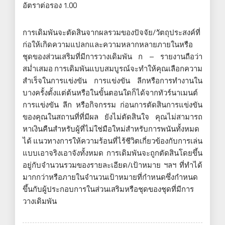
อัตราต่อรอง 1.00
การเดิมพันจะตัดสินจากผลรวมของปัจจัย/วัตถุประสงค์ที่
ก่อให้เกิดความแปลกและความหลากหลายภายในหรือ
ชุดของส่วนเสริมที่มีการวางเดิมพัน ก – รายงานถือว่า
สม่ำเสมอ การเดิมพันแบบสมบูรณ์จะทำให้คุณเลือกความ
สำเร็จในการแข่งขัน การแข่งขัน ลีกหรือการทำงานใน
บางครั้งตั้งแต่ต้นหรือในขั้นตอนใดก็ได้จากทัวร์นาเมนต์
การแข่งขัน ลีก หรือกิจกรรม ก่อนการตัดสินการแข่งขัน
ของคุณในสถานที่ที่มีผล ยังไม่ตัดสินใจ คุณไม่สามารถ
หาเงินคืนสำหรับผู้ที่ไม่ใช่มือใหม่สำหรับการพนันทั้งหมด
ได้ แนวทางการให้ความร้อนที่ไร้ชีวิตเกี่ยวข้องกับการเล่น
แบบเอาจริงเอาจังทั้งหมด การเดิมพันจะถูกตัดสินโดยขึ้น
อยู่กับจำนวนรวมของรายละเอียด/เป้าหมาย ฯลฯ ที่ทำได้
มากกว่าหรือภายในจำนวนเป้าหมายที่กำหนดซึ่งกำหนด
ขึ้นกับผู้ประกอบการในส่วนเสริมหรือชุดของชุดที่มีการ
วางเดิมพัน