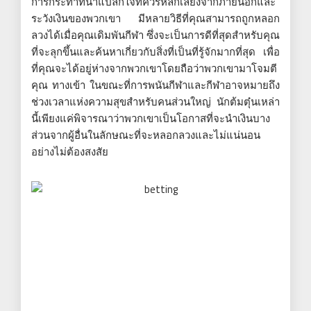
การกระทำที่น่าแปลกใจที่ควรหลีกเลี่ยงจากภายนอกและ
ระวังเงินของพวกเขา มีหลายวิธีที่คุณสามารถถูกหลอก
ลวงได้เมื่อคุณเดิมพันกีฬา ซึ่งจะเป็นการดีที่สุดสำหรับคุณ
ที่จะลุกขึ้นและค้นหาเกี่ยวกับสิ่งที่เป็นที่รู้จักมากที่สุด เพื่อ
ที่คุณจะได้อยู่ห่างจากพวกเขาโดยถือว่าพวกเขามาโจมตี
คุณ ทางเข้า ในขณะที่การพนันกีฬาและกีฬาอาจหมายถึง
ช่วงเวลาแห่งความสุขสำหรับคนส่วนใหญ่ นักต้มตุ๋นเหล่า
นี้เพียงแค่พิจารณาว่าพวกเขาเป็นโอกาสที่จะนำเงินบาง
ส่วนจากผู้อื่นในลักษณะที่จะหลอกลวงและไม่แน่นอน
อย่างไม่ต้องสงสัย