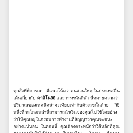
ทุกสิ่งที่พิจารณา มีแนวโน้มว่าคนส่วนใหญ่ในประเทศตื่น
เต้นเกี่ยวกับ
คาสิโน88
และการพนันกีฬา นี่หมายความว่า
ปริมาณของเทคนิคน่าจะเทียบเท่ากับตัวเลขนั้นด้วย วิธี
หนึ่งที่กลโกงเหล่านี้สามารถนำเงินของคุณไปใช้โดยอ้าง
ว่าให้คุณอยู่ในกรอบการทำงานที่สัญญาว่าคุณจะชนะ
อย่างแน่นอน ในตอนนี้ คุณต้องตระหนักว่าวิธีหลักที่คุณ