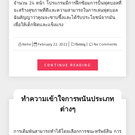
จำนวน 24 หน้า โปรแกรมมีการฝึกซ้อมการปั้นฟุตบอลที่
จะสร้างสุขภาพที่ดีและความสามารถในการเล่นฟุตบอล
ฉันสัญญาว่าคุณจะซาบซึ้งและได้รับประโยชน์จากมัน
เพื่อให้เด็กฟิตและแข็งแรง
Posted
Nehir
February 22, 2022
No Comments
Betting
on
CONTINUE READING
ทำความเข้าใจการพนันประเภท
ต่างๆ
การเดิมพันสามารถทำได้โดยเลือกการชนะทรัพย์สิน การ