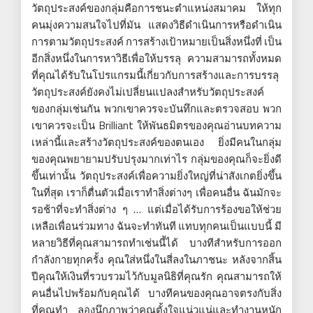
วัตถุประสงค์ของกลุ่มคือการชนะตำแหน่งสมาคม ให้ทุก
คนมุ่งความสนใจไปที่มัน แสดงวิธีดำเนินการหรือดำเนิน
การตามวัตถุประสงค์ การสร้างเป้าหมายเป็นสิ่งหนึ่งที่ เป็น
อีกสิ่งหนึ่งในการหาวิธีเพื่อให้บรรลุ ความสามารถทั้งหมด
ที่คุณได้รับในโปรแกรมนี้เกี่ยวกับการสร้างและการบรรลุ
วัตถุประสงค์ยังคงไม่เปลี่ยนแปลงสำหรับวัตถุประสงค์
ของกลุ่มเช่นกัน พวกเขาควรจะบันทึกและตรวจสอบ พวก
เขาควรจะเป็น Brilliant ให้พันธมิตรของคุณอ่านบทความ
เหล่านี้และสร้างวัตถุประสงค์ของตนเอง ยิ่งมีคนในกลุ่ม
ของคุณพยายามปรับปรุงมากเท่าไร กลุ่มของคุณก็จะยิ่งดี
ขึ้นเท่านั้น วัตถุประสงค์เพื่อความยิ่งใหญ่ที่น่าสังเกตยิ่งขึ้น
ในที่สุด เราก็ตื่นตัวเมื่อเราทำสิ่งต่างๆ เพื่อคนอื่น ฉันมักจะ
รอช้าที่จะทำสิ่งต่าง ๆ … แต่เมื่อได้รับการร้องขอให้ช่วย
เหลือเพื่อนร่วมทาง ฉันจะทำทันที แทบทุกคนเป็นแบบนี้ มี
หลายวิธีที่คุณสามารถทำเช่นนี้ได้ บางทีสำหรับการออก
กำลังกายทุกครั้ง คุณใส่หนึ่งในสี่ลงในภาชนะ หลังจากสิ้น
ปีคุณให้เงินที่รวบรวมไว้กับมูลนิธิที่คุณรัก คุณสามารถให้
คนอื่นไปพร้อมกับคุณได้ บางทีคนของคุณอาจตรงกับสิ่ง
ที่คุณทำ ลองนึกภาพว่าคุณตั้งใจแน่วแน่และทำงานหนัก