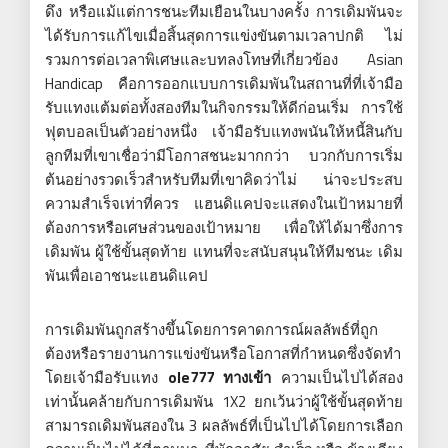
ดึง หรือแม้แต่การชนะทีมเยือนในบางครั้ง การเดิมพันจะ
ได้รับการแก้ไขเมื่อสิ้นสุดการแข่งขันตามเวลาปกติ ไม่
รวมการต่อเวลาพิเศษและบทลงโทษที่เกี่ยวข้อง Asian
Handicap คือการออกแบบการเดิมพันในสถานที่ที่เจ้ามือ
รับแทงแต้มต่อทั้งสองทีมในกิจกรรมให้ดีก่อนเริ่ม การใช้
ฟุตบอลเป็นตัวอย่างหนึ่ง เจ้ามือรับแทงพนันให้หนี้สินกับ
ลูกทีมที่เขาเชื่อว่ามีโอกาสชนะมากกว่า บวกกับการเริ่ม
ต้นอย่างรวดเร็วสำหรับทีมที่เขาคิดว่าไม่ น่าจะประสบ
ความสำเร็จเท่าที่ควร แฮนดิแคปจะแสดงในเป้าหมายที่
ต้องการหรือเศษส่วนของเป้าหมาย เพื่อให้ได้มาซึ่งการ
เดิมพัน ผู้ใช้ขั้นสุดท้าย แทนที่จะสนับสนุนให้ทีมชนะ เดิม
พันเพื่อเอาชนะแฮนดิแคป
การเดิมพันถูกสร้างขึ้นโดยการคาดการณ์ผลลัพธ์ที่ถูก
ต้องหรือรายงานการแข่งขันหรือโอกาสที่กำหนดซึ่งจัดทำ
โดยเจ้ามือรับแทง
ole777
ทางเข้า
ความเป็นไปได้สอง
เท่านั้นคล้ายกับการเดิมพัน 1X2 ยกเว้นว่าผู้ใช้ขั้นสุดท้าย
สามารถเดิมพันสองใน 3 ผลลัพธ์ที่เป็นไปได้โดยการเลือก