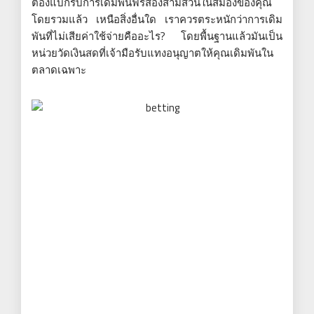
ต้องแบกรับการเดิมพันฟรีสองสามส่วนในสมองของคุณ
โดยรวมแล้ว เหนือสิ่งอื่นใด เราควรตระหนักว่าการเดิม
พันที่ไม่เสียค่าใช้จ่ายคืออะไร? โดยพื้นฐานแล้วมันเป็น
หน่วยวัดเงินสดที่เจ้ามือรับแทงอนุญาตให้คุณเดิมพันใน
ตลาดเฉพาะ