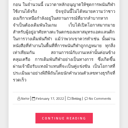
กอน ในจำนวนนี้ เนวาดาหลักอนุญาตให้ชุดการพนันกีฬา
ใช้งานได้จริง ปัจจุบันนี้ไม่ได้หมายความว่าชาว
อเมริกาเหนือกำลังอยู่ในสถานการณ์ที่ยากลำบากหาก
จำเป็นต้องเดิมพันในเกม เว็บได้เปิดโอกาสมากมาย
สำหรับผู้อยู่อาศัยทางตะวันตกของมหาสมุทรแอตแลนติก
ในการวางเดิมพันกีฬา แม้ว่าพวกเขาควรทำเช่น นั้นผ่าน
หนังสือที่ทำงานในพื้นที่ที่การพนันกีฬาถูกกฎหมาย ทุกสิ่ง
เท่าเทียมกัน สถานการณ์กับงานเหล่านั้นค่อนข้าง
คลุมเครือ การเดิมพันกีฬาอย่างเป็นทางการ ซึ่งเกิดขึ้น
ผ่านเจ้ามือรับแทงม้าแทนที่จะเป็นคู่แข่งขัน เป็นโอกาสที่
ประเมินมาอย่างพิถีพิถันโดยนักคำนวณตัวเลขทางธุรกิจที่
รวดเร็ว
Posted
Nehir
February 17, 2022
No Comments
Betting
on
CONTINUE READING