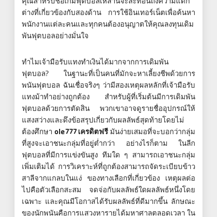
คุณสำหรับชื่อเกมฟุตบอลเหล่านี้จะสะท้อนถึงความแตก
ต่างที่เกี่ยวข้องกับสองด้าน การใช้อินเทอร์เน็ตเพื่อค้นหา
พนักงานแต่ละคนและทุกคนต้องอนุญาตให้คุณลงทุนเดิม
พันฟุตบอลอย่างมั่นใจ
ทำไมเจ้ามือรับแทงทำเงินได้มากจากการเดิมพัน
ฟุตบอล? ในฐานะที่เป็นคนที่มักจะหาเลี้ยงชีพด้วยการ
พนันฟุตบอล ฉันเชื่อจริงๆ ว่ามีสองเหตุผลหลักที่เจ้ามือรับ
แทงม้าทำอย่างถูกต้อง สำหรับผู้ที่เริ่มต้นมีการเดิมพัน
ฟุตบอลด้วยการตัดสิน พวกเขาอาจดูรายชื่ออุปกรณ์ให้
แสงสว่างและดึงข้อสรุปเกี่ยวกับผลลัพธ์สุดท้ายโดยไม่
ต้องศึกษา
ole777
เครดิตฟรี
มันง่ายเสมอที่จะบอกว่ากลุ่ม
ที่สูงจะเอาชนะกลุ่มที่อยู่ต่ำกว่า อย่างไรก็ตาม ในลีก
ฟุตบอลที่มีการแข่งขันสูง ทีมใด ๆ สามารถเอาชนะกลุ่ม
เพิ่มเติมได้ การวิเคราะห์ที่ถูกต้องสามารถจัดระเบียบข้าว
สาลีจากแกลบในแง่ ของทางเลือกที่เกี่ยวข้อง เหตุผลต่อ
ไปคือตัวเลือกสะสม จดจ่อกับผลลัพธ์ใดผลลัพธ์หนึ่งโดย
เฉพาะ และคุณมีโอกาสได้รับผลลัพธ์ที่ดีมากขึ้น ลักษณะ
ของนักพนันคือการแสวงหารายได้มหาศาลตลอดเวลา ใน