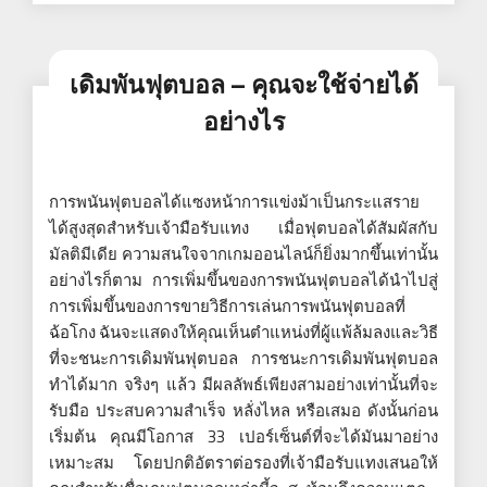
เดิมพันฟุตบอล – คุณจะใช้จ่ายได้
อย่างไร
การพนันฟุตบอลได้แซงหน้าการแข่งม้าเป็นกระแสราย
ได้สูงสุดสำหรับเจ้ามือรับแทง เมื่อฟุตบอลได้สัมผัสกับ
มัลติมีเดีย ความสนใจจากเกมออนไลน์ก็ยิ่งมากขึ้นเท่านั้น
อย่างไรก็ตาม การเพิ่มขึ้นของการพนันฟุตบอลได้นำไปสู่
การเพิ่มขึ้นของการขายวิธีการเล่นการพนันฟุตบอลที่
ฉ้อโกง ฉันจะแสดงให้คุณเห็นตำแหน่งที่ผู้แพ้ล้มลงและวิธี
ที่จะชนะการเดิมพันฟุตบอล การชนะการเดิมพันฟุตบอล
ทำได้มาก จริงๆ แล้ว มีผลลัพธ์เพียงสามอย่างเท่านั้นที่จะ
รับมือ ประสบความสำเร็จ หลั่งไหล หรือเสมอ ดังนั้นก่อน
เริ่มต้น คุณมีโอกาส 33 เปอร์เซ็นต์ที่จะได้มันมาอย่าง
เหมาะสม โดยปกติอัตราต่อรองที่เจ้ามือรับแทงเสนอให้