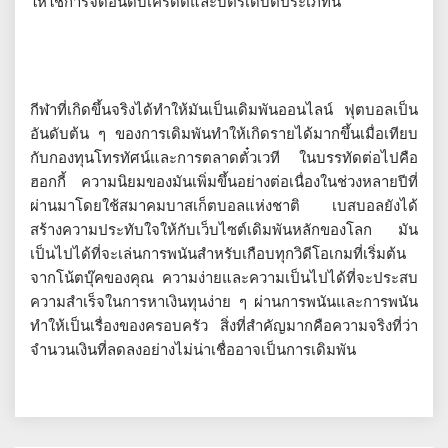
ให้ใช้การจัดอันดับเครดิตและบัตรเดบิตประเภทนี้
กีฬาที่เกิดขึ้นจริงได้ทำให้มันเป็นเดิมพันออนไลน์ ฟุตบอลเป็น
อันดับต้น ๆ ของการเดิมพันทำให้เกิดรายได้มากขึ้นเมื่อเทียบ
กับกองทุนโทรทัศน์และการตลาดตั๋วเวที ในบรรทัดต่อไปคือ
ฮอกกี้ ความนิยมของมันเพิ่มขึ้นอย่างต่อเนื่องในช่วงหลายปีที่
ผ่านมาโดยใช้สมาคมบาสเก็ตบอลแห่งชาติ เบสบอลยังได้
สร้างความประทับใจให้กับเว็บไซต์เดิมพันหลักของโลก มัน
เป็นไปได้ที่จะเล่นการพนันสำหรับเกือบทุกวิดีโอเกมที่เริ่มต้น
จากโน้ตบุ๊คของคุณ ความง่ายและความเป็นไปได้ที่จะประสบ
ความสำเร็จในการหาเงินทุนง่าย ๆ ผ่านการพนันและการพนัน
ทำให้เป็นเรื่องของครอบครัว สิ่งที่สำคัญมากคือความจริงที่ว่า
จำนวนเงินที่ลดลงอย่างไม่น่าเชื่ออาจเป็นการเดิมพัน