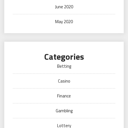
June 2020
May 2020
Categories
Betting
Casino
Finance
Gambling
Lottery