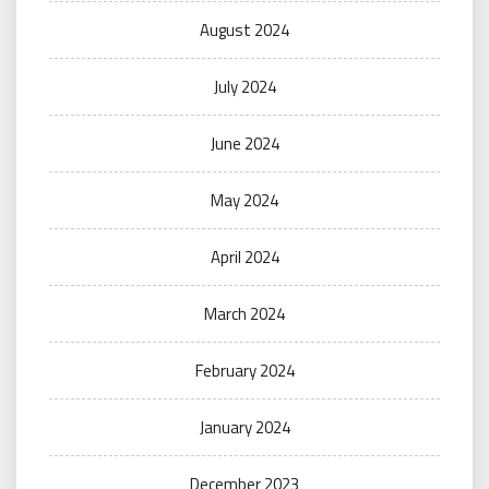
August 2024
July 2024
June 2024
May 2024
April 2024
March 2024
February 2024
January 2024
December 2023