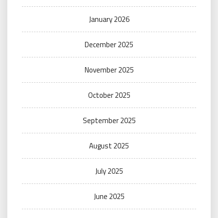
January 2026
December 2025
November 2025
October 2025
September 2025
August 2025
July 2025
June 2025