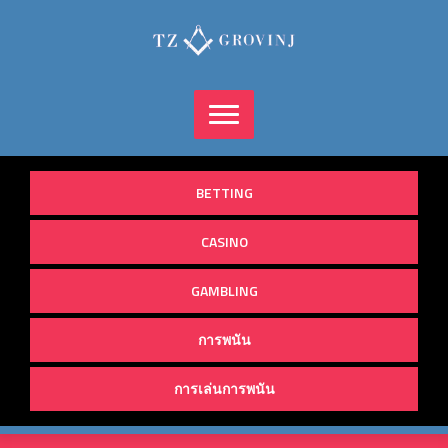
Skip
to
content
BETTING
CASINO
GAMBLING
การพนัน
การเล่นการพนัน