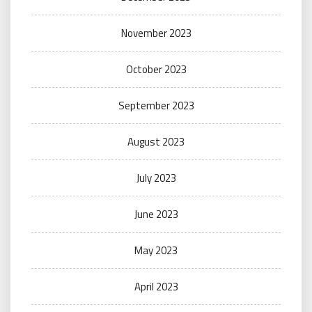
November 2023
October 2023
September 2023
August 2023
July 2023
June 2023
May 2023
April 2023