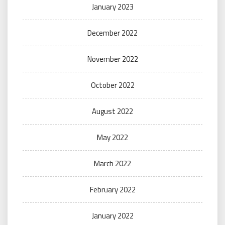
January 2023
December 2022
November 2022
October 2022
August 2022
May 2022
March 2022
February 2022
January 2022