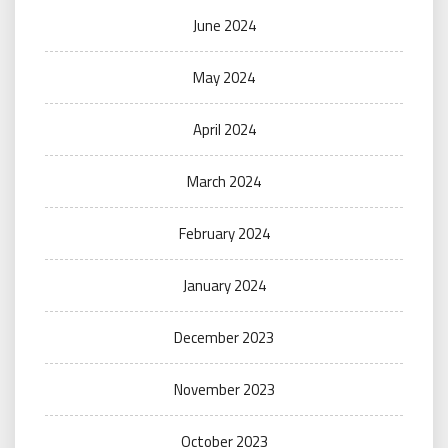
June 2024
May 2024
April 2024
March 2024
February 2024
January 2024
December 2023
November 2023
October 2023