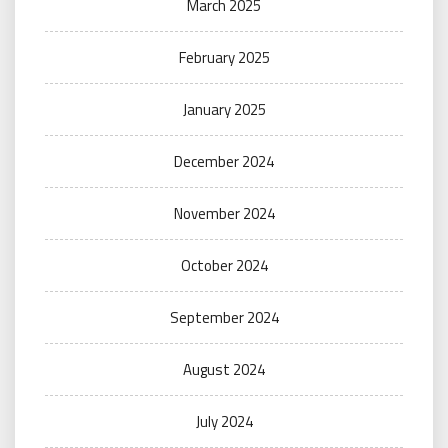
March 2025
February 2025
January 2025
December 2024
November 2024
October 2024
September 2024
August 2024
July 2024