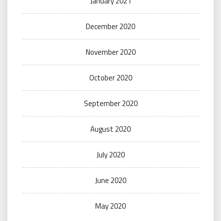
January 2021
December 2020
November 2020
October 2020
September 2020
August 2020
July 2020
June 2020
May 2020