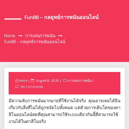
Fun88 – กลยุทธ์การพนันออนไลน์
Home
การเล่นการพนัน
Fun88 – กลยุทธ์การพนันออนไลน์
Posted
Nehir
August 8, 2020
การเล่นการพนัน
on
No Comments
มีความลับการพนันมากมายที่ใช้งานได้จริง คุณอาจเคยได้ยิน
เกี่ยวกับสิ่งที่ไม่ได้ถูกขจัดไปทั้งหมด แต่ด้วยการเติบโตของคา
สิโนออนไลน์สดที่คุณสามารถใช้ระบบเดียวกันนี้ที่สามารถใช้
งานได้ในคาสิโนจริง