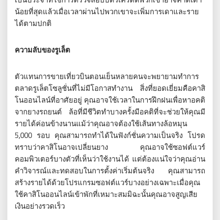
น้อยที่สุดแล้วเมื่อเวลาผ่านไปพวกเขาจะเพิ่มการเดาและราย
ได้ตามปกติ
ความลับของรูเล็ต
ตัวแทนการขายเที่ยวบินตอนเย็นหลายคนจะพยายามทำการ
ตลาดรูเล็ตโซลูชั่นที่ไม่มีโอกาสทำงาน สิ่งที่ยอดเยี่ยมคือคาสิ
โนออนไลน์ที่อาศัยอยู่ คุณอาจใช้เวลาในการฝึกฝนเพื่อหาอคติ
จากยางรถยนต์ ล้อที่มีชีวิตทำบางครั้งมีอคติที่จะช่วยให้คุณมี
รายได้ค่อนข้างนานแม้ว่าคุณอาจต้องใช้เส้นทางล้อหมุน
5,000 รอบ คุณสามารถทำได้ในฟังก์ชั่นความเป็นจริง โปรด
ทราบว่าคาสิโนอาจเปลี่ยนยาง คุณอาจใช้ซอฟต์แวร์
คอมพิวเตอร์บางตัวที่เห็นว่าใช้งานได้ แต่ต้องแน่ใจว่าคุณอ่าน
คำวิจารณ์และทดสอบในการตั้งค่าเริ่มต้นจริง คุณสามารถ
สร้างรายได้ด้วยโปรแกรมซอฟต์แวร์บางอย่างเฉพาะเมื่อคุณ
ใช้คาสิโนออนไลน์เข้าพักที่เหมาะสมมิฉะนั้นคุณอาจสูญเสีย
เงินอย่างรวดเร็ว