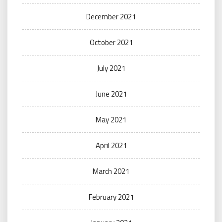
December 2021
October 2021
July 2021
June 2021
May 2021
April 2021
March 2021
February 2021