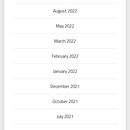
August 2022
May 2022
March 2022
February 2022
January 2022
December 2021
October 2021
July 2021