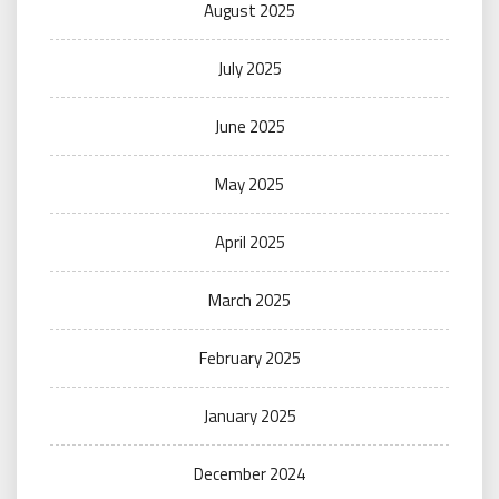
August 2025
July 2025
June 2025
May 2025
April 2025
March 2025
February 2025
January 2025
December 2024