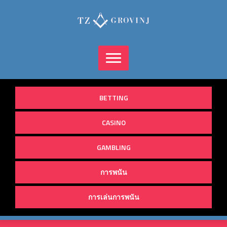
Skip
to
content
BETTING
CASINO
GAMBLING
การพนัน
การเล่นการพนัน