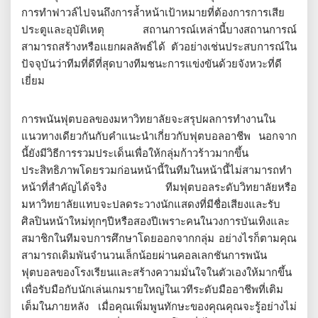
การทำฟาวล์ไปจนถึงการล้ำหน้าเป้าหมายที่ต้องการการเสีย
ประตูและอุบัติเหตุ สถานการณ์เหล่านี้บางสถานการณ์
สามารถสร้างหรือแยกผลลัพธ์ได้ ตัวอย่างเช่นประสบการณ์ใน
ปัจจุบันว่าทีมที่ดีที่สุดบางทีมชนะการแข่งขันด้วยจังหวะที่ดี
เยี่ยม
การพนันฟุตบอลของมหาวิทยาลัยจะสรุปผลการทำงานใน
แนวทางเดียวกันกับคำแนะนำเกี่ยวกับฟุตบอลอาชีพ นอกจาก
นี้ยังมีวิธีการรวมประเด็นเพื่อให้กลุ่มก้าวร้าวมากขึ้น
ประสิทธิภาพโดยรวมก่อนหน้านี้ในทีมในหน้านี้ไม่สามารถทำ
หน้าที่สำคัญได้จริง ทีมฟุตบอลระดับวิทยาลัยหรือ
มหาวิทยาลัยแทบจะปลดระวางนักแสดงที่มีชื่อเสียงและรับ
ศิลปินหน้าใหม่ทุกๆปีหรือสองปีเพราะคนในวงการบันเทิงและ
สมาชิกในทีมจบการศึกษาโดยออกจากกลุ่ม อย่างไรก็ตามคุณ
สามารถเดิมพันจำนวนเล็กน้อยผ่านคอลเลกชันการพนัน
ฟุตบอลของโรงเรียนและสร้างความมั่นใจในตัวเองให้มากขึ้น
เพื่อรับมือกับนักเล่นเกมรายใหญ่ในเวทีระดับมืออาชีพที่เติม
เต็มในภายหลัง เมื่อคุณเพิ่มพูนทักษะของคุณคุณจะรู้อย่างไม่