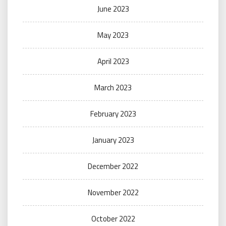
June 2023
May 2023
April 2023
March 2023
February 2023
January 2023
December 2022
November 2022
October 2022