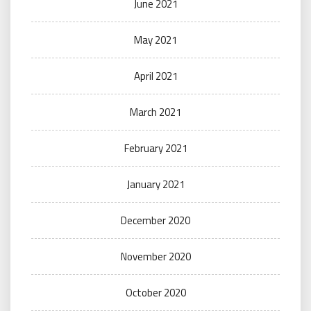
June 2021
May 2021
April 2021
March 2021
February 2021
January 2021
December 2020
November 2020
October 2020