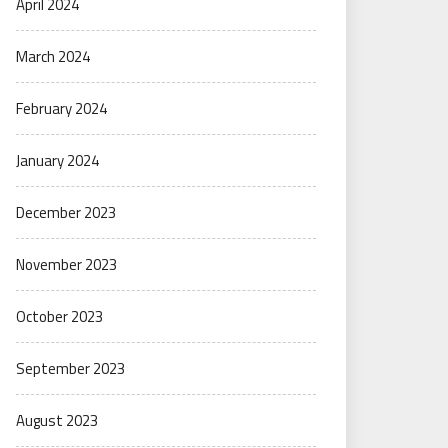
April 2024
March 2024
February 2024
January 2024
December 2023
November 2023
October 2023
September 2023
August 2023