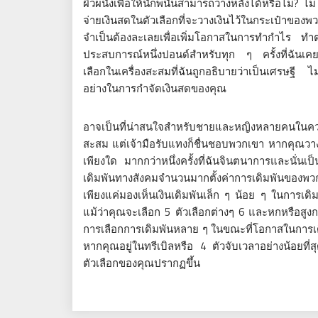
ผิวผนังเพื่อให้นักพนันสามารถวางหลังได้หรือไม่? ไม่
จ่ายเงินสดในตัวเลือกที่จะวางเงินไว้ในกระเป๋าขอ
จำเป็นต้องละเลยเพื่อเพิ่มโอกาสในการทำกำไร ทำต
ประสบการณ์หนึ่งปอนด์สำหรับทุก ๆ ครั้งที่ฉันเค
เลือกในเครื่องสะสมที่ฉันถูกอธิบายว่าเป็นเศรษฐี ไม่ใ
อย่างในการกำจัดเงินสดของคุณ
อาจเป็นที่น่าสนใจสำหรับชายและหญิงหลายคนในความ
สะสม แต่เจ้ามือรับแทงก็ชื่นชอบพวกเขา หากคุณวางต
เพียงใด มากกว่าหนึ่งครั้งที่ฉันจินตนาการและนั่นเป็
เดิมพันทางสังคมจำนวนมากตั้งค่าการเดิมพันของพ
เพียงแค่มองเห็นเงินเดิมพันเล็ก ๆ น้อย ๆ ในการเ
แม้ว่าคุณจะเลือก 5 ตัวเลือกต่างๆ 6 และหกหรือสู
การเลือกการเดิมพันหลาย ๆ ในขณะที่โอกาสในการเด
หากคุณอยู่ในทรีเบิลหรือ 4 ตัวจับเวลาอย่างน้อยที่
ตัวเลือกของคุณปรากฏขึ้น