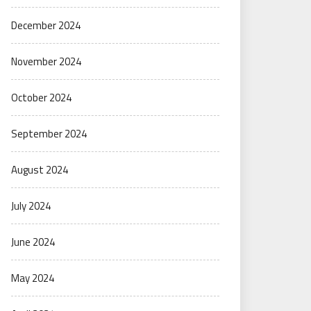
December 2024
November 2024
October 2024
September 2024
August 2024
July 2024
June 2024
May 2024