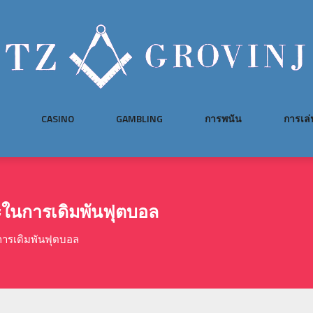
CASINO
GAMBLING
การพนัน
การเล
ะในการเดิมพันฟุตบอล
การเดิมพันฟุตบอล