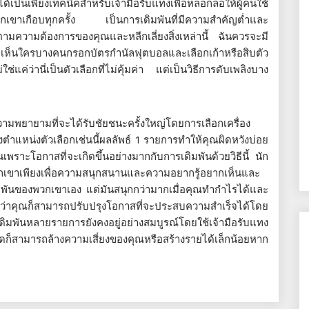
ได้เป็นเพียงเทคนิคสำหรับเจ้ามือรับแทงเพื่อหลอกล่อให้ผู้คนใช้
งพวกเขาเกือบทุกครั้ง เป็นการเดิมพันที่มีความสำคัญต่ำและ
ามความต้องการของคุณและหลีกเลี่ยงสิ่งเหล่านี้ ฉันควรจะมี
ยเห็นใครบางคนกรอกบัตรกำนัลฟุตบอลและเลือกเก้าหรือสิบตัว
ช่แค่ว่านี่เป็นตัวเลือกที่ไม่คุ้มค่า แต่เป็นวิธีการดับเพลิงบาง
พยายามที่จะได้รับชัยชนะครั้งใหญ่โดยการเลือกเครื่อง
ำแหน่งตัวเลือกเช่นนี้ผลลัพธ์ 1 รายการทำให้คุณผิดหวังบ่อย
นเพราะโอกาสที่จะเกิดขึ้นอย่างมากกับการเดิมพันด้วยวิธีนี้ นัก
วกเขาเพียงเพื่อความสนุกสนานและความอยากรู้อยากเห็นและ
ดิมพันของพวกเขาเอง แต่มันสนุกกว่ามากเมื่อคุณทำกำไรได้และ
งกว่าคุณก็สามารถปรับปรุงโอกาสที่จะประสบความสำเร็จได้โดย
ิมพันหลายรายการยังคงอยู่อย่างสมบูรณ์โดยใช้เจ้ามือรับแทง
สุดก็สามารถล้างความเสี่ยงของคุณหรือสร้างรายได้เล็กน้อยหาก