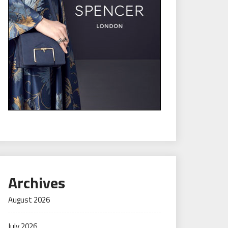
Archives
August 2026
July 2026