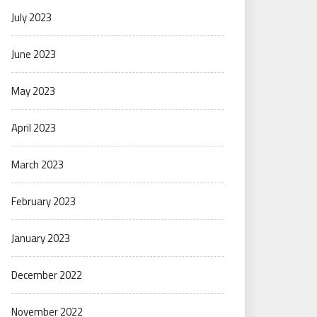
July 2023
June 2023
May 2023
April 2023
March 2023
February 2023
January 2023
December 2022
November 2022