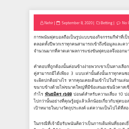
Posted
Nehir
September 8, 2020
Betting
No 
on
การพนันฟุตบอลถือเป็นรูปแบบของกิจกรรมกีฬาที่เป็น
ตลอดทั้งปีพวกเราทุกคนสามารถเข้าถึงข้อมูลและค
จำนวนมากที่คาดเดาผลการแข่งขันฟุตบอลจึงออกมาห
คำตอบที่ถูกต้องนั้นค่อนข้างง่ายพวกเขาเป็นทางเลือ
คู่สามารถมีได้เพียง 3 แบบเท่านั้นดังนั้นเราทุกคนชอบที
จะผิดปกติอย่างไร หากคุณเคยเดินเข้าไปในร้านเล่น
ขนาบข้างด้วยไพ่ขนาดใหญ่ที่มีข้อเสนอเช่นนิวคาสเซิล
กำไร
พันธมิตร rb88
ปอนด์สำหรับความเสี่ยง 10 ปอ
ไปกว่านั้นอย่างที่คุณรู้อยู่แล้วเล็กน้อยเกี่ยวกับฟุ
เป้าหมายในบางวัตถุประสงค์ แต่ความเป็นไปได้ที่สองจ
ในกรณีที่เจ้ามือรับพนันคิดว่าเป็นการเดิมพันที่ยอ