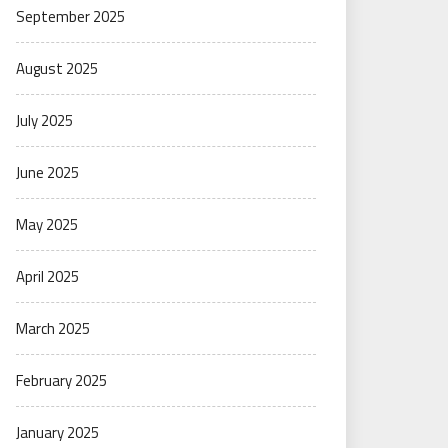
September 2025
August 2025
July 2025
June 2025
May 2025
April 2025
March 2025
February 2025
January 2025