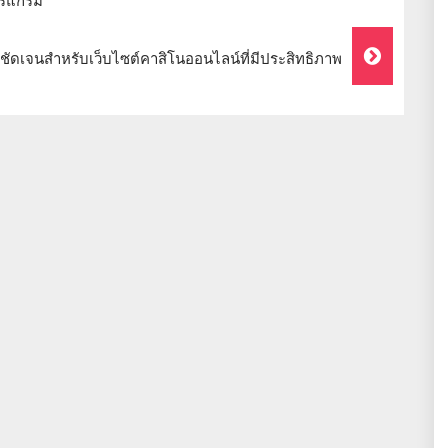
ปรแกรม
ชัดเจนสำหรับเว็บไซต์คาสิโนออนไลน์ที่มีประสิทธิภาพ