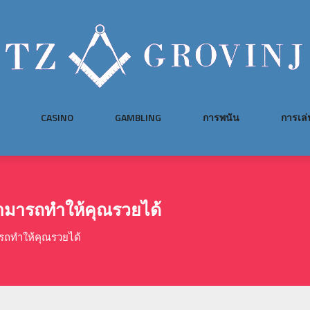
CASINO
GAMBLING
การพนัน
การเล
สามารถทำให้คุณรวยได้
ารถทำให้คุณรวยได้