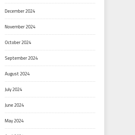
December 2024
November 2024
October 2024
September 2024
August 2024
July 2024
June 2024
May 2024