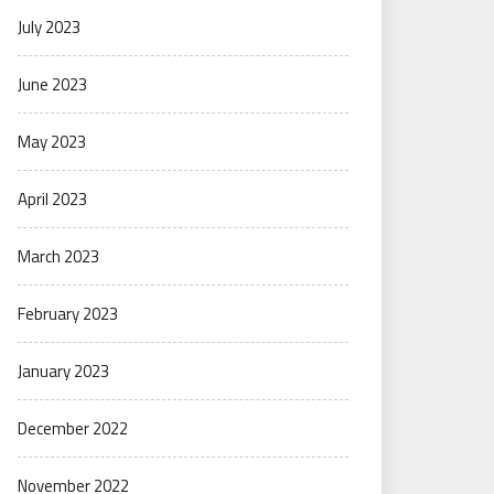
July 2023
June 2023
May 2023
April 2023
March 2023
February 2023
January 2023
December 2022
November 2022