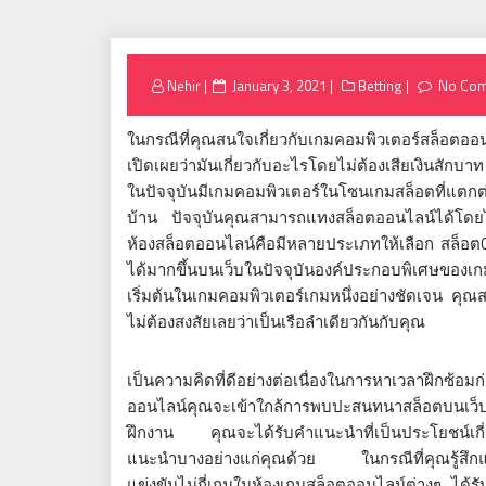
Posted
Nehir
January 3, 2021
Betting
No Co
on
ในกรณีที่คุณสนใจเกี่ยวกับเกมคอมพิวเตอร์สล็อตออนไล
เปิดเผยว่ามันเกี่ยวกับอะไรโดยไม่ต้องเสียเงินสักบาท
ในปัจจุบันมีเกมคอมพิวเตอร์ในโซนเกมสล็อตที่แตก
บ้าน ปัจจุบันคุณสามารถแทงสล็อตออนไลน์ได้โดยไ
ห้องสล็อตออนไลน์คือมีหลายประเภทให้เลือก สล็อตO
ได้มากขึ้นบนเว็บในปัจจุบันองค์ประกอบพิเศษของเกม
เริ่มต้นในเกมคอมพิวเตอร์เกมหนึ่งอย่างชัดเจน คุณสาม
ไม่ต้องสงสัยเลยว่าเป็นเรือลำเดียวกันกับคุณ
เป็นความคิดที่ดีอย่างต่อเนื่องในการหาเวลาฝึกซ้อม
ออนไลน์คุณจะเข้าใกล้การพบปะสนทนาสล็อตบนเว็บไ
ฝึกงาน คุณจะได้รับคำแนะนำที่เป็นประโยชน์เกี่ยวก
แนะนำบางอย่างแก่คุณด้วย ในกรณีที่คุณรู้สึกแ
แข่งขันไม่กี่เกมในห้องเกมสล็อตออนไลน์ต่างๆ ได้ร