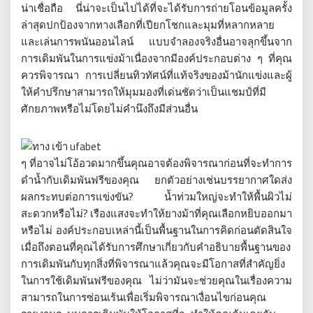
น่าเชื่อถือ นี่น่าจะเป็นไปได้ที่จะได้รับการถ่ายโอนข้อมูลครั้ง
ล่าสุดปกป้องจากทางเลือกที่เปียกโชกและมุมที่หลากหลาย
และเล่นการพนันออนไลน์ แบบจำลองจริงอื่นอาจลุกขึ้นจาก
การเดิมพันในการแข่งม้าเนื่องจากมีองค์ประกอบต่าง ๆ ที่คุณ
ควรพิจารณา การเปลี่ยนทิวทัศน์ที่แท้จริงของม้านักแข่งและผู้
ให้คำปรึกษาสามารถให้มุมมองที่เด่นชัดว่าเป็นแชมป์ที่มี
ศักยภาพหรือไม่โดยไม่คำนึงถึงมีส่วนอื่น
ๆ ที่อาจไม่โอ้อวดมากขึ้นคุณอาจต้องพิจารณาก่อนที่จะทำการ
ดำน้ำกับเดิมพันฟรีของคุณ ยกตัวอย่างเช่นบรรยากาศใดส่ง
ผลกระทบต่อการแข่งขัน? น้ำท่วมใหญ่จะทำให้พื้นผิวไม่
สะดวกหรือไม่? เรืองแสงจะทำให้ยางม้าที่คุณเลือกหยิบออกมา
หรือไม่ องค์ประกอบเหล่านี้เป็นพื้นฐานในการคิดก่อนตัดสินใจ
เมื่อถึงตอนที่คุณได้รับการศึกษาเกี่ยวกับคำอธิบายพื้นฐานของ
การเดิมพันกับทุกสิ่งที่พิจารณาแล้วคุณจะมีโอกาสที่สำคัญยิ่ง
ในการใช้เดิมพันฟรีของคุณ ไม่ว่ามันจะช่วยคุณในเรื่องความ
สามารถในการซ่อนเร้นเพื่อเริ่มพิจารณาเงื่อนไขก่อนคุณ