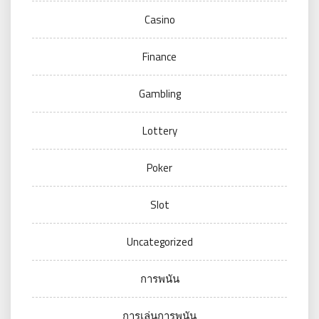
Casino
Finance
Gambling
Lottery
Poker
Slot
Uncategorized
การพนัน
การเล่นการพนัน