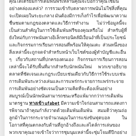
คุณได้เตรียมการเดิมพันฟรีเหล่านี้คุณจะบอกว่าคุณใช้มัน
อย่างคล่องแคล่ว? การรวมเข้ากับตลาดการพนันไม่ใช่สิ่งที่คุณ
จะเปิดเผยในระยะกลาง มันต้องมีการเก็งกำไรเพื่อพัฒนาความ
ชื่นชมตามกฎของตลาดและวิธีการทำงาน ไม่ว่าข้อมูลนี้จะ
เป็นส่วนสำคัญในการใช้เดิมพันฟรีของคุณหรือไม่ สำหรับผู้ที่
ยังใหม่กับการพนันทางอิเล็กทรอนิคส์มีเงื่อนงำที่เป็นประโยชน์
และกิจกรรมการเรียนการสอนที่พร้อมให้คุณเตะ ส่วนหนึ่งของ
สิ่งเหล่านี้จะถูกจดจำสำหรับหน้าเว็บไซต์ของผู้ทำบัญชีและอื่น
ๆ เกี่ยวกับสถานที่ปกครองตนเอง กิจกรรมการเรียนการสอน
เหล่านี้จะได้รับพื้นที่มากสำหรับนักพนันใหม่ พวกเขาอธิบาย
ตลาดที่ชัดเจนและกฎระเบียบเช่นเดียวกับวิธีการใช้ระบบเช่น
การเดิมพันระหว่างเล่นและการแพร่กระจายการแพร่กระจาย
การเดิมพันอย่างชัดเจนเป็นความคิดที่จะต้องเห็นอย่าง
สมบูรณ์เป็นนักพนันสามารถชนะหรือแพ้มากกว่าการเดิมพัน
มาตรฐาน
ทางเข้า ufabet
มีความเข้าใจก่อนสามารถแสดงกา
รพิจาณาถ้าคุณกำลังวาดด้วยเดิมพันเดิมพัน สมมติว่าคุณถ่อ
ลูกม้าในการกระจายจำนวนมุมในการแข่งขันฟุตบอล ใน
โอกาสที่คุณตกลงกับด้านที่ถูกอ้างถึงและสไตล์การเล่นของ
พวกเขาคุณอาจเข้าใจว่าการชุมนุมเหล่านี้จะซุ่มโจมตีปีกอย่าง