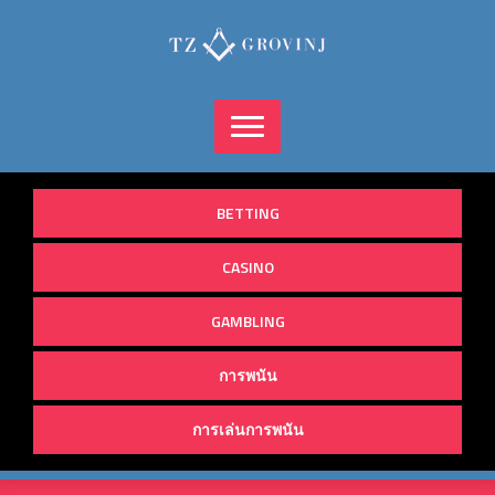
Skip
to
content
BETTING
CASINO
GAMBLING
การพนัน
การเล่นการพนัน