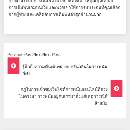
รายงานระบบการเดิมพันให้โอกาสที่จะทำให้คุณคุ้นเคยกับ
การเดิมพันเกมบนเว็บและพวกเขาให้การรับประกันที่คุณเลือก
จากผู้ช่วยและเคล็ดลับการเดิมพันล่าสุดจำนวนมาก
Previous PostNextNext Post
Post
รู้สึกถึงความตื่นเต้นของอะดรีนาลีนในการพนัน
Navigation
กีฬา
กฎในการเข้าชมเว็บไซต์การพนันออนไลน์ที่ตรง
ไปตรงมา การพนันอยู่กับเรามาตั้งแต่เหตุการณ์ที่
ล้าสมัย