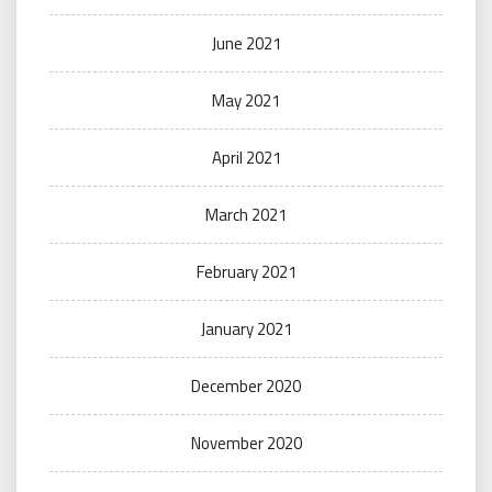
June 2021
May 2021
April 2021
March 2021
February 2021
January 2021
December 2020
November 2020