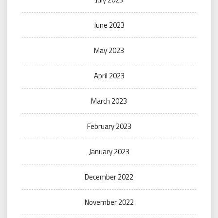
June 2023
May 2023
April 2023
March 2023
February 2023
January 2023
December 2022
November 2022