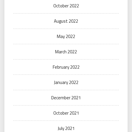
October 2022
August 2022
May 2022
March 2022
February 2022
January 2022
December 2021
October 2021
July 2021