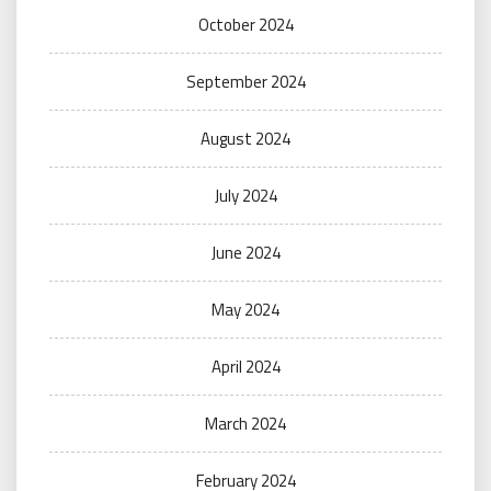
October 2024
September 2024
August 2024
July 2024
June 2024
May 2024
April 2024
March 2024
February 2024