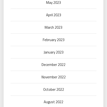
May 2023
April 2023
March 2023
February 2023
January 2023
December 2022
November 2022
October 2022
August 2022