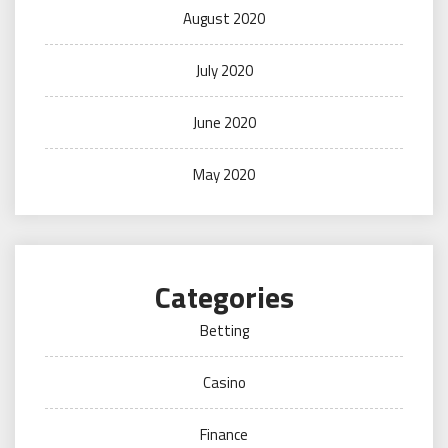
August 2020
July 2020
June 2020
May 2020
Categories
Betting
Casino
Finance