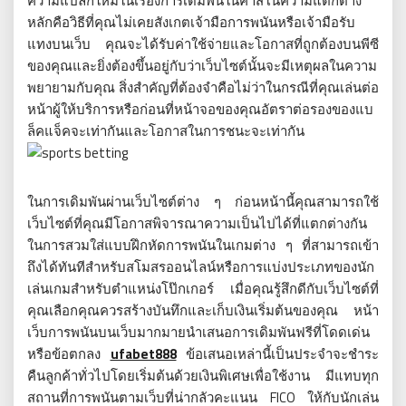
ความแปลกใหม่ในเรื่องการเดิมพันในคาสิโนความแตกต่าง
หลักคือวิธีที่คุณไม่เคยสังเกตเจ้ามือการพนันหรือเจ้ามือรับ
แทงบนเว็บ คุณจะได้รับค่าใช้จ่ายและโอกาสที่ถูกต้องบนพีซี
ของคุณและยิ่งต้องขึ้นอยู่กับว่าเว็บไซต์นั้นจะมีเหตุผลในความ
พยายามกับคุณ สิ่งสำคัญที่ต้องจำคือไม่ว่าในกรณีที่คุณเล่นต่อ
หน้าผู้ให้บริการหรือก่อนที่หน้าจอของคุณอัตราต่อรองของแบ
ล็คแจ็คจะเท่ากันและโอกาสในการชนะจะเท่ากัน
ในการเดิมพันผ่านเว็บไซต์ต่าง ๆ ก่อนหน้านี้คุณสามารถใช้
เว็บไซต์ที่คุณมีโอกาสพิจารณาความเป็นไปได้ที่แตกต่างกัน
ในการสวมใส่แบบฝึกหัดการพนันในเกมต่าง ๆ ที่สามารถเข้า
ถึงได้ทันทีสำหรับสโมสรออนไลน์หรือการแบ่งประเภทของนัก
เล่นเกมสำหรับตำแหน่งโป๊กเกอร์ เมื่อคุณรู้สึกดีกับเว็บไซต์ที่
คุณเลือกคุณควรสร้างบันทึกและเก็บเงินเริ่มต้นของคุณ หน้า
เว็บการพนันบนเว็บมากมายนำเสนอการเดิมพันฟรีที่โดดเด่น
หรือข้อตกลง
ufabet888
ข้อเสนอเหล่านี้เป็นประจำจะชำระ
คืนลูกค้าทั่วไปโดยเริ่มต้นด้วยเงินพิเศษเพื่อใช้งาน มีแทบทุก
สถานที่การพนันตามเว็บที่น่ากลัวคะแนน FICO ให้กับนักเล่น