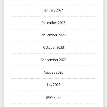
January 2024
December 2023
November 2023
October 2023
September 2023
August 2023
July 2023
June 2023