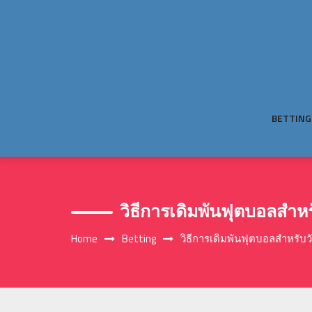
Skip
to
content
BETTING
วิธีการเดิมพันฟุตบอลสำหรั
Home
Betting
วิธีการเดิมพันฟุตบอลสำหรับวั