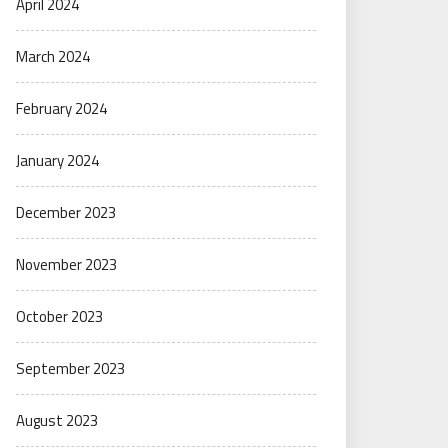
April 2024
March 2024
February 2024
January 2024
December 2023
November 2023
October 2023
September 2023
August 2023