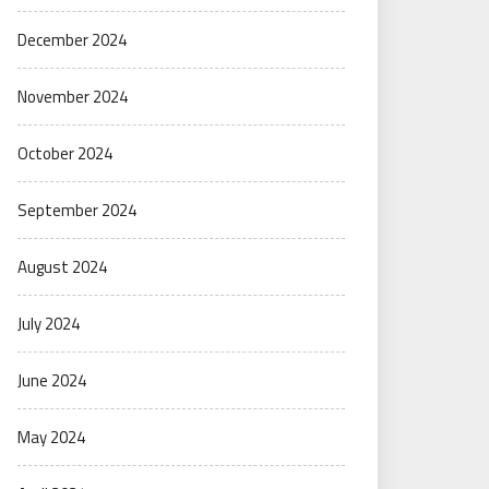
December 2024
November 2024
October 2024
September 2024
August 2024
July 2024
June 2024
May 2024