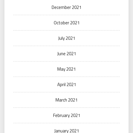
December 2021
October 2021
July 2021
June 2021
May 2021
April 2021
March 2021
February 2021
January 2021