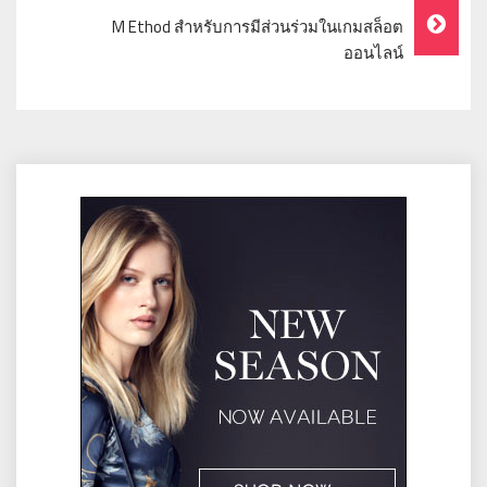
M Ethod สำหรับการมีส่วนร่วมในเกมสล็อต
ออนไลน์