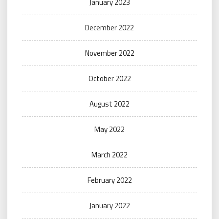
January 2023
December 2022
November 2022
October 2022
August 2022
May 2022
March 2022
February 2022
January 2022