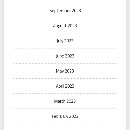
September 2023
August 2023
July 2023
June 2023
May 2023
April 2023
March 2023
February 2023