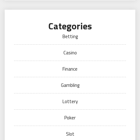
Categories
Betting
Casino
Finance
Gambling
Lottery
Poker
Slot