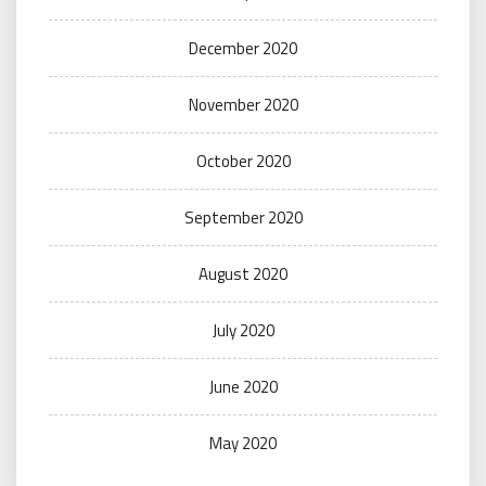
December 2020
November 2020
October 2020
September 2020
August 2020
July 2020
June 2020
May 2020