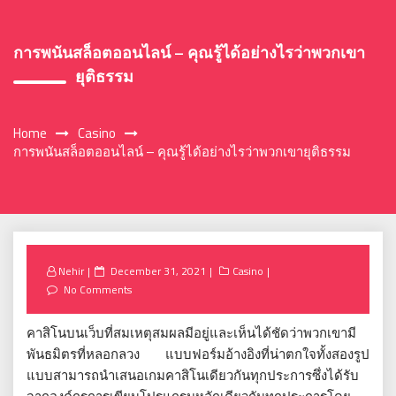
การพนันสล็อตออนไลน์ – คุณรู้ได้อย่างไรว่าพวกเขา
ยุติธรรม
Home
Casino
การพนันสล็อตออนไลน์ – คุณรู้ได้อย่างไรว่าพวกเขายุติธรรม
Posted
Nehir
December 31, 2021
Casino
on
No Comments
คาสิโนบนเว็บที่สมเหตุสมผลมีอยู่และเห็นได้ชัดว่าพวกเขามี
พันธมิตรที่หลอกลวง
แบบฟอร์มอ้างอิงที่น่าตกใจทั้งสองรูป
แบบสามารถนำเสนอเกมคาสิโนเดียวกันทุกประการซึ่งได้รับ