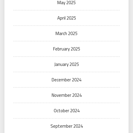
May 2025
April 2025
March 2025
February 2025
January 2025
December 2024
November 2024
October 2024
September 2024