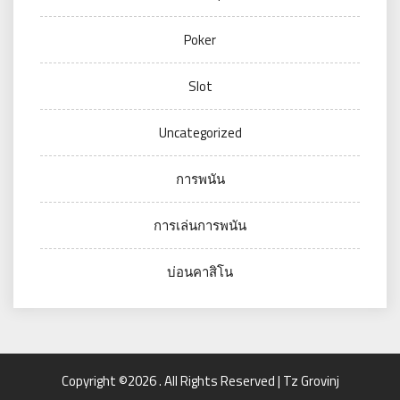
Poker
Slot
Uncategorized
การพนัน
การเล่นการพนัน
บ่อนคาสิโน
Copyright ©2026 . All Rights Reserved | Tz Grovinj