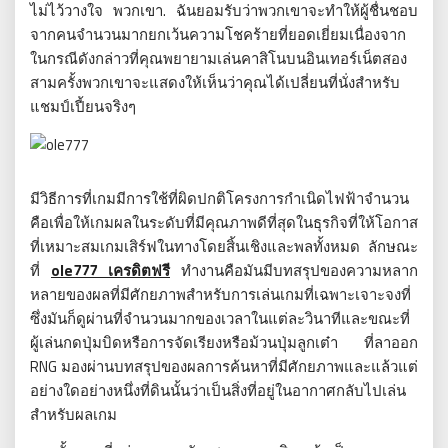
.
ไม่ไว้วางใจ
พวกเขา
ฉันยอมรับว่าพวกเขาจะทำให้ผู้ชื่นชอบ
จากคนจำนวนมากยกเว้นความโชคร้ายที่ยอดเยี่ยมเนื่องจาก
ในกรณีดังกล่าวที่คุณพยายามเล่นคาสิโนบนอินเทอร์เน็ตสอง
สามครั้งพวกเขาจะแสดงให้เห็นว่าคุณได้เปลี่ยนที่นั่งสำหรับ
แชมป์เปี้ยนจริงๆ
มีวิธีการที่เกมมีการใช้ที่ผิดปกติโครงการกำเนิดไฟฟ้าจำนวน
คือเพื่อให้เกมผลในระดับที่มีคุณภาพดีที่สุดในธุรกิจที่ให้โอกาส
ที่เหมาะสมเกมเสิร์ฟในทางโดยสิ้นเชิงและพลทั้งหมด
ลักษณะ
ole777 เครดิตฟรี
ที่
ทำงานคือมันมีบทสรุปของความหลาก
หลายของผลที่มีศักยภาพสำหรับการเล่นเกมที่เฉพาะเจาะจงที่
ซึ่งมันก็ดูผ่านที่จำนวนมากของเวลาในแต่ละวินาทีและขณะที่
ผู้เล่นกดปุ่มบิดหรือการจัดเรียงหรือม้วนปุ่มลูกเต๋า
ที่ลาออก
RNG
มองผ่านบทสรุปของผลการค้นหาที่มีศักยภาพและแล้วแต่
อย่างใดอย่างหนึ่งที่ดินนั้นว่าเป็นสิ่งที่อยู่ในอากาศกลับไปเล่น
สำหรับผลเกม