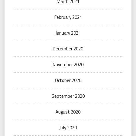
March 2021
February 2021
January 2021
December 2020
November 2020
October 2020
September 2020
August 2020
July 2020