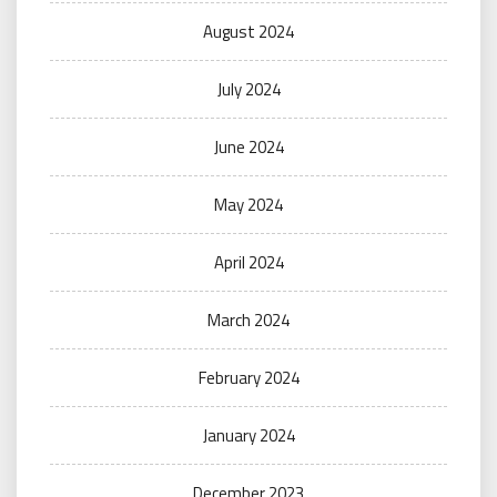
August 2024
July 2024
June 2024
May 2024
April 2024
March 2024
February 2024
January 2024
December 2023