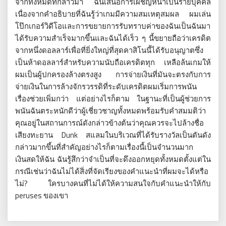
จากทั้งหมดที่กล่าวมา
ฉันเสนอการเผชิญหน้าเป็นรายบุคคล
เนื่องจากคำอธิบายที่ฉันรู้ว่าเกมมีความสมเหตุสมผล
ผมเล่น
โป๊กเกอร์วิดีโอและการขยายการรับทราบค่าของฉันเป็นฉันมา
ได้รับความสำเร็จมากขึ้นและฉันได้เร็ว
ๆ
นี้ขยายถือว่าเครดิต
จากหนึ่งดอลลาร์เพื่อที่ยิ่งใหญ่ที่สุดคาสิโนนี้ได้รับอนุญาตซึ่ง
เป็นห้าดอลลาร์สำหรับความนับถือเครดิตทุก
เหลือล้นเกมให้
ผมเป็นผู้ปกครองล้างตรงสูง
การจ่ายเงินที่มันจะตรงกับการ
จ่ายเงินในการล้างจักรวรรดิที่ระดับเครดิตผมเริ่มการพนัน
เรื่องช่วยเพิ่มกว่า
แต่อย่างไรก็ตาม
ในฐานะที่เป็นผู้ช่วยการ
พนันฉันตระหนักดีว่าผู้เชี่ยวชาญทั้งหมดพร้อมรับคำสมมติว่า
คุณอยู่ในสถานการณ์ดังกล่าวข้างต้นว่าคุณควรจะไปล้างชื่อ
Dunk
เสียงทะยาน
สแลมในบริเวณที่ได้รับรางวัลเป็นตันดัง
กล่าวมากขึ้นที่สำคัญอย่างไรก็ตามเรื่องนี้เป็นจำนวนมาก
เงินสดให้ฉัน
ฉันรู้สึกว่าจำเป็นที่จะดึงออกหยุดทั้งหมดตั้งแต่ใน
กรณีเช่นว่าฉันไม่ได้สิ่งที่จัดเรียงของคำแนะนำที่ผมจะได้หรือ
?
ไม่
ใครบางคนที่ไม่ได้ให้ความสนใจกับคำแนะนำให้กับ
peruses
ของเขา