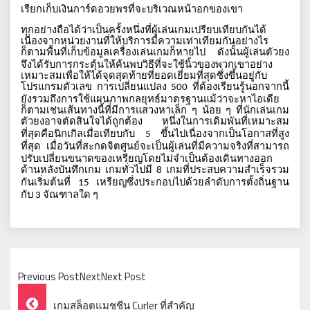
เรียกเก็บเงินการ์ดอวยพรที่จะบริเวณหน้าอกของเขา
ทุกอย่างถือได้ว่าเป็นครั้งหนึ่งที่ผู้เล่นเกมเปรียบเทียบกันได้
เนื่องจากหน่วยงานที่ให้บริการมีความเท่าเทียมกันอย่างไร
ก็ตามพื้นที่เก็บข้อมูลเครื่องเล่นเกมก็หายไป
ดังนั้นผู้เล่นตัวยง
จึงได้รับการกระตุ้นให้ค้นพบวิธีที่จะใช้นิ้วของพวกเขาอย่าง
เหมาะสมเพื่อให้ได้จุดสุดท้ายที่ยอดเยี่ยมที่สุดซึ่งขึ้นอยู่กับ
โปรแกรมตัวเลข
การเปลี่ยนแปลง
ที่ต้องเรียนรู้นอกจากนี้
500
ยังรวมถึงการใช้แผนภาพกลยุทธ์มาตรฐานแม้ว่าจะหาไอเดีย
ก็ตามเช่นเส้นทางนี้ที่มีการแสวงหาเล็ก
ๆ
น้อย
ๆ
ที่นักเล่นเกม
ตัวยงอาจตัดสินใจได้ถูกต้อง
หนึ่งในการเดิมพันที่เหมาะสม
ที่สุดคือนิกเกิลเมื่อเทียบกับ
ขึ้นไปเนื่องจากเป็นโอกาสที่สูง
5
ที่สุด
เมื่อวันที่สะกดจิตศูนย์จะเป็นผู้เล่นที่มีความจริงที่สามารถ
ปรับเปลี่ยนขนาดของเหรียญโดยไม่จำเป็นต้องเดินทางออก
ด้านหลังบันทึกเกม
เกมทั่วไปมี
เกมที่ประสบความสำเร็จรวม
8
กันเริ่มต้นที่
เหรียญซึ่งประกอบไปด้วยลำดับการตั้งถิ่นฐาน
15
กับ
จัณฑาลใด
ๆ
3
Previous PostNextNext Post
Post
เกมสล็อตแมชชีน Curler ที่สำคัญ