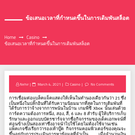
ข้อเสนอเวลาที่กำหนดขึ้นในการเดิมพันสล็อต
Home
Casino
ข้อเสนอเวลาที่กำหนดขึ้นในการเดิมพันสล็อต
Posted
Nehir
March 4, 2021
Casino
No Comments
on
การเชื่อมต่อแบล็คแจ็คแสดงให้เห็นในทำนองเดียวกันว่า
ซึ่ง
21
เป็นหนึ่งในปลั๊กอินที่ได้รับความนิยมมากที่สุดในการเดิมพันที่
ได้รับการว่าจ้างจากการพนันในบ้าน
เกมพีซี
นั้นเล่นด้วย
Xbox
การ์ดความต้องการหนึ่ง
สอง
สี่
และ
สำรับ
ผู้ให้บริการเก็บ
,
,
, 6
8
รักษาและออกแบบบัตรชาร์จจากชื่อกิจกรรมของเด็คเอกพจน์ที่
ค่อนข้างเป็นสองเท่าซึ่งอาจนำไปใช้โดยไม่ต้องใช้จานเช่น
แพ็คเกจซึ่งเรียกว่ารองเท้าบู๊ต
กิจกรรมคอมพิวเตอร์ของคุณจะ
ขึ้นอยู่กับการประเมินการหาข้อมูลที่จำเป็น
เมื่อจำนวนเงิน