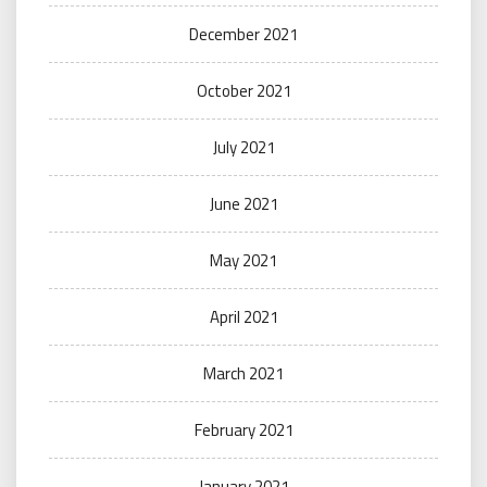
December 2021
October 2021
July 2021
June 2021
May 2021
April 2021
March 2021
February 2021
January 2021