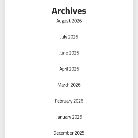
Archives
August 2026
July 2026
June 2026
April 2026
March 2026
February 2026
January 2026
December 2025