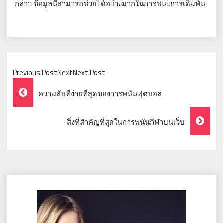
กล่าว ข้อมูลนี้สามารถช่วยได้อย่างมากในการชนะการเดิมพัน
Previous PostNextNext Post
Post
ความลับที่ง่ายที่สุดของการพนันฟุตบอล
Navigation
สิ่งที่สำคัญที่สุดในการพนันกีฬาบนเว็บ