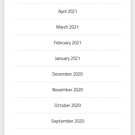
April 2021
March 2021
February 2021
January 2021
December 2020
November 2020
October 2020
September 2020