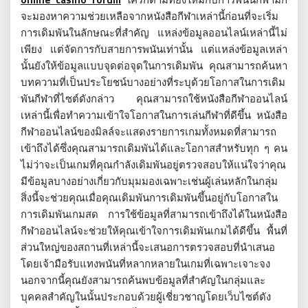
จะมองหาความช่วยเหลือจากหนังสือกีฬาเหล่านี้ก่อนที่จะเริ่ม
การเดิมพันในลักษณะที่สำคัญ แหล่งข้อมูลออนไลน์เหล่านี้ไม่
เพียง แต่จัดการกับสายการพนันเท่านั้น แต่แหล่งข้อมูลเหล่า
นั้นยังให้ข้อมูลแบบจุดต่อจุดในการเดิมพัน คุณสามารถค้นหา
บทความที่เป็นประโยชน์บางอย่างที่ระบุด้วยโอกาสในการเดิม
พันกีฬาที่ไซต์ดังกล่าว คุณสามารถใช้หนังสือกีฬาออนไลน์
เหล่านี้เพื่อทำความเข้าใจโอกาสในการเล่นกีฬาที่ดีขึ้น หนังสือ
กีฬาออนไลน์ของมิลล์จะแสดงรายการเกมทั้งหมดที่สามารถ
เข้าถึงได้ซึ่งคุณสามารถเดิมพันได้และโอกาสสำหรับทุก ๆ คน
ไม่ว่าจะเป็นเกมที่คุณกำลังเดิมพันอยู่ตรวจสอบให้แน่ใจว่าคุณ
มีข้อมูลบางอย่างเกี่ยวกับมุมมองเฉพาะเช่นผู้เล่นหลักในกลุ่ม
สิ่งนี้จะช่วยคุณเมื่อคุณเดิมพันการเดิมพันขึ้นอยู่กับโอกาสใน
การเดิมพันเกมสด การใช้ข้อมูลที่สามารถเข้าถึงได้ในหนังสือ
กีฬาออนไลน์จะช่วยให้คุณเข้าใจการเดิมพันเกมได้ดีขึ้น พื้นที่
ส่วนใหญ่ของสถานที่เหล่านี้จะเสนอการตรวจสอบที่นำเสนอ
โดยเจ้ามือรับแทงพนันที่หลากหลายในเกมที่เฉพาะเจาะจง
นอกจากนี้คุณยังสามารถค้นพบข้อมูลที่สำคัญในกลุ่มและ
บุคคลสำคัญในนั้นประกอบด้วยผู้เชี่ยวชาญโดยเว็บไซต์ดัง