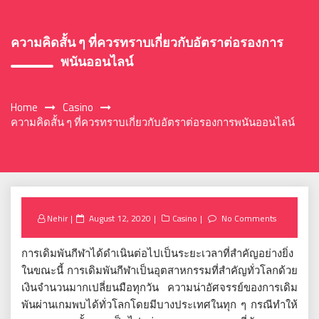
ความคิดสั้น ๆ ที่ควรทราบเกี่ยวกับอัตราต่อรองการ
พนันออนไลน์
Home
Casino
ความคิดสั้น ๆ ที่ควรทราบเกี่ยวกับอัตราต่อรองการพนันออนไลน์
Posted
Nehir
August 12, 2020
Casino
No Comments
on
การเดิมพันกีฬาได้ดำเนินต่อไปเป็นระยะเวลาที่สำคัญอย่างยิ่ง
ในขณะนี้ การเดิมพันกีฬาเป็นอุตสาหกรรมที่สำคัญทั่วโลกด้วย
เงินจำนวนมากเปลี่ยนมือทุกวัน ความน่าอัศจรรย์ของการเดิม
พันผ่านเกมพบได้ทั่วโลกโดยมีบางประเทศในทุก ๆ กรณีทำให้