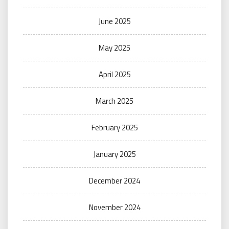
June 2025
May 2025
April 2025
March 2025
February 2025
January 2025
December 2024
November 2024