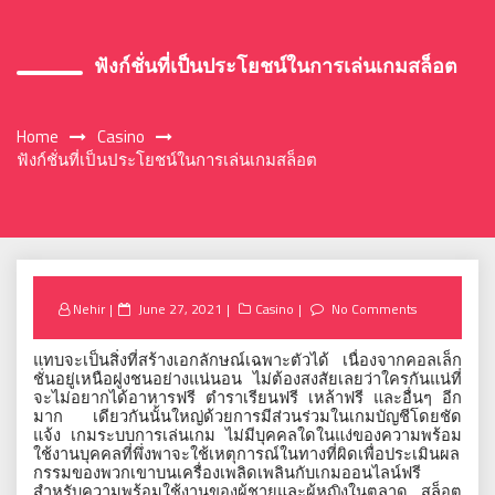
ฟังก์ชั่นที่เป็นประโยชน์ในการเล่นเกมสล็อต
Home
Casino
ฟังก์ชั่นที่เป็นประโยชน์ในการเล่นเกมสล็อต
Posted
Nehir
June 27, 2021
Casino
No Comments
on
แทบจะเป็นสิ่งที่สร้างเอกลักษณ์เฉพาะตัวได้
เนื่องจากคอลเล็ก
ชั่นอยู่เหนือฝูงชนอย่างแน่นอน
ไม่ต้องสงสัยเลยว่าใครกันแน่ที่
จะไม่อยากได้อาหารฟรี
ตำราเรียนฟรี
เหล้าฟรี
และอื่นๆ
อีก
มาก
เดียวกันนั้นใหญ่ด้วยการมีส่วนร่วมในเกมบัญชีโดยชัด
แจ้ง
เกมระบบการเล่นเกม
ไม่มีบุคคลใดในแง่ของความพร้อม
ใช้งานบุคคลที่พึ่งพาจะใช้เหตุการณ์ในทางที่ผิดเพื่อประเมินผล
กรรมของพวกเขาบนเครื่องเพลิดเพลินกับเกมออนไลน์ฟรี
สำหรับความพร้อมใช้งานของผู้ชายและผู้หญิงในตลาด
สล็อต