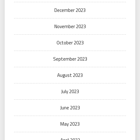
December 2023
November 2023
October 2023
September 2023
August 2023
July 2023
June 2023
May 2023