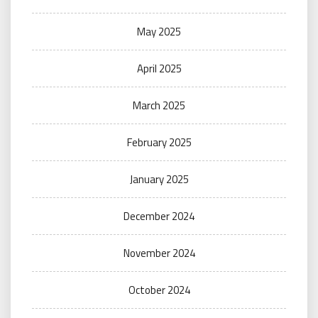
May 2025
April 2025
March 2025
February 2025
January 2025
December 2024
November 2024
October 2024