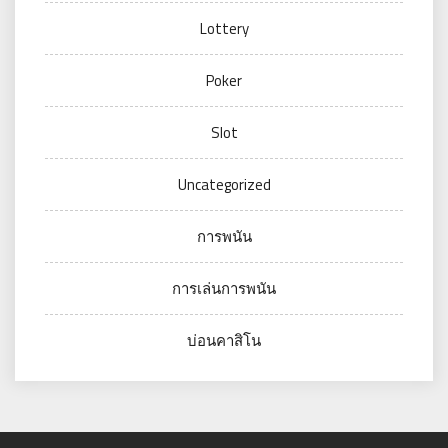
Lottery
Poker
Slot
Uncategorized
การพนัน
การเล่นการพนัน
บ่อนคาสิโน