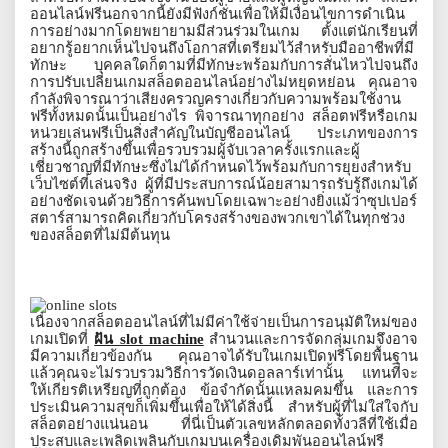
ออนไลน์ฟรีนอกจากนี้ยังมีฟังก์ชั่นเพื่อให้มีเงื่อนไขการดำเนิน
การอย่างมากโดยพยายามมีส่วนร่วมในเกม
ตั้งแต่นักเรียนที่
อยากรู้อยากเห็นไปจนถึงโอกาสที่เตรียมไว้สำหรับมืออาชีพที่มี
ทักษะ
บุคคลใดก็ตามที่มีทักษะพร้อมกับการสั่นไหวไปจนถึง
การปรับเปลี่ยนเกมสล็อตออนไลน์อย่างไม่หยุดหย่อน
คุณอาจ
กำลังพิจารณาว่าเสียงครวญครางเกี่ยวกับความพร้อมใช้งาน
ฟรีทั้งหมดนั้นเป็นอย่างไร
พิจารณาทุกอย่าง
สล็อตฟรีหรือเกม
หน่วยเล่นฟรีเป็นสิ่งสำคัญในบัญชีออนไลน์
ประเภทของการ
สร้างนี้ถูกสร้างขึ้นเพื่อรวบรวมผู้จับเวลาครั้งแรกและผู้
เชี่ยวชาญที่มีทักษะซึ่งไม่ได้กำหนดไว้พร้อมกับการยุยงสำหรับ
เว็บไซต์ที่เล่นจริง
ผู้ที่มีประสบการณ์น้อยสามารถรับรู้ถึงเกมได้
อย่างชัดเจนด้วยวิธีการค้นพบโดยเฉพาะอย่างยิ่งแม้ว่าซุปเปอร์
สตาร์สามารถคิดเกี่ยวกับโครงสร้างของพวกเขาได้ในทุกช่วง
ของสล็อตที่ไม่มีต้นทุน
เนื่องจากสล็อตออนไลน์ที่ไม่มีค่าใช้จ่ายเป็นการอนุมัติใหม่ของ
เกมเปิดที่
ฝัน slot machine
สำนวนและการจัดกลุ่มเกมจึงอาจ
มีความเกี่ยวข้องกัน
คุณอาจได้รับในเกมเปิดฟรีโดยพื้นฐาน
แล้วคุณจะไม่รวบรวมวิธีการวัดเงินดอลลาร์เท่านั้น
แทนที่จะ
ให้เกียรติเหรียญที่ถูกต้อง
ข้อจำกัดนั้นแหลมคมขึ้น
และการ
ประเมินความสุขก็เพิ่มขึ้นเพื่อให้ได้สิ่งนี้
สำหรับผู้ที่ไม่ใส่ใจกับ
สล็อตอย่างแน่นอน
ที่นี่เป็นตัวเลขหลักตลอดทั้งวลีที่ใช้เมื่อ
ประสบและเพลิดเพลินกับเกมบนเครื่องเดิมพันออนไลน์ฟรี