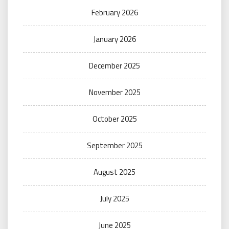
February 2026
January 2026
December 2025
November 2025
October 2025
September 2025
August 2025
July 2025
June 2025