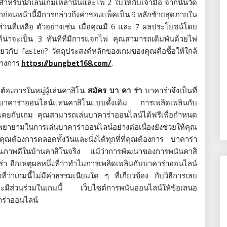
ใบสำหรับนักเล่นเกมเหล่านั้นและไพ่ 2 ใบให้กับเจ้ามือ จากนั้นวัด
่อนหน้านี้มีการกล่าวถึงค่าของแพ็คเป็น 9 หลักซ้ายสุดภายใน
ส่วนที่เหลือ ตัวอย่างเช่น เมื่อคุณมี 6 และ 7 ผลประโยชน์โดย
น่าจะเป็น 3 ทันทีที่มีการแจกไพ่ คุณสามารถเดิมพันด้วยไพ่
กี่ยวกับ fasten? วัตถุประสงค์หลักของเกมของคุณคือซื้อให้ใกล้
นทางการ
https://bungbet168.com/
.
้องการในหมู่ผู้เล่นคาสิโน
สมัคร บา คา ร่า
บาคาร่าจึงเป็นที่
เล่นบาคาร่าออนไลน์แทนคาสิโนแบบดั้งเดิม การเพลิดเพลินกับ
้นเคยกับเกม คุณสามารถเล่นบาคาร่าออนไลน์ได้ฟรีเพื่อกำหนด
ามในการเล่นบาคาร่าออนไลน์อย่างต่อเนื่องยังช่วยให้คุณ
ี่คุณต้องการตลอดทั้งวันและนั่งได้ทุกที่ที่คุณต้องการ บาคาร่า
่มีคุณภาพดีในบ้านคาสิโนจริง แม้ว่าการพัฒนาของการพนันคาสิ
่า อีกเหตุผลหนึ่งที่ว่าทำไมการเพลิดเพลินกับบาคาร่าออนไลน์
่ว่าเกมนี้ไม่มีค่าธรรมเนียมใด ๆ ที่เกี่ยวข้อง กับวิธีการเลย
ี่จะมีส่วนร่วมในเกมนี้ เว็บไซต์การพนันออนไลน์ให้ข้อเสนอ
าร่าออนไลน์