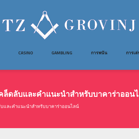
CASINO
GAMBLING
การพนัน
การเล
 เคล็ดลับและคำแนะนำสำหรับบาคาร่าออนไ
็ดลับและคำแนะนำสำหรับบาคาร่าออนไลน์