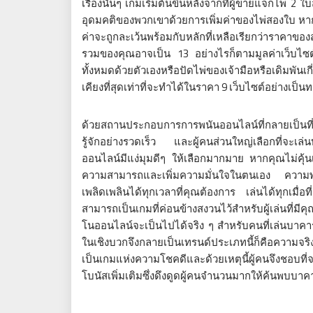
เรื่องนั้นๆ เกมเริ่มต้นขึ้นหลังจากที่ผู้ขายแจกไพ่ 2 
อุดมคติของพวกเขาด้วยการเพิ่มค่าของไพ่สองใบ หากก
ค่าจะถูกละเว้นพร้อมกับหลักที่เหลือเรียกว่าราคาของ
รวมของคุณอาจเป็น 13 อย่างไรก็ตามมูลค่าเว็บไซต์
ทั้งหมดด้วยตัวเองหรือปัดไพ่ของเจ้ามือหรือเดิมพันเ
เคียงที่สุดเท่าที่จะทำได้ในราคา 9 เว็บไซต์อย่างเป็
ด้วยสถานประกอบการการพนันออนไลน์ที่กลายเป็นที่ต
รู้จักอย่างรวดเร็ว และผู้คนส่วนใหญ่เลือกที่จะ
ออนไลน์มีแง่มุมดีๆ ให้เลือกมากมาย หากคุณไม่คุ
ความสามารถและเพิ่มความมั่นใจในตนเอง ความพยาย
เพลิดเพลินได้ทุกเวลาที่คุณต้องการ เล่นได้ทุกเมื่อท
สามารถเป็นเกมที่ค่อนข้างสงวนไว้สำหรับผู้เล่นที
โนออนไลน์จะเป็นไปได้จริง ๆ สำหรับคนที่เล่นบาคาร
ในเชิงบวกจึงกลายเป็นเทรนด์ประเภทนี้ก็คือความจริงที
เป็นเกมแห่งความโชคดีและด้วยเหตุนี้ผู้คนจึงชอบท
โบนัสเพิ่มเติมซึ่งดึงดูดผู้คนจำนวนมากให้ค้นพบบาค