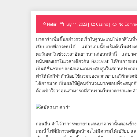
Posted
Nehir
July 11, 2023
Casino
No Comme
on
บาคาร่าเพิ่มขึ้นอย่างรวดเร็วในฐานะเกมไพ่คาสิโนที่พ
เรียบง่ายที่อาจพบได้ แม้ว่าเกมนี้จะเริ่มต้นใน
ตะวันตกในช่วงเวลาอันยาวนานก่อนหน้านี้ แต่บาคา
พนันของเราในเวลาเดียวกัน Baccarat ได้รับการยอมรับ
เป็นที่ชื่นชอบของนักเล่นเกมระดับสูงในสถานประกอ
ทำให้นักกีฬาตัวน้อยใช้นวมของพวกเขาบนเวิร์กสเ
ได้ยากมาก เป็นผลให้ผู้คนจำนวนมากชอบที่จะสนุกกั
ต้องเข้าใจว่าคุณสามารถมีส่วนร่วมในบาคาร่าและ
ก่อนอื่น จำไว้ว่าการพยายามเล่นบาคาร่านั้นค่อนข้าง
เกมนี้ ไพ่ที่มีการเผชิญหน้าจะไม่มีความได้เปรียบ และไ