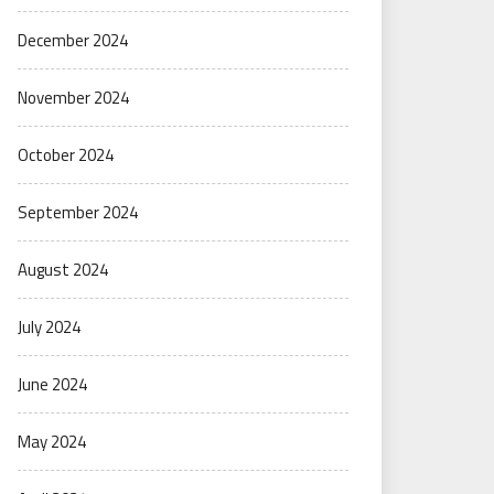
December 2024
November 2024
October 2024
September 2024
August 2024
July 2024
June 2024
May 2024