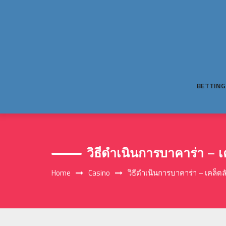
Skip
to
content
BETTING
วิธีดำเนินการบาคาร่า –
Home
Casino
วิธีดำเนินการบาคาร่า – เคล