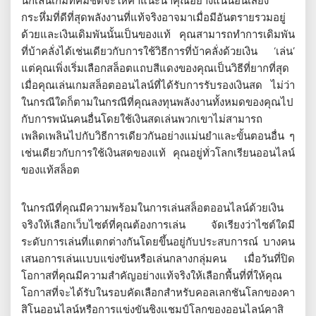
นักเล่นเกมที่คมชัดจะให้คำแนะนำคุณอย่างแน่นอนเสียง
กระหึ่มที่ดีที่สุดพลังงานที่แท้จริงอาจมาเมื่อมีอันตรายรวมอยู่
ด้วยและเงินเดิมพันนั้นเป็นของแท้ คุณสามารถทำการเดิมพัน
ที่บ้าคลั่งได้เช่นเดียวกับการใช้วิธีการที่บ้าคลั่งด้วยเงิน ‘เล่น’
แต่คุณเพิ่งเริ่มเลือกสล็อตแถบสีแดงของคุณเป็นวิธีที่ยากที่สุด
เมื่อคุณเล่นเกมสล็อตออนไลน์ที่ได้รับการรับรองเงินสด ไม่ว่า
ในกรณีใดก็ตามในกรณีที่คุณลงทุนพลังงานทั้งหมดของคุณไป
กับการพนันคนอื่นโดยใช้เงินสดเล่นพวกเขาไม่สามารถ
เพลิดเพลินไปกับวิธีการเดียวกันอย่างแม่นยำและขั้นตอนอื่น ๆ
เช่นเดียวกับการใช้เงินสดของแท้ คุณอยู่ทั่วโลกเรียนออนไลน์
ของแท้สล็อต
ในกรณีที่คุณมีความพร้อมในการเล่นสล็อตออนไลน์ด้วยเงิน
จริงให้เลือกเว็บไซต์ที่คุณต้องการเล่น จัดเรียงว่าไซต์ใดมี
ระดับการเล่นที่แตกต่างกันโดยขึ้นอยู่กับประสบการณ์ บางคน
เสนอการเล่นแบบแข่งขันหรือเล่นกลางกลุ่มคน เมื่อวันที่ปิด
โอกาสที่คุณมีความสำคัญอย่างแท้จริงให้เลือกพื้นที่ที่ให้คุณ
โอกาสที่จะได้รับในรอบคัดเลือกสำหรับคอลเลกชันโลกของคา
สิโนออนไลน์หรือการแข่งขันชิงแชมป์โลกของออนไลน์คาสิ