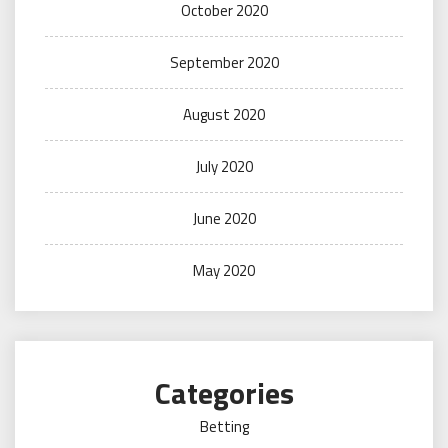
October 2020
September 2020
August 2020
July 2020
June 2020
May 2020
Categories
Betting