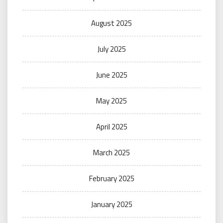
August 2025
July 2025
June 2025
May 2025
April 2025
March 2025
February 2025
January 2025