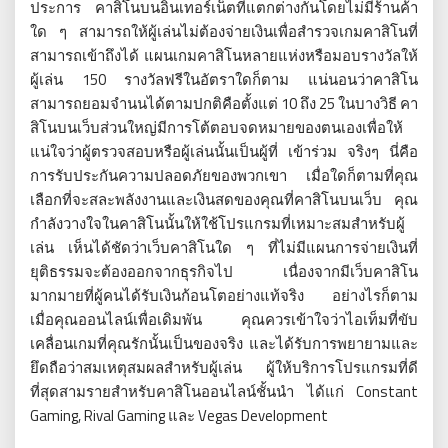
ประการ คาสิโนบนอินเทอร์เน็ตที่แตกต่างกันโดยไม่มีร้านค้า
ใด ๆ สามารถให้ผู้เล่นไม่ต้องจ่ายเงินเพื่อสำรวจเกมคาสิโนที่
สามารถเข้าถึงได้ แผนเกมคาสิโนหลายแห่งหรือมอบรางวัลให้
ผู้เล่น 150 รางวัลฟรีในอัตราใดก็ตาม แน่นอนว่าคาสิโน
สามารถยอมจำนนได้ตามปกติคือตั้งแต่ 10 ถึง 25 ในบางวิธี คา
สิโนบนเว็บส่วนใหญ่มีการโต้ตอบจดหมายของตนเองเพื่อให้
แน่ใจว่าผู้ตรวจสอบหรือผู้เล่นนั้นเป็นผู้ที่ เข้าร่วม จริงๆ นี่คือ
การรับประกันความปลอดภัยของพวกเขา เมื่อใดก็ตามที่คุณ
เลือกที่จะสละพลังงานและเงินสดของคุณที่คาสิโนบนเว็บ คุณ
กำลังวางใจในคาสิโนนั้นให้ใช้โปรแกรมที่เหมาะสมสำหรับผู้
เล่น เห็นได้ชัดว่าเว็บคาสิโนใด ๆ ที่ไม่มีแผนการจ่ายเงินที่
ยุติธรรมจะต้องออกจากธุรกิจไป เนื่องจากมีเว็บคาสิโน
มากมายที่ผู้คนได้รับเงินก้อนโตอย่างแท้จริง อย่างไรก็ตาม
เมื่อคุณออนไลน์เพื่อเดิมพัน คุณควรเข้าใจว่าไอเท็มที่ขับ
เคลื่อนเกมที่คุณรักนั้นเป็นของจริง และได้รับการพยายามและ
ยึดถือว่าสมเหตุสมผลสำหรับผู้เล่น ผู้ให้บริการโปรแกรมที่ดี
ที่สุดสามรายสำหรับคาสิโนออนไลน์ชั้นนำ ได้แก่ Constant
Gaming, Rival Gaming และ Vegas Development