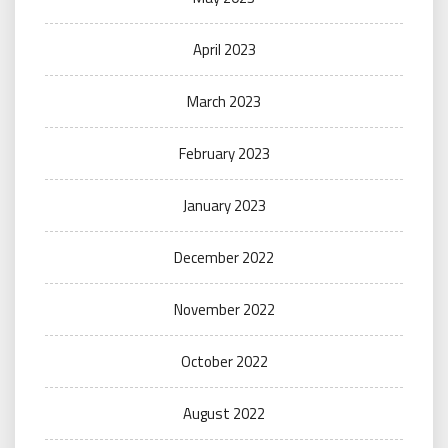
April 2023
March 2023
February 2023
January 2023
December 2022
November 2022
October 2022
August 2022