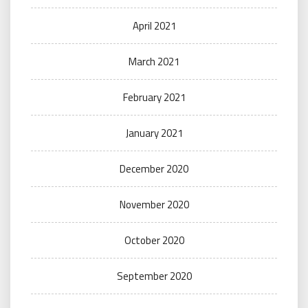
April 2021
March 2021
February 2021
January 2021
December 2020
November 2020
October 2020
September 2020