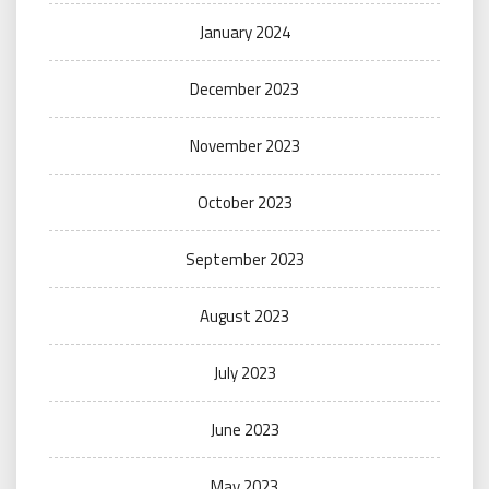
January 2024
December 2023
November 2023
October 2023
September 2023
August 2023
July 2023
June 2023
May 2023