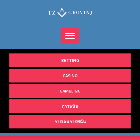
Skip
to
content
BETTING
CASINO
GAMBLING
การพนัน
การเล่นการพนัน