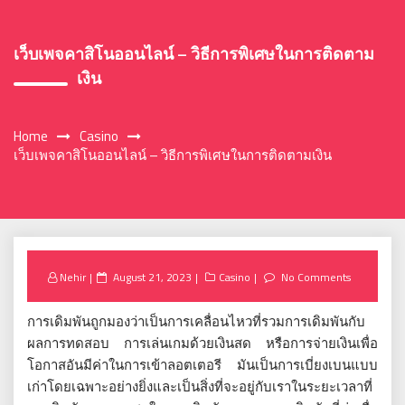
เว็บเพจคาสิโนออนไลน์ – วิธีการพิเศษในการติดตาม
เงิน
Home
Casino
เว็บเพจคาสิโนออนไลน์ – วิธีการพิเศษในการติดตามเงิน
Posted
Nehir
August 21, 2023
Casino
No Comments
on
การเดิมพันถูกมองว่าเป็นการเคลื่อนไหวที่รวมการเดิมพันกับ
ผลการทดสอบ การเล่นเกมด้วยเงินสด หรือการจ่ายเงินเพื่อ
โอกาสอันมีค่าในการเข้าลอตเตอรี มันเป็นการเบี่ยงเบนแบบ
เก่าโดยเฉพาะอย่างยิ่งและเป็นสิ่งที่จะอยู่กับเราในระยะเวลาที่