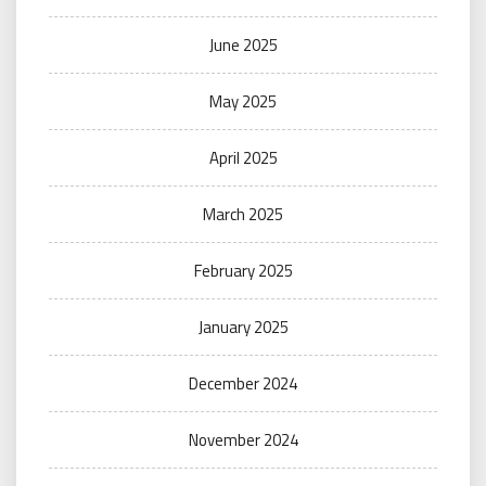
June 2025
May 2025
April 2025
March 2025
February 2025
January 2025
December 2024
November 2024