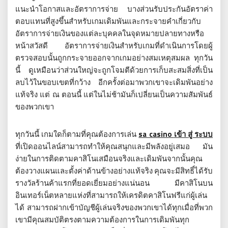
แนะนำโอกาสและอัตราการจ่าย บางส่วนรับประกันอัตราค่า
ตอบแทนที่สูงขึ้นสำหรับเกมเดิมพันและกระจายคำเกี่ยวกับ
อัตราการจ่ายเงินของแต่ละบุคคลในจุดหมายปลายทางหรือ
หน้าสวัสดี อัตราการจ่ายเงินสำหรับเกมที่ดำเนินการโดยผู้
ตรวจสอบนั้นถูกกระจายออกจากเกมอย่างสมเหตุสมผล ทุกวัน
นี้ ดูเหมือนว่าส่วนใหญ่จะถูกโจมตีด้วยการเก็บสะสมสิ่งที่เป็น
ลบไว้ในขอบเขตที่กว้าง อีกครั้งต่อมาพวกเขาจะเดิมพันอย่าง
แท้จริง แต่ ณ ตอนนี้ แต่ในไม่ช้ามันก็เปลี่ยนเป็นความสัมพันธ์
ของพวกเขา
ทุกวันนี้ เกมใดก็ตามที่คุณต้องการเล่น
sa casino
เข้า
สู่
ระบบ
ที่เปิดออนไลน์สามารถทำให้คุณสนุกและมีพลังอยู่เสมอ มัน
ง่ายในการติดตามคาสิโนเสมือนจริงและเดิมพันจากนั้นคุณ
ต้องวางแผนและตั้งค่าด้านข้างอย่างแท้จริง คุณจะมีสิทธิ์ได้รับ
รางวัลร้านค้าแรกที่ยอดเยี่ยมอย่างแน่นอน มีคาสิโนบน
อินเทอร์เน็ตหลายแห่งที่สามารถให้เครดิตคาสิโนฟรีแก่ผู้เล่น
ได้ สามารถฝากเข้าบัญชีผู้เล่นจริงของพวกเขาได้ทุกเมื่อที่พวก
เขามีคุณสมบัติตรงตามความต้องการในการเดิมพันทุก