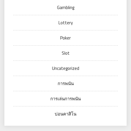
Gambling
Lottery
Poker
Slot
Uncategorized
การพนัน
การเล่นการพนัน
บ่อนคาสิโน