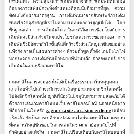
เราเดิมพัน ความสุขในการเดิมพันมาจากการเดิมพันที่น่าเชื่อ
ถือของการแพ้แม้กระทั่งตำแหน่งที่คุณนับถือมากที่สุด ความ
ขัดแย้งกับฝ่ายมาตรฐาน การเดิมพันมาจากสินทรัพย์การเดิม
พันหรือวัตถุสำคัญที่เราไม่สามารถทนต่อการสูญเสียได้ โดย
พื้นฐานแล้ว การเดิมพันไม่ว่าในกรณีใดการเชื่อมโยงกับการ
เดิมพันจะมีส่วนร่วมในผลประโยชน์และภาระของตนเอง การ
เดิมพันซึ่งมีอัตรากำไรขั้นต้นที่กว้างซึ่งส่วนใหญ่น่าชื่นชมอย่าง
แท้จริง อาจเป็นแผนการต่าง ๆ ที่รวมตั๋วขูด ตั๋วดึง เกมบิงโก ไพ่
นกกระจอก การเดิมพันเป้าหมายที่น่านับถือ ตั๋วลอตเตอรี การ
เดิมพันในเกมหรือเกมคาสิโน
เกมคาสิโนควรจะมองเห็นได้เป็นเรื่องธรรมดาในหมู่บุคคล
และโดยทั่วไปแล้วจะมีการเล่นในทุกประเทศจากซีกโลกหนึ่ง
ไปยังอีกซีกโลกหนึ่ง ญาติพี่น้องในปัจจุบันสามารถปลอดภัยได้
ด้วยการเล่นเกมคาสิโนบนเว็บ คาสิโนออนไลน์ นอกเหนือจาก
ที่ถือว่าเป็นเว็บหรือ
gagner sa vie au casino en ligne
เสมือน
จริงแล้ว ยังเป็นการเปลี่ยนแปลงออนไลน์ของคาสิโนมาตรฐาน
ที่คนส่วนใหญ่ชื่นชอบในการเล่นในช่วงเวลาย้อนกลับไปที่
สำคัญอย่างแท้จริง เกมคาสิโนเปรียบเทียบกับคาสิโนบนบกที่