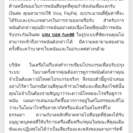
ด้านหนึ่งของเว็บการพนันคือจุดที่คุณกำลังเล่นเพื่อแลกรับ
เงินสด คุณสามารถใช้ Visa, PayPal, งบประมาณที่คุ้มค่าที่จะ
ได้รับและประเภทต่างๆในการจ่ายออกหรือรับ สำหรับการ
พนันดังกล่าวคุณมีการพนันอย่างต่อเนื่องโดยที่คุณมีการพนัน
รับประกันเงินสด
แทง บอล fun88
ในรูปแบบที่ชัดเจนคุณไม่
สามารถเข้าถึงการพนันดังกล่าวได้ มีความพยายามสองสาม
ครั้งที่จะคว่ำบาตรเว็บพนันและในประเทศต่างๆด้วย
บริษัท ในเครือไม่กี่แห่งทำการเขียนโปรแกรมเพื่อปรับปรุง
ระบบ ในบางครั้งหากคุณต้องการดูการพนันดังกล่าวคุณ
จำเป็นต้องดาวน์โหลดโปรแกรมจริงๆ สิ่งรอบตัวนี้ถูกนำเสนอ
อย่างไร้ค่า ในกรณีด่วนที่คุณเข้าร่วมไซต์และเพื่อเลือกไซต์นั้น
คุณไม่จำเป็นต้องจ่ายสัญญาว่าจะดาวน์โหลดอะไรหรือดูการ
พนัน แผนการเล่นเกมเกิดขึ้นจากการอยู่ในสโมสรของแท้ไม่
ว่าจะในโมนาโกหรือลาสเวกัสหรือแม้แต่ในสโมสรที่ไม่
ธรรมดา ความกังวลหลักที่ขาดหายไปคือจุดที่ยังคงได้รับ
อนุญาตบุคคลที่ให้บริการเครื่องดื่มฟรีแก่คุณในขณะที่คุณเดิม
พันและปฏิเสธไม่ได้ว่าเป็นเสียงร้องและพลังของฉลามการ์ดที่