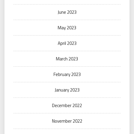
June 2023
May 2023
April 2023
March 2023
February 2023
January 2023
December 2022
November 2022