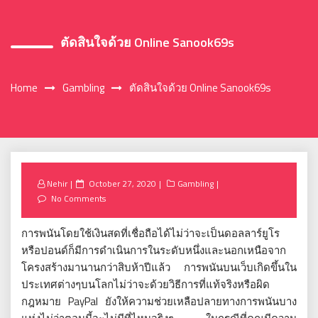
ตัดสินใจด้วย Online Sanook69s
Home
Gambling
ตัดสินใจด้วย Online Sanook69s
Posted
Nehir
October 27, 2020
Gambling
on
No Comments
การพนันโดยใช้เงินสดที่เชื่อถือได้ไม่ว่าจะเป็นดอลลาร์ยูโร
หรือปอนด์ก็มีการดำเนินการในระดับหนึ่งและนอกเหนือจาก
โครงสร้างมานานกว่าสิบห้าปีแล้ว การพนันบนเว็บเกิดขึ้นใน
ประเทศต่างๆบนโลกไม่ว่าจะด้วยวิธีการที่แท้จริงหรือผิด
กฎหมาย PayPal ยังให้ความช่วยเหลือปลายทางการพนันบาง