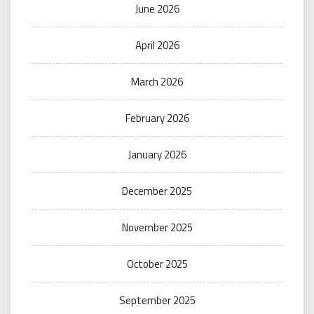
June 2026
April 2026
March 2026
February 2026
January 2026
December 2025
November 2025
October 2025
September 2025