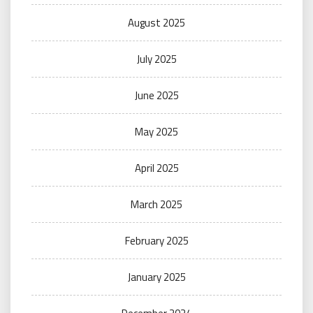
August 2025
July 2025
June 2025
May 2025
April 2025
March 2025
February 2025
January 2025