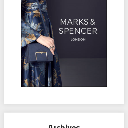
Archives