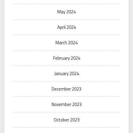
May 2024
April 2024
March 2024
February 2024
January 2024
December 2023
November 2023
October 2023