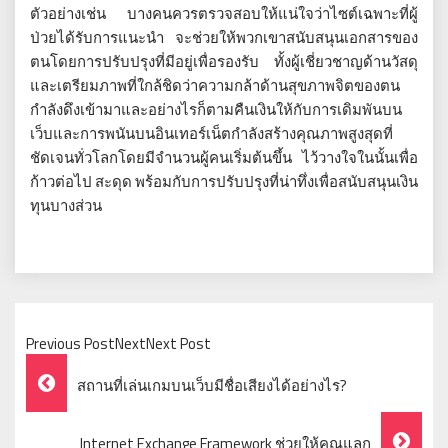
ตัวอย่างเช่น บางคนควรตรวจสอบให้แน่ใจว่าไซต์เฉพาะที่ผู้
ป่วยได้รับการแนะนำ จะช่วยให้พวกเขาสนับสนุนเอกสารของ
ตนโดยการปรับปรุงที่มีอยู่เพื่อรองรับ ทั้งผู้เชี่ยวชาญด้านวัสดุ
และเตรียมภาพที่ใกล้ชิดว่าความกล้าด้านสุขภาพจิตของตน
กำลังดึงเข้ามาและอย่างไรก็ตามคืนเงินให้กับการเดิมพันบน
เว็บและการพนันบนอินเทอร์เน็ตกำลังสร้างคุณภาพสูงสุดที่
ชัดเจนทั่วโลกโดยมีจำนวนผู้คนเริ่มต้นขึ้น ไว้วางใจในนั้นเพื่อ
ก้าวต่อไป สะดุด พร้อมกับการปรับปรุงที่น่าทึ่งเพื่อสนับสนุนเงิน
ทุนบางส่วน
Previous PostNextNext Post
Post
สถานที่เล่นเกมบนเว็บมีชื่อเสียงได้อย่างไร?
Navigation
Internet Exchange Framework ช่วยให้คุณแลก