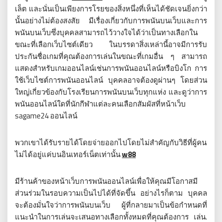
เล็ต และนั่นเป็นเพียงการโรยของสิ่งหนึ่งที่เห็นได้ชัดเจนยิ่งกว่า
นั้นอย่างไม่ต้องสงสัย มีเรื่องเกี่ยวกับการพนันบนเว็บและการ
พนันบนเว็บซึ่งบุคคลสามารถไว้วางใจได้ว่าเป็นทางเลือกใน
ขณะที่เลือกเว็บไซต์เดียว ในบรรดาสิ่งเหล่านี้อาจมีการรับ
ประกันชื่อเกมที่คุณต้องการเล่นในขณะที่เกมอื่น ๆ สามารถ
แสดงสำหรับเกมออนไลน์เช่นการพนันออนไลน์หรือบิงโก การ
ใช้เว็บไซต์การพนันออนไลน์ บุคคลอาจต้องดูผ่านๆ โดยส่วน
ใหญ่เกี่ยวข้องกับโรงเรียนการพนันบนเว็บทุกแห่ง และดูว่าการ
พนันออนไลน์ใดที่นักกีฬาแต่ละคนเลือกสัมผัสที่หน้าเว็บ
sagame24 ออนไลน์
พวกเขาได้รับรายได้โดยจ่ายออกไปโดยไม่สำคัญกับวิธีที่ผู้คน
ไม่ได้อยู่แค่บนอินเทอร์เน็ตเท่านั้น
w88
มีร้านค้าของหน้าเว็บการพนันออนไลน์เพื่อให้คุณมีโอกาสมี
ส่วนร่วมในรอบความเป็นไปได้ที่จัดขึ้น อย่างไรก็ตาม บุคคล
จะต้องมั่นใจว่าการพนันบนเว็บ ผู้ที่กลายมาเป็นข้อกำหนดที่
แนะนำในการเล่นจะเสนอทางเลือกทั้งหมดที่คุณต้องการ เล่น.