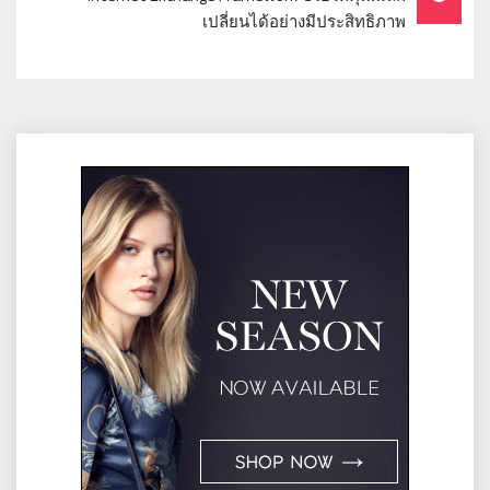
เปลี่ยนได้อย่างมีประสิทธิภาพ