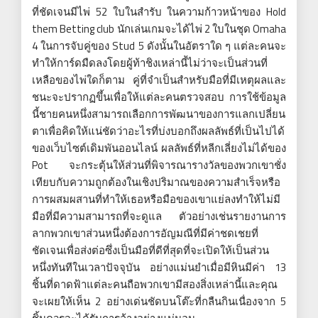
ที่ชัดเจนมีไพ่ 52 ใบในสำรับ ในความก้าวหน้าของ Hold
them Betting club นักเล่นเกมจะได้ไพ่ 2 ใบในชุด Omaha
4 ในการจับคู่ของ Stud 5 ดังนั้นในอัตราใด ๆ แต่ละคนจะ
ทำให้การ์ดมืดลงโดยผู้ท้าชิงเหล่านี้ไม่ว่าจะเป็นส่วนที่
เหลือของไพ่ใดก็ตาม คู่ที่จำเป็นสำหรับมือที่มีเหตุผลและ
ชนะจะปรากฏขึ้นเพื่อให้แต่ละคนตรวจสอบ การใช้ข้อมูล
นี้ชายคนหนึ่งสามารถเลือกการพัฒนาของการแลกเปลี่ยน
ตาเพื่อคิดให้แน่ชัดว่าอะไรที่บ่งบอกถึงผลลัพธ์ที่เป็นไปได้
ของเว็บไซต์เดิมพันออนไลน์ ผลลัพธ์ที่หลีกเลี่ยงไม่ได้ของ
Pot จะกระตุ้นให้ส่วนที่พิจารณารางวัลของพวกเขาชั่ง
เทียบกับความถูกต้องในเชิงปริมาณของความสำเร็จหรือ
การผสมผสานที่ทำให้เธอหรือมือของเขาแย่ลงทำให้ไม่มี
มือที่มีความสามารถที่จะดูแล ตัวอย่างเช่นรายงานการ
ลากพวกเขาส่วนหนึ่งต้องการอัญมณีที่มีค่าชดเชยที่
ชัดเจนเพื่อส่งต่อซึ่งเป็นมือที่ดีที่สุดที่จะเปิดให้เป็นส่วน
หนึ่งทันทีในเวลาปัจจุบัน อย่างแม่นยำเมื่อมีหินมีค่า 13
ชิ้นที่ดาดฟ้าแต่ละคนถือพวกเขามีสองสิ่งเหล่านี้และคุณ
จะเผยให้เห็น 2 อย่างเด่นชัดบนโต๊ะที่กลืนกินเนื่องจาก 5