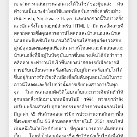
เขาสามารถเล่นการหลอกลวงได้ในไซต์ของผู้ขนส่ง มัน
ทำงานเป็นประจำโดยใช้แอพพลิเคชั่นการตั้งค่าตัวอย่าง
เช่น Flash, Shockwave Player และนอกจากนี้ในบางครั้ง
และอีกครั้งโดยกลยุทธ์สำหรับ HTML UI มีการคลี่คลายที่
หลากหลายซึ่งคุณควรดาวน์โหลดและนำเสนอและนำเส
นอแอปพลิเคชั่นโปรแกรมวิดีโอเกมให้กับศูนย์ตรวจสอบ
ศูนย์สุดยอดของคุณเพื่อเล่น ดาวน์โหลดและนำเสนอและ
นำเสนอสิ่งที่มีอยู่ในปัจจุบันมากขึ้นอย่างเห็นได้ชัดว่าการ
คลี่คลายจะทำงานได้เร็วขึ้นอย่างน่าอัศจรรย์เนื่องจากมี
การปรับเปลี่ยนจากเครื่องมือระดับภูมิภาคพร้อมกับไม่ได้
ขึ้นอยู่กับการจัดเรียงที่เหลือเชื่อกับต้นทุนออนไลน์ในการ
ดาวน์โหลดและยิ่งไปกว่านั้นการเรียกพงศาวดารในทุก
จุด ในการเล่นเกมตัดวิดีโอบนเว็บและการเดิมพันทำให้
ลูกบอลกลิ้งกลับมามากเหมือนในปี 1994 พวกเขากำลัง
เตรียมพร้อมสำหรับอุตสาหกรรมองค์กรการพนันออนไลน์
มีมูลค่า 45 พันล้านดอลลาร์มีการประสานงานกันมากขึ้น
ซึ่งจะขยายเป็น 56 ล้านดอลลาร์ภายในปี 2561 ออนไลน์
เป็นหนึ่งในเว็บไซต์ดังกล่าว ที่คุณสามารถวางเดิมพันบน
เว็บ โดยทั่วไปคุณต้องลงชื่อเข้าใช้หน้าเว็บไซต์เพื่อใช้