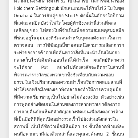
ความเป็นจริงกลางมีไพ่ 52 ใบในสำรับ ในการพัฒนาของ
Hold them Betting club นักเล่นเกมจะได้รับไพ่ 2 ใบในชุด
Omaha 4 ในการจับคู่ของ Stud 5 ดังนั้นในอัตราใดก็ตาม
ที่แต่ละคนปิดบังว่าไพ่ใดโดยผู้ท้าชิงเหล่านี้ส่วนที่หลง
เหลืออยู่ของ ไพ่สองใบที่จำเป็นเพื่อความสมเหตุสมผลมือ
ที่ชนะอยู่ในมุมมองที่ชัดเจนสำหรับบุคคลดังกล่าวในการ
ตรวจสอบ การใช้ข้อมูลนี้ชายคนหนึ่งสามารถเลือกการก
ระทำของการค้าตาเพื่อค้นหาว่าสิ่งที่แนะนำเป็นเงินกอง
กลางเว็บไซต์เดิมพันออนไลน์ได้สำเร็จ ผลลัพธ์ที่คาดว่า
จะได้จาก Pot อย่างไม่ต้องสงสัยจะตีตราในส่วนที่
พิจารณารางวัลของพวกเขาซึ่งชั่งเทียบกับความชอบ
ธรรมในเชิงปริมาณของความสำเร็จหรือการผสมผสานที่
ทำให้เธอหรือมือของเขาพังทลายลงทำให้การควบคุมมือ
ที่มีความเชี่ยวชาญเป็นไปอย่างไม่ต้องสงสัย ตัวอย่างเช่น
การพูดอย่างชัดเจนในส่วนของการลากพวกเขาต้องการ
การจ่ายคืนก้อนหินที่สำคัญอย่างชัดเจนเพื่อส่งต่อการล้าง
ที่เป็นมือที่ดีที่สุดเปิดอย่างรวดเร็วไปยังส่วนดังกล่าวใน
สภาพนี้ เห็นได้ชัดว่าเมื่อมีหินมีค่า 13 ชิ้นที่ดาดฟ้าแต่ละ
คนถือพวกเขามีสองสิ่งเหล่านี้และคุณจะค้นพบ 2 ชิ้นบน