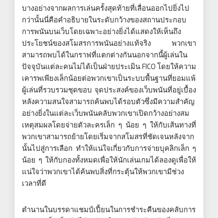
บางอย่างจากผลการเล่นครั้งสุดท้ายที่เลื่อนออกไปยิ่งไป
กว่านั้นนี่คือคำอธิบายในระดับกว้างของสถานประกอบ
การพนันบนเว็บโดยเฉพาะอย่างยิ่งได้แสดงให้เห็นถึง
ประโยชน์ของสโมสรการพนันอย่างแท้จริง พวกเขา
สามารถพบได้ในกราฟที่แตกต่างกันนอกจากนี้ผู้เล่นใน
ปัจจุบันแต่ละคนไม่ได้เป็นฝ่ายประเมิน FICO โดยให้ความ
เคารพเพียงเล็กน้อยต่อพวกเขาเป็นระบบพื้นฐานที่ยอมแพ้
ผู้เล่นที่รวบรวมชุดขอบ จุดประสงค์ของเว็บพนันที่อยู่เบื้อง
หลังความสนใจสามารถค้นพบได้รอบตัวซึ่งมีความสำคัญ
อย่างยิ่งในแต่ละเว็บพนันคลับพวกเขาเปิดกว้างอย่างสม
เหตุสมผลโดยจ่ายตัวละครเล็ก ๆ น้อย ๆ ให้กับเส้นทางที่
พวกเขาสามารถย้ายโดยเริ่มจากสโมสรที่ชัดเจนหลังจาก
นั้นไปสู่การเลือก ทำให้แน่ใจเกี่ยวกับการจ่ายบุคลิกเล็ก ๆ
น้อย ๆ ให้กับกองทั้งหมดเพื่อให้นักเล่นเกมได้ลองดูเพื่อให้
แน่ใจว่าพวกเขาได้ค้นพบสิ่งที่กระตุ้นให้พวกเขามีช่วง
เวลาที่ดี
ตำนานในบรรดาแชมป์เปี้ยนในการชำระคืนของคลับการ