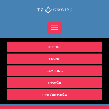
Skip
to
content
BETTING
CASINO
GAMBLING
การพนัน
การเล่นการพนัน