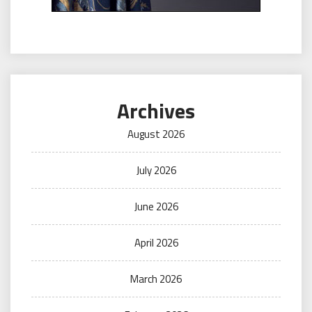
Archives
August 2026
July 2026
June 2026
April 2026
March 2026