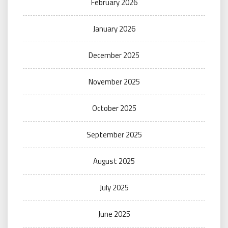
February 2026
January 2026
December 2025
November 2025
October 2025
September 2025
August 2025
July 2025
June 2025