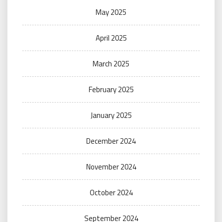
May 2025
April 2025
March 2025
February 2025
January 2025
December 2024
November 2024
October 2024
September 2024