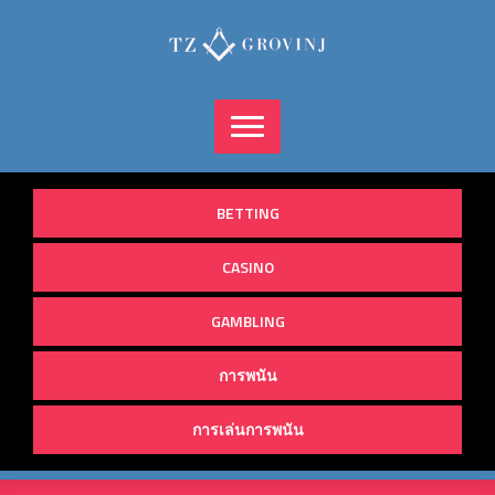
Skip
to
content
BETTING
CASINO
GAMBLING
การพนัน
การเล่นการพนัน