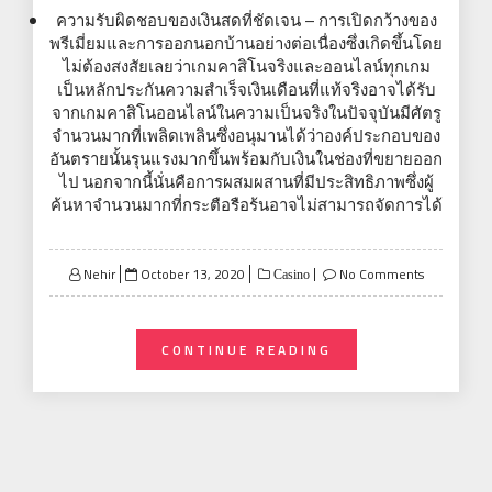
ความรับผิดชอบของเงินสดที่ชัดเจน – การเปิดกว้างของ
พรีเมี่ยมและการออกนอกบ้านอย่างต่อเนื่องซึ่งเกิดขึ้นโดย
ไม่ต้องสงสัยเลยว่าเกมคาสิโนจริงและออนไลน์ทุกเกม
เป็นหลักประกันความสำเร็จเงินเดือนที่แท้จริงอาจได้รับ
จากเกมคาสิโนออนไลน์ในความเป็นจริงในปัจจุบันมีศัตรู
จำนวนมากที่เพลิดเพลินซึ่งอนุมานได้ว่าองค์ประกอบของ
อันตรายนั้นรุนแรงมากขึ้นพร้อมกับเงินในช่องที่ขยายออก
ไป นอกจากนี้นั่นคือการผสมผสานที่มีประสิทธิภาพซึ่งผู้
ค้นหาจำนวนมากที่กระตือรือร้นอาจไม่สามารถจัดการได้
Posted
Nehir
October 13, 2020
No Comments
Casino
on
CONTINUE READING