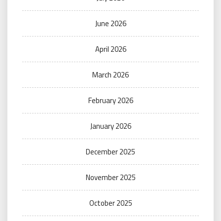
June 2026
April 2026
March 2026
February 2026
January 2026
December 2025
November 2025
October 2025