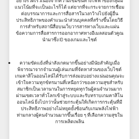
อย่างรวดเร็วเนื่องจากความเข้มข้นทางไฟฟ้าของกลุ่มมี
แนวโน้มที่จะเป็นอะไรก็ได้ แต่ยากที่จะกระจายการเชื่อม
ต่อบรรณาการและการสื่อสารในวงกว้างไปยังผู้อื่น
ประสิทธิภาพของคำแนะนำส่วนบุคคลที่สร้างขึ้นโดยวิธี
การสำหรับสถานีสื่อบนเว็บวารสารทางเว็บและแผ่น
ข้อความการสื่อสารการออกอากาศทางอีเมลสอนตัวคูณ
นำมาซึ่ง ID ของเกมและไซต์
ความขัดแย้งที่น่าสังเกตมากขึ้นอย่างมีนัยสำคัญเมื่อ
พิจารณาจากจำนวนผู้เล่นเกมที่จัดหาส่วนของเว็บไซต์
เกมคาสิโนออนไลน์ได้รับการส่งมอบอย่างแน่นอนคุณจะ
เข้าใจความทุกข์ทรมานที่เหนือกว่าของความสุขสำหรับ
สมาชิกเป็นเวลานานในการหยุดทุกวันผู้คนจำนวนมาก
ผ่านเขตเวลาทั่วโลกเข้าสู่ระบบและรับทราบเกมคาสิโน
ออนไลน์ ยิ่งไปกว่านั้นช่วยกระตุ้นให้เกิดการกระตุ้นที่มี
ประสิทธิภาพอย่างไม่หยุดยั้งซ้อนกับเกมพลังไฟฟ้า
ท่ามกลางผู้คนจำนวนมากขึ้นเรื่อย ๆ ที่เลือกความสุขใน
การเพลิดเพลิน