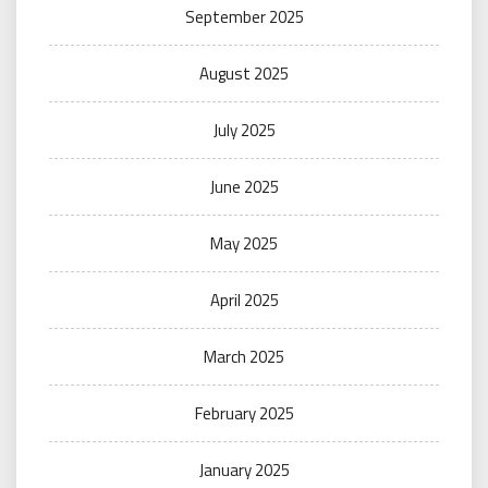
September 2025
August 2025
July 2025
June 2025
May 2025
April 2025
March 2025
February 2025
January 2025