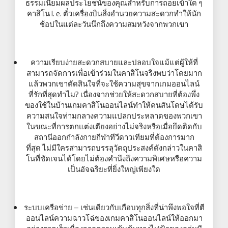
ธรรมเนียมผลประโยชน์ของคุณสำหรับการถอยเข้าใด ๆ
คาสิโน I. e. ตั๋วเครื่องบินสิ่งอำนวยความสะดวกทำให้นัก
ช้อปในแต่ละวันนึกถึงความสมหวังจากพวกเขา
ความเรียบง่ายสะดวกสบายและปลอบใจแม้แต่ผู้ให้ที่
สามารถจัดการเพื่อเข้าร่วมในคาสิโนจริงพบว่าโดยมาก
แล้วพวกเขาตัดสินใจที่จะใช้ความสุขจากเกมออนไลน์
ที่รักที่สุดทำไม? เนื่องจากช่วยให้สะดวกสบายที่ต้องพึ่ง
ของใช้ในบ้านเกมคาสิโนออนไลน์ทำให้คนสันโดษได้รับ
ความสนใจท่ามกลางความแปลกประหลาดของพวกเขา
ในขณะที่การตกแต่งเตียงอย่างไม่จริงหรือเมื่อยึดติดกับ
สถานีออกกำลังกายกีฬาทีวีดาวเทียมที่ต้องการมาก
ที่สุด ไม่มีใครสามารถบรรลุวัตถุประสงค์ดังกล่าวในคาสิ
โนที่ชัดเจนได้โดยไม่ต้องคำนึงถึงความพิเศษหรือความ
เป็นอัจฉริยะที่ยิ่งใหญ่เพียงใด
ระบบเครือข่าย – เช่นเดียวกับเกือบทุกสิ่งที่น่าพึงพอใจที่ตี
ออนไลน์ความฉาวโฉ่ของเกมคาสิโนออนไลน์ให้ออกมา