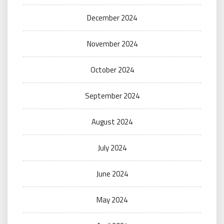
December 2024
November 2024
October 2024
September 2024
August 2024
July 2024
June 2024
May 2024