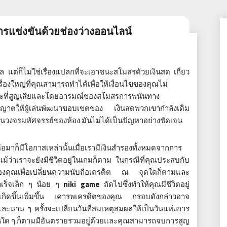
รแข่งขันด้วยช่องว่างออนไลน์
 แต่ก็ไม่ใช่เรื่องแปลกที่จะเอาชนะสโมสรด้วยเงินสด เกี่ยว
รื่องใหญ่ที่คุณสามารถทำได้เพื่อให้เงื่อนไขของคุณไม่
ณะที่สูญเสียและโดยอารมณ์ของสโมสรการพนันทาง
งอนุญาตให้ผู้เล่นพัฒนาขอบเขตของ เงินสดพวกเขากำลังเดิม
เป็นวงจรมหัศจรรย์ของห้อง มันไม่ได้เป็นปัญหาอย่างชัดเจน
ต่อมาก็มีโอกาสเหล่านั้นเมื่อเรามีเงินสำรองทั้งหมดจากการ
ับแม้ว่าเราจะยังมีชีวิตอยู่ในเกมก็ตาม ในกรณีที่คุณประสบกับ
ของคุณเพื่อเปลี่ยนความนับถือเครดิต ณ จุดใดก็ตามและ
ำเร็จเล็ก ๆ น้อย ๆ
niki game
ถัดไปซึ่งทำให้คุณมีชีวิตอยู่
จะเกิดขึ้นเพิ่มขึ้น เคารพเครดิตของคุณ กรอบดังกล่าวอาจ
ะนาน ๆ ครั้งจะเปลี่ยนวันที่สมเหตุสมผลให้เป็นวันแห่งการ
มพันใด ๆ ก็ตามมีอันตรายรวมอยู่ด้วยและคุณสามารถจบการสูญ