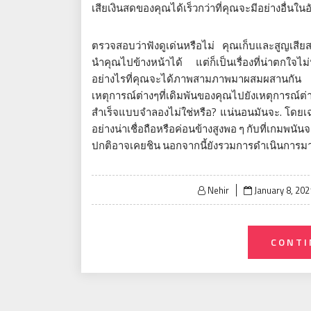
เสียเงินสดของคุณได้เร็วกว่าที่คุณจะมีอย่างอื่นใ
ตรวจสอบว่าฟังดูเด่นหรือไม่ คุณเก็บและสูญเสียส
นำคุณไปข้างหน้าได้ แต่ก็เป็นเรื่องที่น่าตกใจไ
อย่างไรที่คุณจะได้ภาพสามภาพมาผสมผสานกั
เหตุการณ์ต่างๆที่เดิมพันของคุณไปยังเหตุการณ์
สำเร็จแบบจำลองไม่ใช่หรือ? แน่นอนมันจะ. โดยเ
อย่างน่าเชื่อถือหรือค่อนข้างสูงพอ ๆ กับที่เกมพนันจะ
ปกติอาจเคยชิน นอกจากนี้ยังรวมการดำเนินการ
Posted
Nehir
January 8, 202
on
CONTI