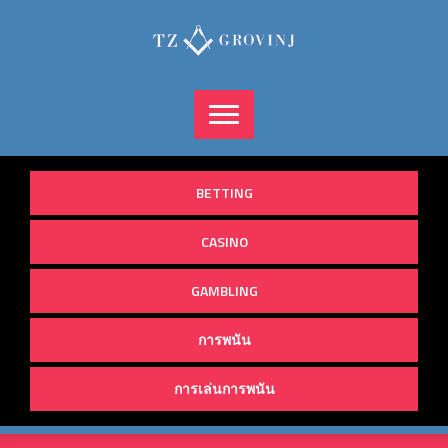
Skip
to
content
BETTING
CASINO
GAMBLING
การพนัน
การเล่นการพนัน