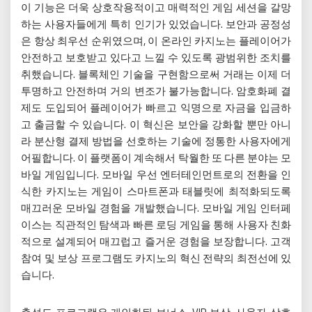
이 기능은 더욱 상호작용적이고 매력적인 게임 세션을 갈망
하는 사용자들에게 특히 인기가 있었습니다. 보안과 공정성
은 항상 최우선 순위였으며, 이 온라인 카지노는 플레이어가
안전하고 보호받고 있다고 느낄 수 있도록 광범위한 조치를
취했습니다. 블록체인 기술을 구현함으로써 거래는 이제 더
투명하고 안전하며 거의 변조가 불가능합니다. 암호화폐 결
제도 도입되어 플레이어가 빠르고 익명으로 자금을 입금하
고 출금할 수 있습니다. 이 혁신은 보안을 강화할 뿐만 아니
라 분산형 결제 방법을 선호하는 기술에 정통한 사용자에게
어필합니다. 이 플랫폼이 계속해서 탁월한 또 다른 분야는 모
바일 게임입니다. 모바일 우선 엔터테인먼트로의 전환을 인
식한 카지노는 게임이 스마트폰과 태블릿에 최적화되도록
매끄러운 모바일 경험을 개발했습니다. 모바일 게임 인터페
이스는 직관적인 탐색과 빠른 로딩 게임을 통해 사용자 친화
적으로 설계되어 매끄럽고 즐거운 경험을 보장합니다. 고객
참여 및 보상 프로그램도 카지노의 혁신 전략의 최전선에 있
습니다.