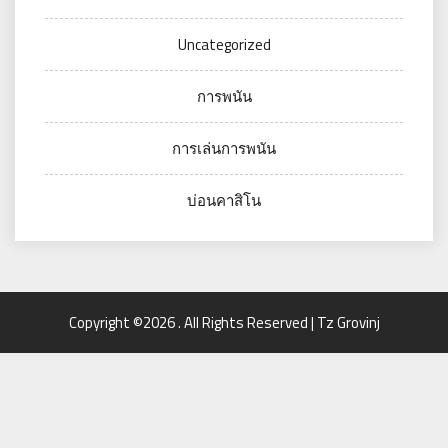
Uncategorized
การพนัน
การเล่นการพนัน
บ่อนคาสิโน
Copyright ©2026 . All Rights Reserved | Tz Grovinj