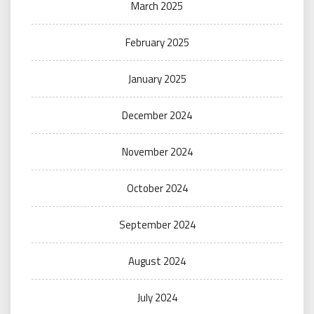
March 2025
February 2025
January 2025
December 2024
November 2024
October 2024
September 2024
August 2024
July 2024