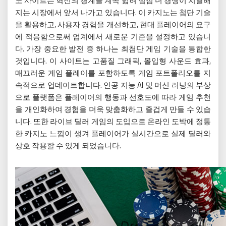
노 사이트는 혁신의 경계를 계속 넓혀 점점 더 경쟁이 치열해
지는 시장에서 앞서 나가고 있습니다. 이 카지노는 첨단 기술
을 활용하고, 사용자 경험을 개선하고, 현대 플레이어의 요구
에 적응함으로써 업계에서 새로운 기준을 설정하고 있습니
다. 가장 중요한 발전 중 하나는 최첨단 게임 기술을 통합한
것입니다. 이 사이트는 고품질 그래픽, 몰입형 사운드 효과,
매끄러운 게임 플레이를 포함하도록 게임 포트폴리오를 지
속적으로 업데이트합니다. 인공 지능 AI 및 머신 러닝의 부상
으로 플랫폼은 플레이어의 행동과 선호도에 따라 게임 추천
을 개인화하여 경험을 더욱 맞춤화하고 즐겁게 만들 수 있습
니다. 또한 라이브 딜러 게임의 도입으로 온라인 도박에 정통
한 카지노 느낌이 생겨 플레이어가 실시간으로 실제 딜러와
상호 작용할 수 있게 되었습니다.